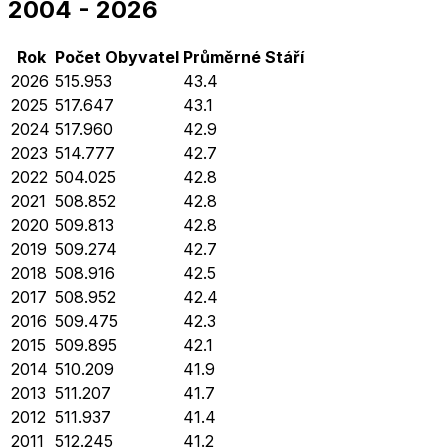
2004
-
2026
Rok
Počet Obyvatel
Průměrné
Stáří
2026
515.953
43.4
2025
517.647
43.1
2024
517.960
42.9
2023
514.777
42.7
2022
504.025
42.8
2021
508.852
42.8
2020
509.813
42.8
2019
509.274
42.7
2018
508.916
42.5
2017
508.952
42.4
2016
509.475
42.3
2015
509.895
42.1
2014
510.209
41.9
2013
511.207
41.7
2012
511.937
41.4
2011
512.245
41.2