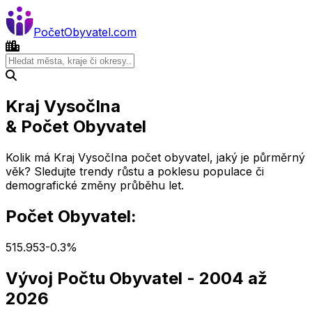
Počet
Obyvatel
.com
Kraj VysočIna
& Počet Obyvatel
Kolik má
Kraj VysočIna
počet obyvatel, jaký je půrměrný
věk? Sledujte trendy růstu a poklesu populace či
demografické změny průběhu let.
Počet Obyvatel:
515.953
-0.3
%
Vývoj Počtu Obyvatel
- 2004 až
2026