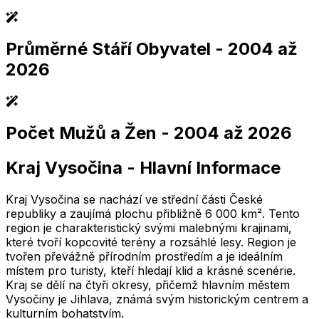
Průměrné Stáří Obyvatel
- 2004 až
2,005
2,010
2,015
2,020
2,025
2,005
2,010
2,015
2,020
2,025
2026
Počet Mužů a Žen
- 2004 až 2026
2,005
2,010
2,015
2,020
2,025
2,005
2,010
2,015
2,020
2,025
Kraj Vysočina
-
Hlavní Informace
2,005
2,010
2,015
2,020
2,025
2,005
2,010
2,015
2,020
2,025
Kraj Vysočina se nachází ve střední části České
republiky a zaujímá plochu přibližně 6 000 km². Tento
region je charakteristický svými malebnými krajinami,
které tvoří kopcovité terény a rozsáhlé lesy. Region je
tvořen převážně přírodním prostředím a je ideálním
místem pro turisty, kteří hledají klid a krásné scenérie.
Kraj se dělí na čtyři okresy, přičemž hlavním městem
Vysočiny je Jihlava, známá svým historickým centrem a
kulturním bohatstvím.