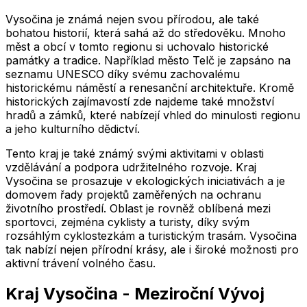
Vysočina je známá nejen svou přírodou, ale také
bohatou historií, která sahá až do středověku. Mnoho
měst a obcí v tomto regionu si uchovalo historické
památky a tradice. Například město Telč je zapsáno na
seznamu UNESCO díky svému zachovalému
historickému náměstí a renesanční architektuře. Kromě
historických zajímavostí zde najdeme také množství
hradů a zámků, které nabízejí vhled do minulosti regionu
a jeho kulturního dědictví.
Tento kraj je také známý svými aktivitami v oblasti
vzdělávání a podpora udržitelného rozvoje. Kraj
Vysočina se prosazuje v ekologických iniciativách a je
domovem řady projektů zaměřených na ochranu
životního prostředí. Oblast je rovněž oblíbená mezi
sportovci, zejména cyklisty a turisty, díky svým
rozsáhlým cyklostezkám a turistickým trasám. Vysočina
tak nabízí nejen přírodní krásy, ale i široké možnosti pro
aktivní trávení volného času.
Kraj Vysočina
-
Meziroční Vývoj