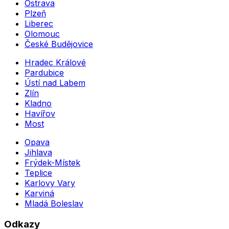
Ostrava
Plzeň
Liberec
Olomouc
České Budějovice
Hradec Králové
Pardubice
Ústí nad Labem
Zlín
Kladno
Havířov
Most
Opava
Jihlava
Frýdek-Místek
Teplice
Karlovy Vary
Karviná
Mladá Boleslav
Odkazy