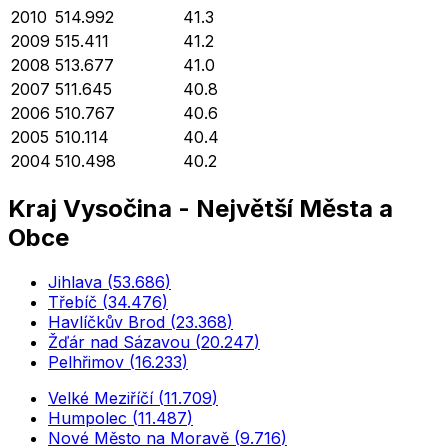
2010
514.992
41.3
2009
515.411
41.2
2008
513.677
41.0
2007
511.645
40.8
2006
510.767
40.6
2005
510.114
40.4
2004
510.498
40.2
Kraj Vysočina
-
Největší Města a
Obce
Jihlava
(
53.686
)
Třebíč
(
34.476
)
Havlíčkův Brod
(
23.368
)
Žďár nad Sázavou
(
20.247
)
Pelhřimov
(
16.233
)
Velké Meziříčí
(
11.709
)
Humpolec
(
11.487
)
Nové Město na Moravě
(
9.716
)