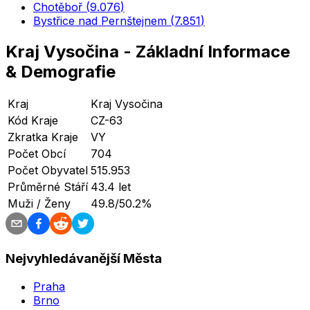
Chotěboř
(
9.076
)
Bystřice nad Pernštejnem
(
7.851
)
Kraj Vysočina
-
Základní Informace
& Demografie
Kraj
Kraj Vysočina
Kód Kraje
CZ-63
Zkratka Kraje
VY
Počet Obcí
704
Počet Obyvatel
515.953
Průměrné Stáří
43.4 let
Muži / Ženy
49.8/50.2%
Nejvyhledávanější Města
Praha
Brno