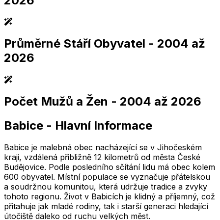
2026
Průměrné Stáří Obyvatel
- 2004 až
2,005
2,010
2,015
2,020
2,025
2,005
2,010
2,015
2,020
2,025
2026
Počet Mužů a Žen
- 2004 až 2026
2,005
2,010
2,015
2,020
2,025
2,005
2,010
2,015
2,020
2,025
Babice
-
Hlavní Informace
2,005
2,010
2,015
2,020
2,025
2,005
2,010
2,015
2,020
2,025
Babice je malebná obec nacházející se v Jihočeském
kraji, vzdálená přibližně 12 kilometrů od města České
Budějovice. Podle posledního sčítání lidu má obec kolem
600 obyvatel. Místní populace se vyznačuje přátelskou
a soudržnou komunitou, která udržuje tradice a zvyky
tohoto regionu. Život v Babicích je klidný a příjemný, což
přitahuje jak mladé rodiny, tak i starší generaci hledající
útočiště daleko od ruchu velkých měst.