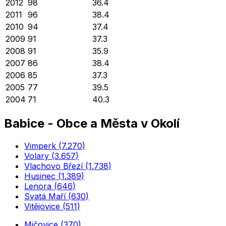
2012
98
36.4
2011
96
38.4
2010
94
37.4
2009
91
37.3
2008
91
35.9
2007
86
38.4
2006
85
37.3
2005
77
39.5
2004
71
40.3
Babice
-
Obce a Města v Okolí
Vimperk
(
7.270
)
Volary
(
3.657
)
Vlachovo Březí
(
1.738
)
Husinec
(
1.389
)
Lenora
(
646
)
Svatá Maří
(
630
)
Vitějovice
(
511
)
Mičovice
(
370
)