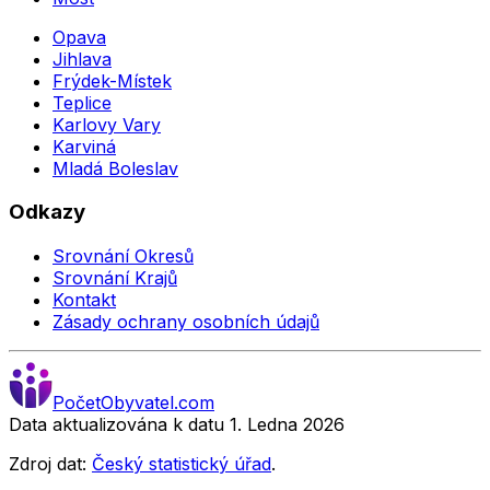
Opava
Jihlava
Frýdek-Místek
Teplice
Karlovy Vary
Karviná
Mladá Boleslav
Odkazy
Srovnání Okresů
Srovnání Krajů
Kontakt
Zásady ochrany osobních údajů
Počet
Obyvatel
.com
Data aktualizována k datu 1. Ledna
2026
Zdroj dat:
Český statistický úřad
.