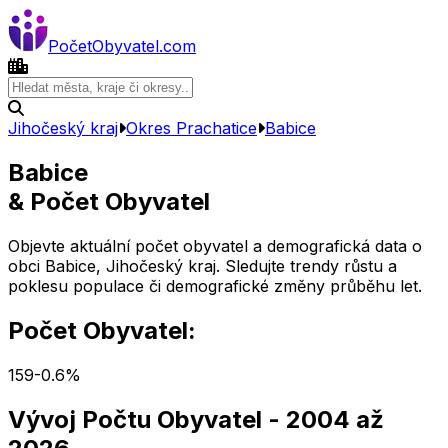
Počet
Obyvatel
.com
Jihočeský kraj
Okres
Prachatice
Babice
Babice
& Počet Obyvatel
Objevte aktuální počet obyvatel a demografická data o
obci
Babice
,
Jihočeský kraj
. Sledujte trendy růstu a
poklesu populace či demografické změny průběhu let.
Počet Obyvatel:
159
-0.6
%
Vývoj Počtu Obyvatel
- 2004 až