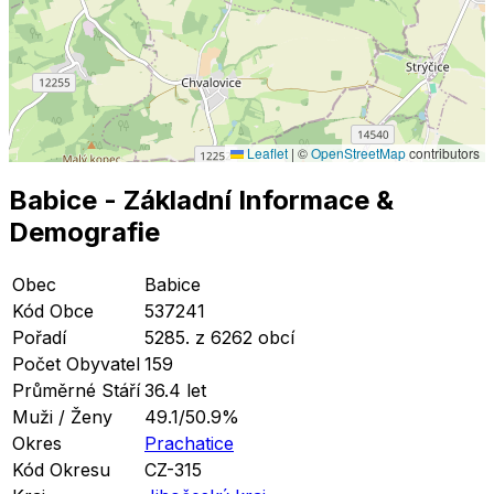
Leaflet
|
©
OpenStreetMap
contributors
Babice
- Základní Informace
&
Demografie
Obec
Babice
Kód Obce
537241
Pořadí
5285. z 6262 obcí
Počet Obyvatel
159
Průměrné Stáří
36.4 let
Muži / Ženy
49.1/50.9%
Okres
Prachatice
Kód Okresu
CZ-315