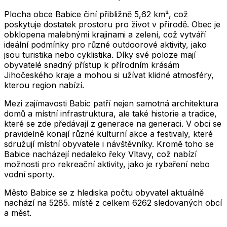
Plocha obce Babice činí přibližně 5,62 km², což
poskytuje dostatek prostoru pro život v přírodě. Obec je
obklopena malebnými krajinami a zelení, což vytváří
ideální podmínky pro různé outdoorové aktivity, jako
jsou turistika nebo cyklistika. Díky své poloze mají
obyvatelé snadný přístup k přírodním krásám
Jihočeského kraje a mohou si užívat klidné atmosféry,
kterou region nabízí.
Mezi zajímavosti Babic patří nejen samotná architektura
domů a místní infrastruktura, ale také historie a tradice,
které se zde předávají z generace na generaci. V obci se
pravidelně konají různé kulturní akce a festivaly, které
sdružují místní obyvatele i návštěvníky. Kromě toho se
Babice nacházejí nedaleko řeky Vltavy, což nabízí
možnosti pro rekreační aktivity, jako je rybaření nebo
vodní sporty.
Město
Babice
se z hlediska počtu obyvatel aktuálně
nachází na
5285
. místě z celkem
6262
sledovaných obcí
a měst.