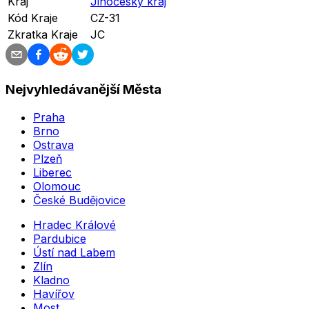
Kraj
Jihočeský kraj
Kód Kraje
CZ-31
Zkratka Kraje
JC
Nejvyhledávanější Města
Praha
Brno
Ostrava
Plzeň
Liberec
Olomouc
České Budějovice
Hradec Králové
Pardubice
Ústí nad Labem
Zlín
Kladno
Havířov
Most