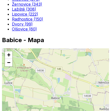
Žernovice
(
343
)
Lažiště
(
308
)
Lipovice
(
222
)
Radhostice
(
150
)
Dvory
(
99
)
Olšovice
(
60
)
Babice
- Mapa
+
−