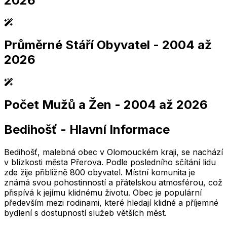
2026
Průměrné Stáří Obyvatel
- 2004 až
2,005
2,010
2,015
2,020
2,025
2,005
2,010
2,015
2,020
2,025
2026
Počet Mužů a Žen
- 2004 až 2026
2,005
2,010
2,015
2,020
2,025
2,005
2,010
2,015
2,020
2,025
Bedihošť
-
Hlavní Informace
2,005
2,010
2,015
2,020
2,025
2,005
2,010
2,015
2,020
2,025
Bedihošť, malebná obec v Olomouckém kraji, se nachází
v blízkosti města Přerova. Podle posledního sčítání lidu
zde žije přibližně 800 obyvatel. Místní komunita je
známá svou pohostinností a přátelskou atmosférou, což
přispívá k jejímu klidnému životu. Obec je populární
především mezi rodinami, které hledají klidné a příjemné
bydlení s dostupností služeb větších měst.