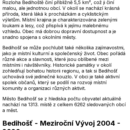
Rozloha Bedihoště činí přibližně 5,5 km², což ji činí
malou, ale jednotnou obcí. V okolí se nachází krásná
příroda, která láká k procházkám a cyklistickým
výletům. Místní krajina je charakterizována zelenými
loukami a lesy, což přispívá k jejímu malebnému
vzhledu. Obec má dobrou dopravní dostupnost a je
snadno spojena s okolními městy.
Bedihošť se může pochlubit také několika zajímavostmi,
jako je místní kulturní a společenský život. Obec pořádá
různé akce a slavnosti, které jsou oblíbené mezi
místními i návštěvníky. Historické památky v okolí
zohledňují bohatou historii regionu, a tak si Bedihošť
uchovává své jedinečné kouzlo. V obci je také aktivní
spolek občanů, který se podílí na rozvoji místní
komunity a organizaci různých aktivit.
Město
Bedihošť
se z hlediska počtu obyvatel aktuálně
nachází na
1313
. místě z celkem
6262
sledovaných obcí
a měst.
Bedihošť
-
Meziroční Vývoj
2004
-