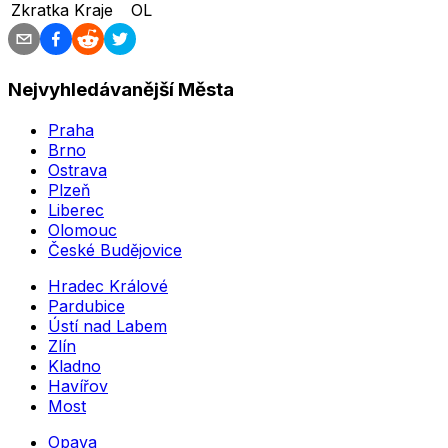
Zkratka Kraje
OL
Nejvyhledávanější Města
Praha
Brno
Ostrava
Plzeň
Liberec
Olomouc
České Budějovice
Hradec Králové
Pardubice
Ústí nad Labem
Zlín
Kladno
Havířov
Most
Opava