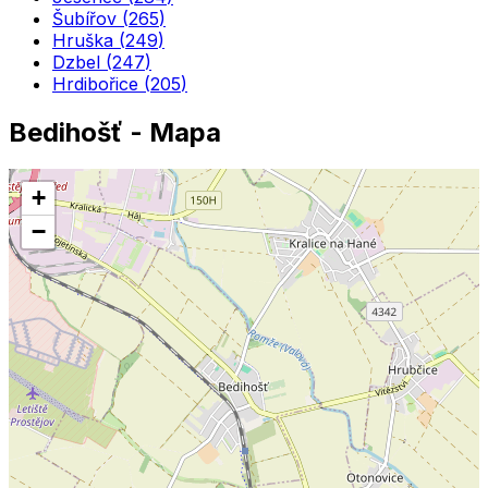
Šubířov
(
265
)
Hruška
(
249
)
Dzbel
(
247
)
Hrdibořice
(
205
)
Bedihošť
- Mapa
+
−