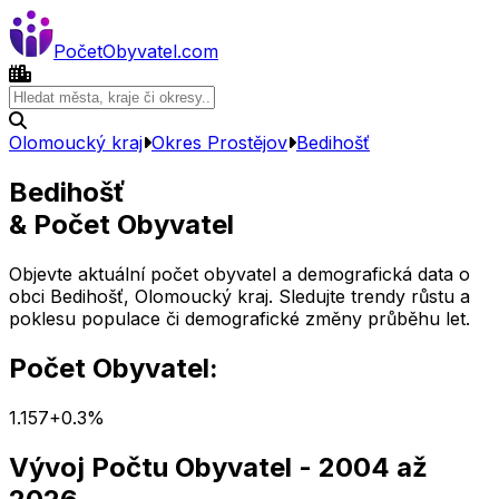
Počet
Obyvatel
.com
Olomoucký kraj
Okres
Prostějov
Bedihošť
Bedihošť
& Počet Obyvatel
Objevte aktuální počet obyvatel a demografická data o
obci
Bedihošť
,
Olomoucký kraj
. Sledujte trendy růstu a
poklesu populace či demografické změny průběhu let.
Počet Obyvatel:
1.157
+
0.3
%
Vývoj Počtu Obyvatel
- 2004 až