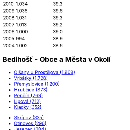
2010
1.034
39.3
2009
1.036
39.6
2008
1.031
39.3
2007
1.013
39.2
2006
1.000
39.0
2005
994
38.9
2004
1.002
38.6
Bedihošť
-
Obce a Města v Okolí
Olšany u Prostějova
(
1.868
)
Vrbátky
(
1.728
)
Přemyslovice
(
1.200
)
Hrubčice
(
873
)
Pěnčín
(
769
)
Lipová
(
712
)
Kladky
(
352
)
Skřípov
(
335
)
Otinoves
(
296
)
Jesenec
(
284
)