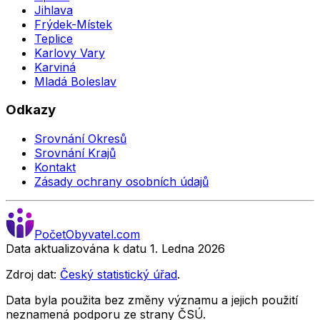
Jihlava
Frýdek-Místek
Teplice
Karlovy Vary
Karviná
Mladá Boleslav
Odkazy
Srovnání Okresů
Srovnání Krajů
Kontakt
Zásady ochrany osobních údajů
Počet
Obyvatel
.com
Data aktualizována k datu 1. Ledna
2026
Zdroj dat:
Český statistický úřad
.
Data byla použita bez změny významu a jejich použití
neznamená podporu ze strany ČSÚ.