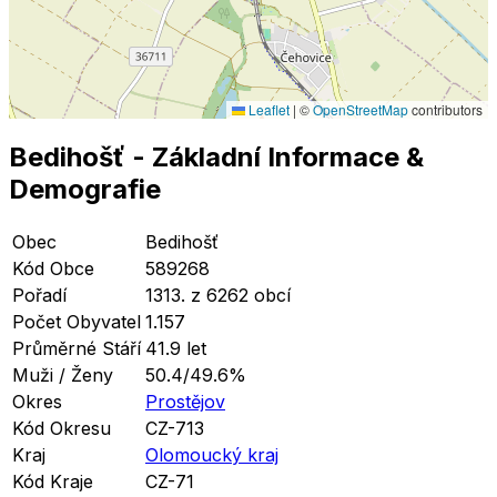
Leaflet
|
©
OpenStreetMap
contributors
Bedihošť
- Základní Informace
&
Demografie
Obec
Bedihošť
Kód Obce
589268
Pořadí
1313. z 6262 obcí
Počet Obyvatel
1.157
Průměrné Stáří
41.9 let
Muži / Ženy
50.4/49.6%
Okres
Prostějov
Kód Okresu
CZ-713
Kraj
Olomoucký kraj
Kód Kraje
CZ-71