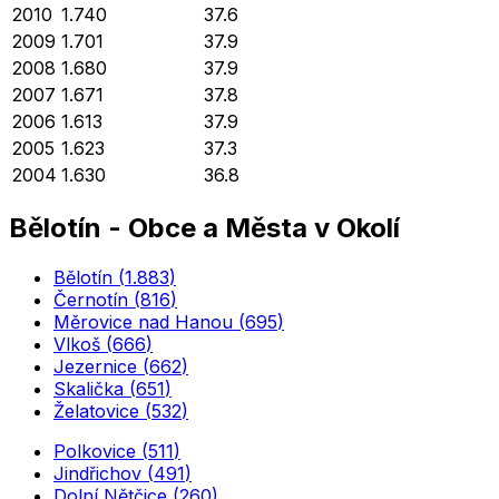
2010
1.740
37.6
2009
1.701
37.9
2008
1.680
37.9
2007
1.671
37.8
2006
1.613
37.9
2005
1.623
37.3
2004
1.630
36.8
Bělotín
-
Obce a Města v Okolí
Bělotín
(
1.883
)
Černotín
(
816
)
Měrovice nad Hanou
(
695
)
Vlkoš
(
666
)
Jezernice
(
662
)
Skalička
(
651
)
Želatovice
(
532
)
Polkovice
(
511
)
Jindřichov
(
491
)
Dolní Nětčice
(
260
)