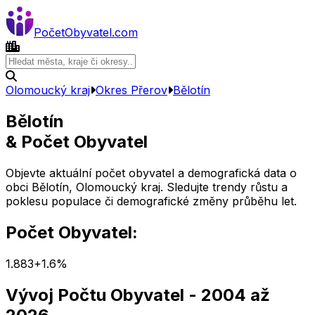
Počet
Obyvatel
.com
Olomoucký kraj
Okres
Přerov
Bělotín
Bělotín
& Počet Obyvatel
Objevte aktuální počet obyvatel a demografická data o
obci
Bělotín
,
Olomoucký kraj
. Sledujte trendy růstu a
poklesu populace či demografické změny průběhu let.
Počet Obyvatel:
1.883
+
1.6
%
Vývoj Počtu Obyvatel
- 2004 až