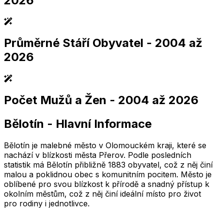
2026
Průměrné Stáří Obyvatel
- 2004 až
2,005
2,010
2,015
2,020
2,025
2,005
2,010
2,015
2,020
2,025
2026
Počet Mužů a Žen
- 2004 až 2026
2,005
2,010
2,015
2,020
2,025
2,005
2,010
2,015
2,020
2,025
Bělotín
-
Hlavní Informace
2,005
2,010
2,015
2,020
2,025
2,005
2,010
2,015
2,020
2,025
Bělotín je malebné město v Olomouckém kraji, které se
nachází v blízkosti města Přerov. Podle posledních
statistik má Bělotín přibližně 1883 obyvatel, což z něj činí
malou a poklidnou obec s komunitním pocitem. Město je
oblíbené pro svou blízkost k přírodě a snadný přístup k
okolním městům, což z něj činí ideální místo pro život
pro rodiny i jednotlivce.