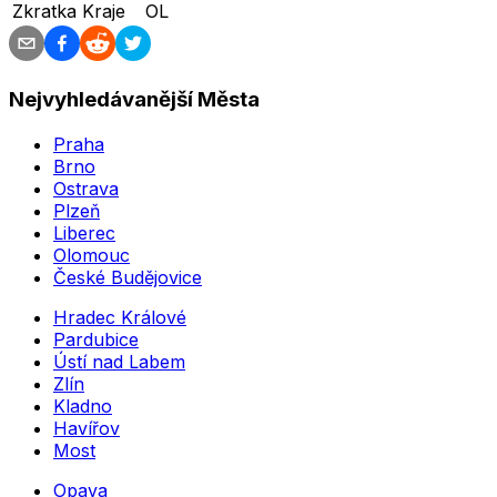
Zkratka Kraje
OL
Nejvyhledávanější Města
Praha
Brno
Ostrava
Plzeň
Liberec
Olomouc
České Budějovice
Hradec Králové
Pardubice
Ústí nad Labem
Zlín
Kladno
Havířov
Most
Opava