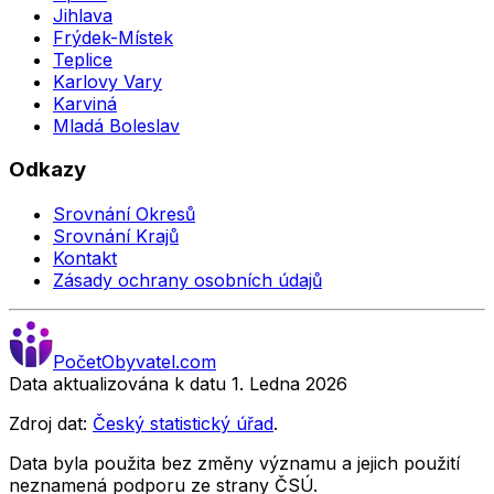
Jihlava
Frýdek-Místek
Teplice
Karlovy Vary
Karviná
Mladá Boleslav
Odkazy
Srovnání Okresů
Srovnání Krajů
Kontakt
Zásady ochrany osobních údajů
Počet
Obyvatel
.com
Data aktualizována k datu 1. Ledna
2026
Zdroj dat:
Český statistický úřad
.
Data byla použita bez změny významu a jejich použití
neznamená podporu ze strany ČSÚ.