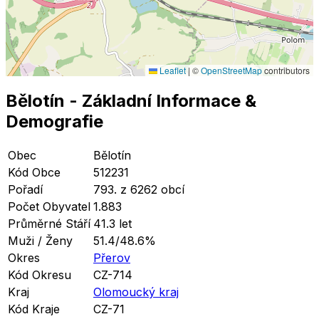
Leaflet
|
©
OpenStreetMap
contributors
Bělotín
- Základní Informace
&
Demografie
Obec
Bělotín
Kód Obce
512231
Pořadí
793. z 6262 obcí
Počet Obyvatel
1.883
Průměrné Stáří
41.3 let
Muži / Ženy
51.4/48.6%
Okres
Přerov
Kód Okresu
CZ-714
Kraj
Olomoucký kraj
Kód Kraje
CZ-71