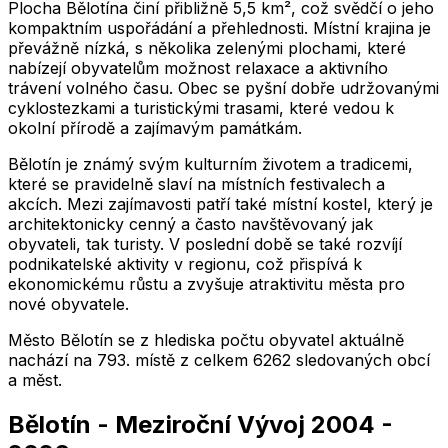
Plocha Bělotína činí přibližně 5,5 km², což svědčí o jeho
kompaktním uspořádání a přehlednosti. Místní krajina je
převážně nízká, s několika zelenými plochami, které
nabízejí obyvatelům možnost relaxace a aktivního
trávení volného času. Obec se pyšní dobře udržovanými
cyklostezkami a turistickými trasami, které vedou k
okolní přírodě a zajímavým památkám.
Bělotín je známý svým kulturním životem a tradicemi,
které se pravidelně slaví na místních festivalech a
akcích. Mezi zajímavosti patří také místní kostel, který je
architektonicky cenný a často navštěvovaný jak
obyvateli, tak turisty. V poslední době se také rozvíjí
podnikatelské aktivity v regionu, což přispívá k
ekonomickému růstu a zvyšuje atraktivitu města pro
nové obyvatele.
Město
Bělotín
se z hlediska počtu obyvatel aktuálně
nachází na
793
. místě z celkem
6262
sledovaných obcí
a měst.
Bělotín
-
Meziroční Vývoj
2004
-