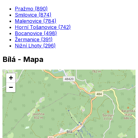
Pražmo
(
890
)
Smilovice
(
874
)
Malenovice
(
784
)
Horní Tošanovice
(
742
)
Bocanovice
(
498
)
Žermanice
(
391
)
Nižní Lhoty
(
296
)
Bílá
- Mapa
+
−