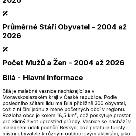
2026
Průměrné Stáří Obyvatel
- 2004 až
2,005
2,010
2,015
2,020
2,025
2,005
2,010
2,015
2,020
2,025
2026
Počet Mužů a Žen
- 2004 až 2026
2,005
2,010
2,015
2,020
2,025
2,005
2,010
2,015
2,020
2,025
Bílá
-
Hlavní Informace
2,005
2,010
2,015
2,020
2,025
2,005
2,010
2,015
2,020
2,025
Bílá je malebná vesnice nacházející se v
Moravskoslezském kraji v České republice. Podle
posledního sčítání lidu má Bílá přibližně 300 obyvatel,
což z ní činí jednu z méně početných obcí v regionu.
Rozloha obce je kolem 18,5 km², což poskytuje prostor
pro klidný život uprostřed přírody. Vesnice se nachází v
malebném údolí podhůří Beskyd, což přitahuje turisty i
místní obyvatele k různým outdoorovým aktivitám, jako