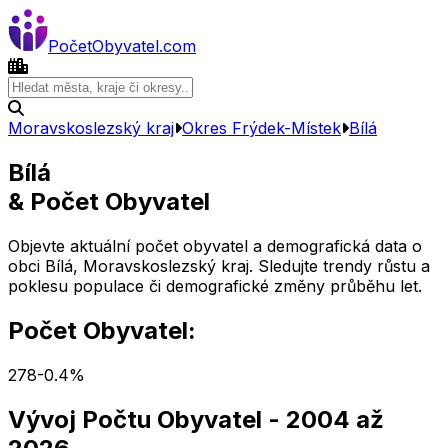
Počet
Obyvatel
.com
Moravskoslezský kraj
Okres
Frýdek-Místek
Bílá
Bílá
& Počet Obyvatel
Objevte aktuální počet obyvatel a demografická data o
obci
Bílá
,
Moravskoslezský kraj
. Sledujte trendy růstu a
poklesu populace či demografické změny průběhu let.
Počet Obyvatel:
278
-0.4
%
Vývoj Počtu Obyvatel
- 2004 až