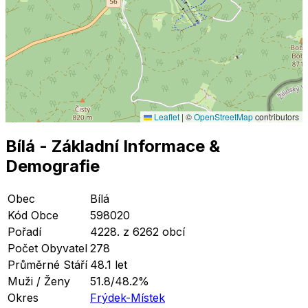
Leaflet
|
©
OpenStreetMap
contributors
Bílá
- Základní Informace
&
Demografie
Obec
Bílá
Kód Obce
598020
Pořadí
4228. z 6262 obcí
Počet Obyvatel
278
Průměrné Stáří
48.1 let
Muži / Ženy
51.8/48.2%
Okres
Frýdek-Místek