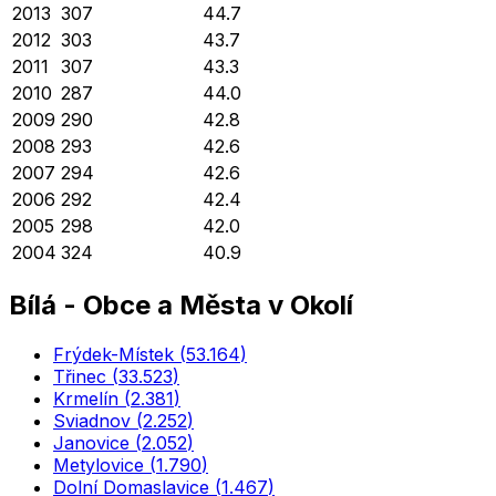
2013
307
44.7
2012
303
43.7
2011
307
43.3
2010
287
44.0
2009
290
42.8
2008
293
42.6
2007
294
42.6
2006
292
42.4
2005
298
42.0
2004
324
40.9
Bílá
-
Obce a Města v Okolí
Frýdek-Místek
(
53.164
)
Třinec
(
33.523
)
Krmelín
(
2.381
)
Sviadnov
(
2.252
)
Janovice
(
2.052
)
Metylovice
(
1.790
)
Dolní Domaslavice
(
1.467
)