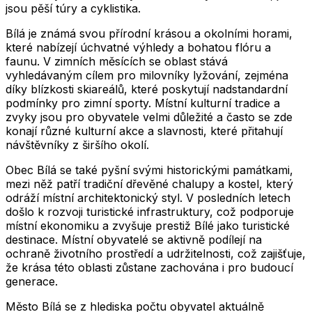
jsou pěší túry a cyklistika.
Bílá je známá svou přírodní krásou a okolními horami,
které nabízejí úchvatné výhledy a bohatou flóru a
faunu. V zimních měsících se oblast stává
vyhledávaným cílem pro milovníky lyžování, zejména
díky blízkosti skiareálů, které poskytují nadstandardní
podmínky pro zimní sporty. Místní kulturní tradice a
zvyky jsou pro obyvatele velmi důležité a často se zde
konají různé kulturní akce a slavnosti, které přitahují
návštěvníky z širšího okolí.
Obec Bílá se také pyšní svými historickými památkami,
mezi něž patří tradiční dřevěné chalupy a kostel, který
odráží místní architektonický styl. V posledních letech
došlo k rozvoji turistické infrastruktury, což podporuje
místní ekonomiku a zvyšuje prestiž Bílé jako turistické
destinace. Místní obyvatelé se aktivně podílejí na
ochraně životního prostředí a udržitelnosti, což zajišťuje,
že krása této oblasti zůstane zachována i pro budoucí
generace.
Město
Bílá
se z hlediska počtu obyvatel aktuálně