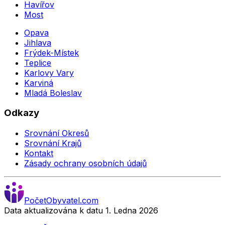
Havířov
Most
Opava
Jihlava
Frýdek-Místek
Teplice
Karlovy Vary
Karviná
Mladá Boleslav
Odkazy
Srovnání Okresů
Srovnání Krajů
Kontakt
Zásady ochrany osobních údajů
Počet
Obyvatel
.com
Data aktualizována k datu 1. Ledna
2026