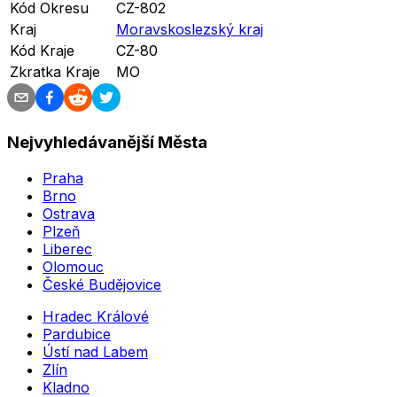
Kód Okresu
CZ-802
Kraj
Moravskoslezský kraj
Kód Kraje
CZ-80
Zkratka Kraje
MO
Nejvyhledávanější Města
Praha
Brno
Ostrava
Plzeň
Liberec
Olomouc
České Budějovice
Hradec Králové
Pardubice
Ústí nad Labem
Zlín
Kladno