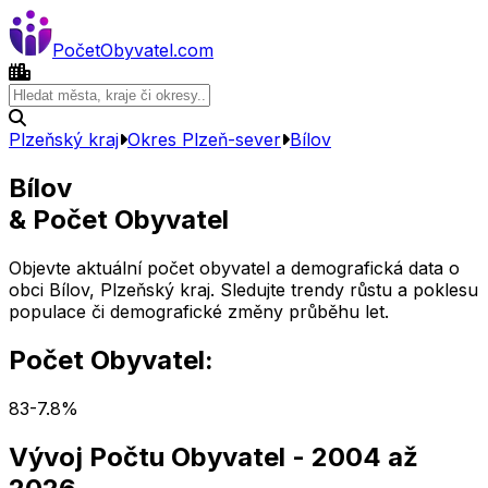
Počet
Obyvatel
.com
Plzeňský kraj
Okres
Plzeň-sever
Bílov
Bílov
& Počet Obyvatel
Objevte aktuální počet obyvatel a demografická data o
obci
Bílov
,
Plzeňský kraj
. Sledujte trendy růstu a poklesu
populace či demografické změny průběhu let.
Počet Obyvatel:
83
-7.8
%
Vývoj Počtu Obyvatel
- 2004 až