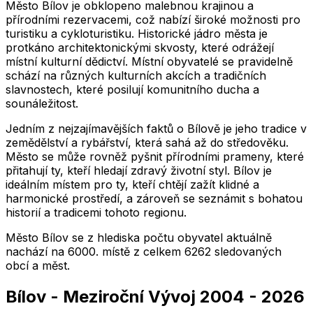
Město Bílov je obklopeno malebnou krajinou a
přírodními rezervacemi, což nabízí široké možnosti pro
turistiku a cykloturistiku. Historické jádro města je
protkáno architektonickými skvosty, které odrážejí
místní kulturní dědictví. Místní obyvatelé se pravidelně
schází na různých kulturních akcích a tradičních
slavnostech, které posilují komunitního ducha a
sounáležitost.
Jedním z nejzajímavějších faktů o Bílově je jeho tradice v
zemědělství a rybářství, která sahá až do středověku.
Město se může rovněž pyšnit přírodními prameny, které
přitahují ty, kteří hledají zdravý životní styl. Bílov je
ideálním místem pro ty, kteří chtějí zažít klidné a
harmonické prostředí, a zároveň se seznámit s bohatou
historií a tradicemi tohoto regionu.
Město
Bílov
se z hlediska počtu obyvatel aktuálně
nachází na
6000
. místě z celkem
6262
sledovaných
obcí a měst.
Bílov
-
Meziroční Vývoj
2004
-
2026