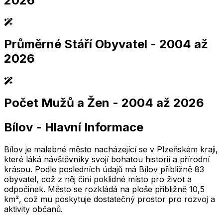
2026
Průměrné Stáří Obyvatel
- 2004 až
2,005
2,010
2,015
2,020
2,025
2,005
2,010
2,015
2,020
2,025
2026
Počet Mužů a Žen
- 2004 až 2026
2,005
2,010
2,015
2,020
2,025
2,005
2,010
2,015
2,020
2,025
Bílov
-
Hlavní Informace
2,005
2,010
2,015
2,020
2,025
2,005
2,010
2,015
2,020
2,025
Bílov je malebné město nacházející se v Plzeňském kraji,
které láká návštěvníky svojí bohatou historií a přírodní
krásou. Podle posledních údajů má Bílov přibližně 83
obyvatel, což z něj činí poklidné místo pro život a
odpočinek. Město se rozkládá na ploše přibližně 10,5
km², což mu poskytuje dostatečný prostor pro rozvoj a
aktivity občanů.