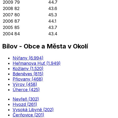
2009
79
44.7
2008
82
43.6
2007
80
45.3
2006
87
44.1
2005
85
43.7
2004
84
43.4
Bílov
-
Obce a Města v Okolí
Nýřany
(
6.994
)
Heřmanova Huť
(
1.949
)
Kožlany
(
1.520
)
Bdeněves
(
815
)
Pňovany
(
468
)
Výrov
(
458
)
Úherce
(
425
)
Nevřeň
(
302
)
Hvozd
(
261
)
Vysoká Libyně
(
202
)
Čerňovice
(
201
)