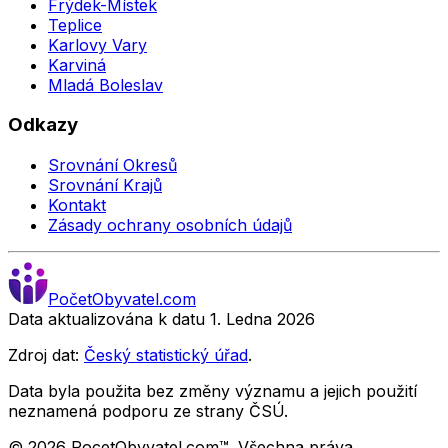
Frýdek-Místek
Teplice
Karlovy Vary
Karviná
Mladá Boleslav
Odkazy
Srovnání Okresů
Srovnání Krajů
Kontakt
Zásady ochrany osobních údajů
Počet
Obyvatel
.com
Data aktualizována k datu 1. Ledna
2026
Zdroj dat:
Český statistický úřad
.
Data byla použita bez změny významu a jejich použití
neznamená podporu ze strany ČSÚ.
©
2026
PocetObyvatel.com™. Všechna práva