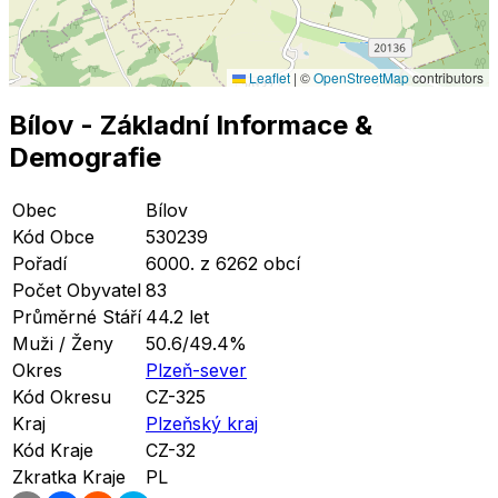
Leaflet
|
©
OpenStreetMap
contributors
Bílov
- Základní Informace
&
Demografie
Obec
Bílov
Kód Obce
530239
Pořadí
6000. z 6262 obcí
Počet Obyvatel
83
Průměrné Stáří
44.2 let
Muži / Ženy
50.6/49.4%
Okres
Plzeň-sever
Kód Okresu
CZ-325
Kraj
Plzeňský kraj
Kód Kraje
CZ-32
Zkratka Kraje
PL