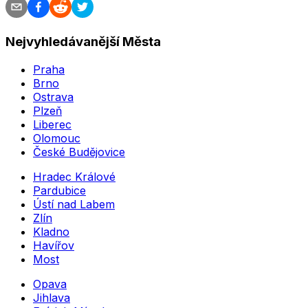
Nejvyhledávanější Města
Praha
Brno
Ostrava
Plzeň
Liberec
Olomouc
České Budějovice
Hradec Králové
Pardubice
Ústí nad Labem
Zlín
Kladno
Havířov
Most
Opava
Jihlava