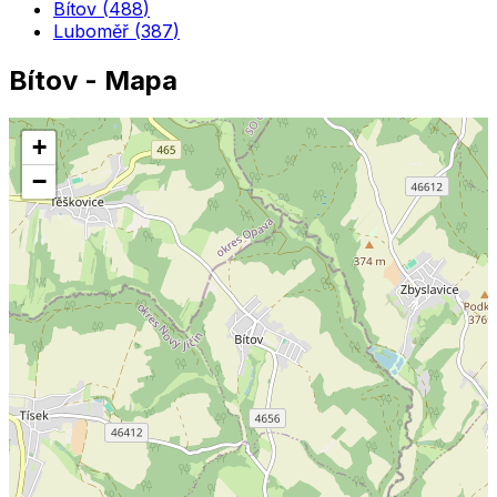
Bítov
(
488
)
Luboměř
(
387
)
Bítov
- Mapa
+
−