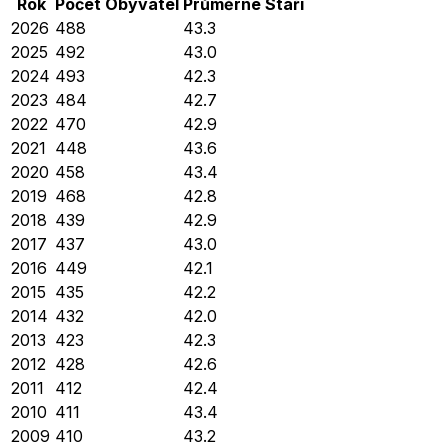
Rok
Počet Obyvatel
Průměrné
Stáří
2026
488
43.3
2025
492
43.0
2024
493
42.3
2023
484
42.7
2022
470
42.9
2021
448
43.6
2020
458
43.4
2019
468
42.8
2018
439
42.9
2017
437
43.0
2016
449
42.1
2015
435
42.2
2014
432
42.0
2013
423
42.3
2012
428
42.6
2011
412
42.4
2010
411
43.4
2009
410
43.2