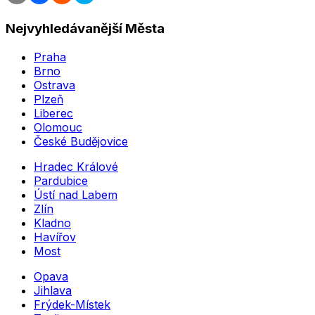
Nejvyhledávanější Města
Praha
Brno
Ostrava
Plzeň
Liberec
Olomouc
České Budějovice
Hradec Králové
Pardubice
Ústí nad Labem
Zlín
Kladno
Havířov
Most
Opava
Jihlava
Frýdek-Místek