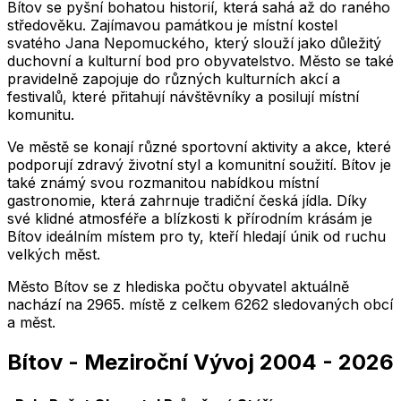
Bítov se pyšní bohatou historií, která sahá až do raného
středověku. Zajímavou památkou je místní kostel
svatého Jana Nepomuckého, který slouží jako důležitý
duchovní a kulturní bod pro obyvatelstvo. Město se také
pravidelně zapojuje do různých kulturních akcí a
festivalů, které přitahují návštěvníky a posilují místní
komunitu.
Ve městě se konají různé sportovní aktivity a akce, které
podporují zdravý životní styl a komunitní soužití. Bítov je
také známý svou rozmanitou nabídkou místní
gastronomie, která zahrnuje tradiční česká jídla. Díky
své klidné atmosféře a blízkosti k přírodním krásám je
Bítov ideálním místem pro ty, kteří hledají únik od ruchu
velkých měst.
Město
Bítov
se z hlediska počtu obyvatel aktuálně
nachází na
2965
. místě z celkem
6262
sledovaných obcí
a měst.
Bítov
-
Meziroční Vývoj
2004
-
2026