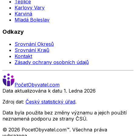
Teplice
Karlovy Vary
Karviná
Mladá Boleslav
Odkazy
Srovnání Okresů
Srovnání Krajů
Kontakt
Zásady ochrany osobních údajů
Počet
Obyvatel
.com
Data aktualizována k datu 1. Ledna
2026
Zdroj dat:
Český statistický úřad
.
Data byla použita bez změny významu a jejich použití
neznamená podporu ze strany ČSÚ.
©
2026
PocetObyvatel.com™. Všechna práva
vyhrazena.