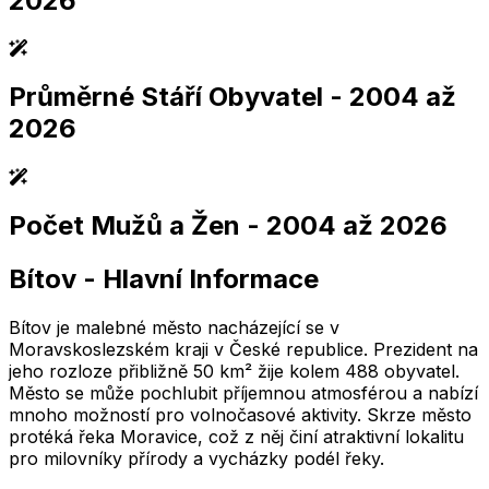
2026
Průměrné Stáří Obyvatel
- 2004 až
2,005
2,010
2,015
2,020
2,025
2,005
2,010
2,015
2,020
2,025
2026
Počet Mužů a Žen
- 2004 až 2026
2,005
2,010
2,015
2,020
2,025
2,005
2,010
2,015
2,020
2,025
Bítov
-
Hlavní Informace
2,005
2,010
2,015
2,020
2,025
2,005
2,010
2,015
2,020
2,025
Bítov je malebné město nacházející se v
Moravskoslezském kraji v České republice. Prezident na
jeho rozloze přibližně 50 km² žije kolem 488 obyvatel.
Město se může pochlubit příjemnou atmosférou a nabízí
mnoho možností pro volnočasové aktivity. Skrze město
protéká řeka Moravice, což z něj činí atraktivní lokalitu
pro milovníky přírody a vycházky podél řeky.