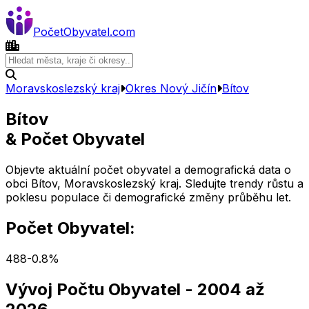
Počet
Obyvatel
.com
Moravskoslezský kraj
Okres
Nový Jičín
Bítov
Bítov
& Počet Obyvatel
Objevte aktuální počet obyvatel a demografická data o
obci
Bítov
,
Moravskoslezský kraj
. Sledujte trendy růstu a
poklesu populace či demografické změny průběhu let.
Počet Obyvatel:
488
-0.8
%
Vývoj Počtu Obyvatel
- 2004 až