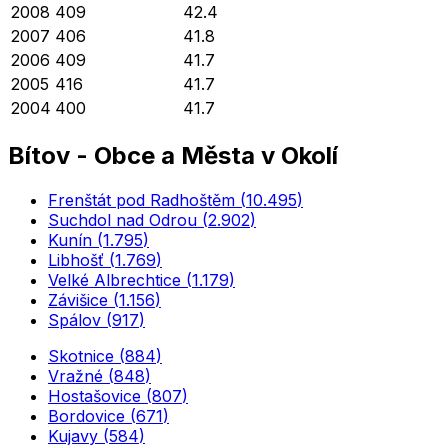
2008
409
42.4
2007
406
41.8
2006
409
41.7
2005
416
41.7
2004
400
41.7
Bítov
-
Obce a Města v Okolí
Frenštát pod Radhoštěm
(
10.495
)
Suchdol nad Odrou
(
2.902
)
Kunín
(
1.795
)
Libhošť
(
1.769
)
Velké Albrechtice
(
1.179
)
Závišice
(
1.156
)
Spálov
(
917
)
Skotnice
(
884
)
Vražné
(
848
)
Hostašovice
(
807
)
Bordovice
(
671
)
Kujavy
(
584
)