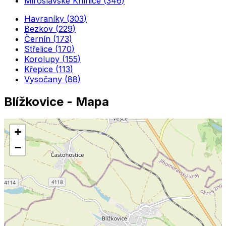
Miroslavské Knínice
(
346
)
Havraníky
(
303
)
Bezkov
(
229
)
Černín
(
173
)
Střelice
(
170
)
Korolupy
(
155
)
Křepice
(
113
)
Vysočany
(
88
)
Blížkovice
- Mapa
+
−