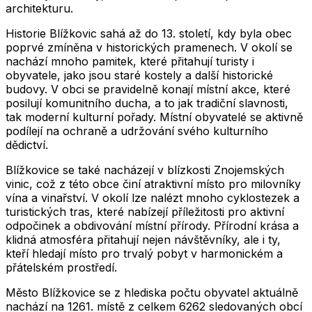
architekturu.
Historie Blížkovic sahá až do 13. století, kdy byla obec
poprvé zmíněna v historických pramenech. V okolí se
nachází mnoho pamitek, které přitahují turisty i
obyvatele, jako jsou staré kostely a další historické
budovy. V obci se pravidelně konají místní akce, které
posilují komunitního ducha, a to jak tradiční slavnosti,
tak moderní kulturní pořady. Místní obyvatelé se aktivně
podílejí na ochraně a udržování svého kulturního
dědictví.
Blížkovice se také nacházejí v blízkosti Znojemských
vinic, což z této obce činí atraktivní místo pro milovníky
vína a vinařství. V okolí lze nalézt mnoho cyklostezek a
turistických tras, které nabízejí příležitosti pro aktivní
odpočinek a obdivování místní přírody. Přírodní krása a
klidná atmosféra přitahují nejen návštěvníky, ale i ty,
kteří hledají místo pro trvalý pobyt v harmonickém a
přátelském prostředí.
Město
Blížkovice
se z hlediska počtu obyvatel aktuálně
nachází na
1261
. místě z celkem
6262
sledovaných obcí