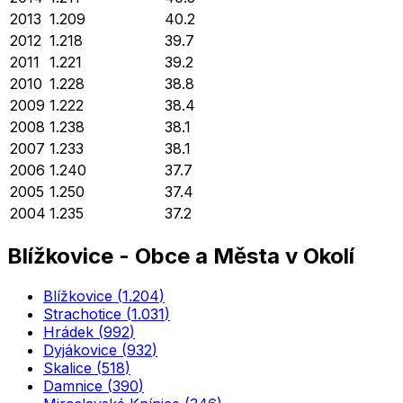
2013
1.209
40.2
2012
1.218
39.7
2011
1.221
39.2
2010
1.228
38.8
2009
1.222
38.4
2008
1.238
38.1
2007
1.233
38.1
2006
1.240
37.7
2005
1.250
37.4
2004
1.235
37.2
Blížkovice
-
Obce a Města v Okolí
Blížkovice
(
1.204
)
Strachotice
(
1.031
)
Hrádek
(
992
)
Dyjákovice
(
932
)
Skalice
(
518
)
Damnice
(
390
)