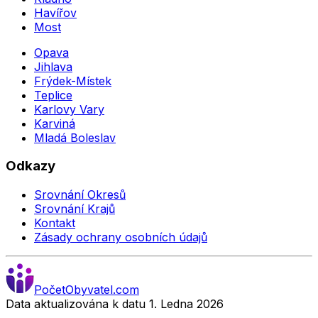
Havířov
Most
Opava
Jihlava
Frýdek-Místek
Teplice
Karlovy Vary
Karviná
Mladá Boleslav
Odkazy
Srovnání Okresů
Srovnání Krajů
Kontakt
Zásady ochrany osobních údajů
Počet
Obyvatel
.com
Data aktualizována k datu 1. Ledna
2026