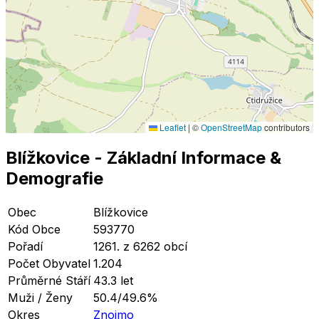
Leaflet
|
©
OpenStreetMap
contributors
Blížkovice
- Základní Informace
&
Demografie
Obec
Blížkovice
Kód Obce
593770
Pořadí
1261. z 6262 obcí
Počet Obyvatel
1.204
Průměrné Stáří
43.3 let
Muži / Ženy
50.4/49.6%
Okres
Znojmo