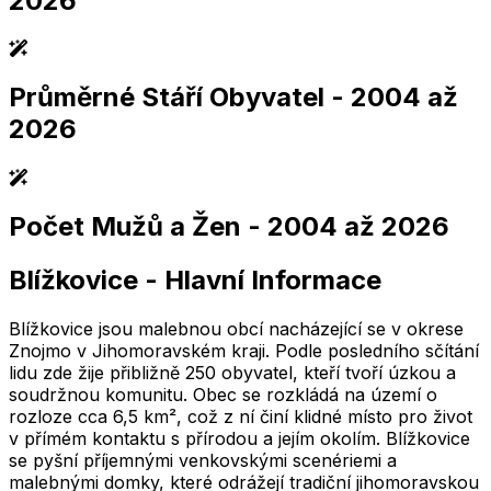
2026
Průměrné Stáří Obyvatel
- 2004 až
2,005
2,010
2,015
2,020
2,025
2,005
2,010
2,015
2,020
2,025
2026
Počet Mužů a Žen
- 2004 až 2026
2,005
2,010
2,015
2,020
2,025
2,005
2,010
2,015
2,020
2,025
Blížkovice
-
Hlavní Informace
2,005
2,010
2,015
2,020
2,025
2,005
2,010
2,015
2,020
2,025
Blížkovice jsou malebnou obcí nacházející se v okrese
Znojmo v Jihomoravském kraji. Podle posledního sčítání
lidu zde žije přibližně 250 obyvatel, kteří tvoří úzkou a
soudržnou komunitu. Obec se rozkládá na území o
rozloze cca 6,5 km², což z ní činí klidné místo pro život
v přímém kontaktu s přírodou a jejím okolím. Blížkovice
se pyšní příjemnými venkovskými scenériemi a
malebnými domky, které odrážejí tradiční jihomoravskou