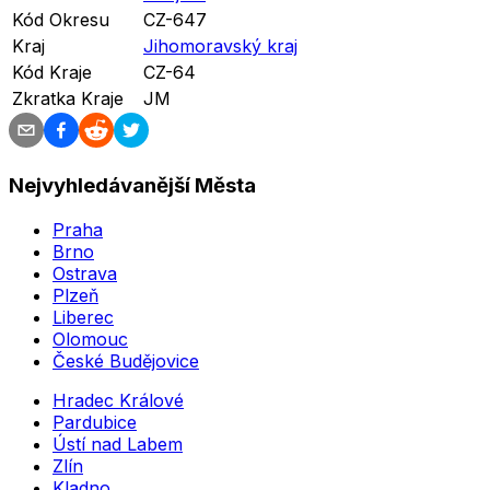
Kód Okresu
CZ-647
Kraj
Jihomoravský kraj
Kód Kraje
CZ-64
Zkratka Kraje
JM
Nejvyhledávanější Města
Praha
Brno
Ostrava
Plzeň
Liberec
Olomouc
České Budějovice
Hradec Králové
Pardubice
Ústí nad Labem
Zlín
Kladno