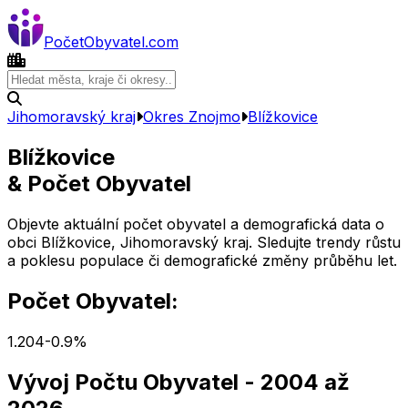
Počet
Obyvatel
.com
Jihomoravský kraj
Okres
Znojmo
Blížkovice
Blížkovice
& Počet Obyvatel
Objevte aktuální počet obyvatel a demografická data o
obci
Blížkovice
,
Jihomoravský kraj
. Sledujte trendy růstu
a poklesu populace či demografické změny průběhu let.
Počet Obyvatel:
1.204
-0.9
%
Vývoj Počtu Obyvatel
- 2004 až