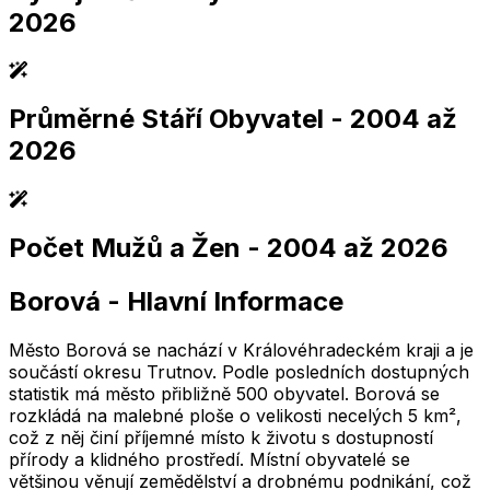
2026
Průměrné Stáří Obyvatel
- 2004 až
2,005
2,010
2,015
2,020
2,025
2,005
2,010
2,015
2,020
2,025
2026
Počet Mužů a Žen
- 2004 až 2026
2,005
2,010
2,015
2,020
2,025
2,005
2,010
2,015
2,020
2,025
Borová
-
Hlavní Informace
2,005
2,010
2,015
2,020
2,025
2,005
2,010
2,015
2,020
2,025
Město Borová se nachází v Královéhradeckém kraji a je
součástí okresu Trutnov. Podle posledních dostupných
statistik má město přibližně 500 obyvatel. Borová se
rozkládá na malebné ploše o velikosti necelých 5 km²,
což z něj činí příjemné místo k životu s dostupností
přírody a klidného prostředí. Místní obyvatelé se
většinou věnují zemědělství a drobnému podnikání, což