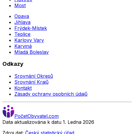
Most
Opava
Jihlava
Frýdek-Místek
Teplice
Karlovy Vary
Karviná
Mladá Boleslav
Odkazy
Srovnání Okresů
Srovnání Krajů
Kontakt
Zásady ochrany osobních údajů
Počet
Obyvatel
.com
Data aktualizována k datu 1. Ledna
2026
Zdroj dat:
Český statistický úřad
.