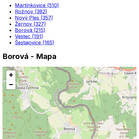
Martínkovice
(
510
)
Rožnov
(
382
)
Nový Ples
(
357
)
Žernov
(
327
)
Borová
(
215
)
Vestec
(
191
)
Šestajovice
(
165
)
Borová
- Mapa
+
−