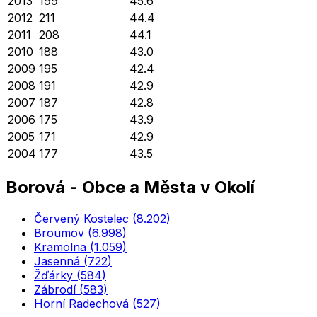
2013
199
45.6
2012
211
44.4
2011
208
44.1
2010
188
43.0
2009
195
42.4
2008
191
42.9
2007
187
42.8
2006
175
43.9
2005
171
42.9
2004
177
43.5
Borová
-
Obce a Města v Okolí
Červený Kostelec
(
8.202
)
Broumov
(
6.998
)
Kramolna
(
1.059
)
Jasenná
(
722
)
Žďárky
(
584
)
Zábrodí
(
583
)
Horní Radechová
(
527
)