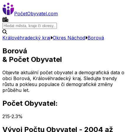
Počet
Obyvatel
.com
Královéhradecký kraj
Okres
Náchod
Borová
Borová
& Počet Obyvatel
Objevte aktuální počet obyvatel a demografická data o
obci
Borová
,
Královéhradecký kraj
. Sledujte trendy
růstu a poklesu populace či demografické změny
průběhu let.
Počet Obyvatel:
215
-2.3
%
Vývoj Počtu Obyvatel
- 2004 až