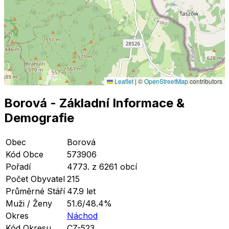
Leaflet
|
©
OpenStreetMap
contributors
Borová
- Základní Informace
&
Demografie
Obec
Borová
Kód Obce
573906
Pořadí
4773. z 6261 obcí
Počet Obyvatel
215
Průměrné Stáří
47.9 let
Muži / Ženy
51.6/48.4%
Okres
Náchod
Kód Okresu
CZ-523