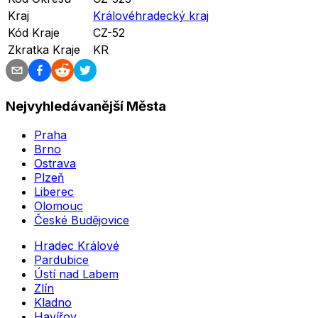
Kraj
Královéhradecký kraj
Kód Kraje
CZ-52
Zkratka Kraje
KR
Nejvyhledávanější Města
Praha
Brno
Ostrava
Plzeň
Liberec
Olomouc
České Budějovice
Hradec Králové
Pardubice
Ústí nad Labem
Zlín
Kladno
Havířov