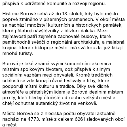
přispívá k udržitelné komunitě a rozvoji regionu.
Historie Borové sahá až do 13. století, kdy bylo město
poprvé zmíněno v písemných pramenech. V okolí města
se nachází množství kulturních a historických památek,
které přitahují návštěvníky z blízka i daleka. Mezi
zajímavosti patří zejména zachovalé budovy, které
pamětihodně svědčí o regionální architektuře, a malebná
krajina, která obklopuje město, má svá kouzla, jež lákají
mnohé turisty.
Borová je také známá svými komunitními akcemi a
místním spolkovým životem, což přispívá k silným
sociálním vazbám mezi obyvateli. Kromě tradičních
událostí se zde konají různé festivaly a trhy, které
podporují místní kulturu a tradice. Díky své klidné
atmosféře a přátelským lidem je Borová ideálním místem
pro ty, kteří hledají útočiště od ruchu velkých měst a
chtějí ochutnat autentický život na venkově.
Město
Borová
se z hlediska počtu obyvatel aktuálně
nachází na
4773
. místě z celkem
6261
sledovaných obcí
a měst.