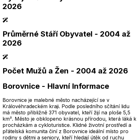
2026
Průměrné Stáří Obyvatel
- 2004 až
2,005
2,010
2,015
2,020
2,025
2,005
2,010
2,015
2,020
2,025
2026
Počet Mužů a Žen
- 2004 až 2026
2,005
2,010
2,015
2,020
2,025
2,005
2,010
2,015
2,020
2,025
Borovnice
-
Hlavní Informace
2,005
2,010
2,015
2,020
2,025
2,005
2,010
2,015
2,020
2,025
Borovnice je malebné město nacházející se v
Královéhradeckém kraji. Podle posledního sčítání lidu
má město přibližně 371 obyvatel, kteří žijí na ploše 5,5
km². Město je obklopeno krásnou přírodou, která láká k
procházkám a cykloturistice. Klidné životní prostředí a
přátelská komunita činí z Borovnice ideální místo pro
rodiny s dětmi a seniory, kteří hledají útěk od ruchu