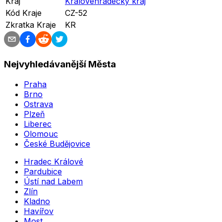
Kraj
Královéhradecký kraj
Kód Kraje
CZ-52
Zkratka Kraje
KR
Nejvyhledávanější Města
Praha
Brno
Ostrava
Plzeň
Liberec
Olomouc
České Budějovice
Hradec Králové
Pardubice
Ústí nad Labem
Zlín
Kladno
Havířov
Most