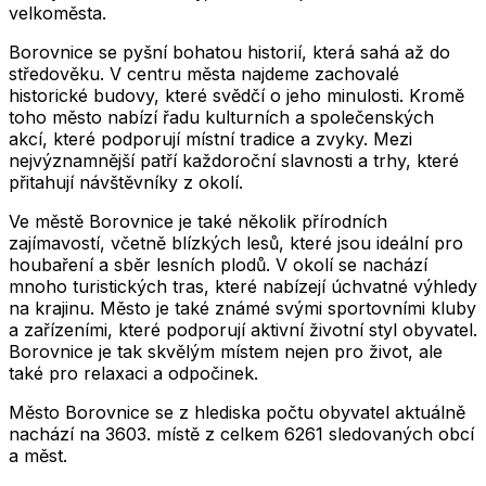
velkoměsta.
Borovnice se pyšní bohatou historií, která sahá až do
středověku. V centru města najdeme zachovalé
historické budovy, které svědčí o jeho minulosti. Kromě
toho město nabízí řadu kulturních a společenských
akcí, které podporují místní tradice a zvyky. Mezi
nejvýznamnější patří každoroční slavnosti a trhy, které
přitahují návštěvníky z okolí.
Ve městě Borovnice je také několik přírodních
zajímavostí, včetně blízkých lesů, které jsou ideální pro
houbaření a sběr lesních plodů. V okolí se nachází
mnoho turistických tras, které nabízejí úchvatné výhledy
na krajinu. Město je také známé svými sportovními kluby
a zařízeními, které podporují aktivní životní styl obyvatel.
Borovnice je tak skvělým místem nejen pro život, ale
také pro relaxaci a odpočinek.
Město
Borovnice
se z hlediska počtu obyvatel aktuálně
nachází na
3603
. místě z celkem
6261
sledovaných obcí
a měst.