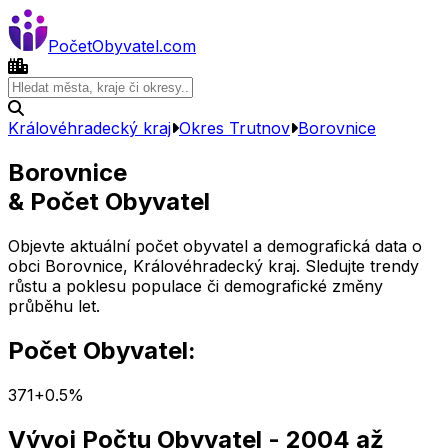
Počet
Obyvatel
.com
Královéhradecký kraj
Okres
Trutnov
Borovnice
Borovnice
& Počet Obyvatel
Objevte aktuální počet obyvatel a demografická data o
obci
Borovnice
,
Královéhradecký kraj
. Sledujte trendy
růstu a poklesu populace či demografické změny
průběhu let.
Počet Obyvatel:
371
+
0.5
%
Vývoj Počtu Obyvatel
- 2004 až