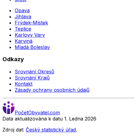
Opava
Jihlava
Frýdek-Místek
Teplice
Karlovy Vary
Karviná
Mladá Boleslav
Odkazy
Srovnání Okresů
Srovnání Krajů
Kontakt
Zásady ochrany osobních údajů
Počet
Obyvatel
.com
Data aktualizována k datu 1. Ledna
2026
Zdroj dat:
Český statistický úřad
.