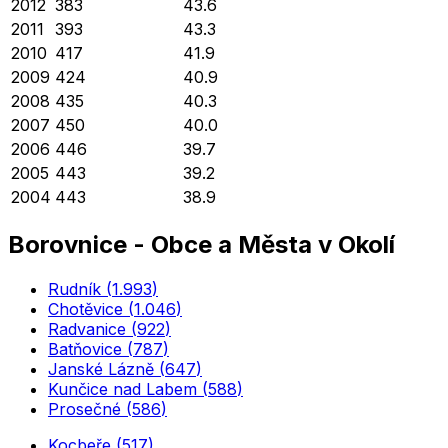
2012
383
43.6
2011
393
43.3
2010
417
41.9
2009
424
40.9
2008
435
40.3
2007
450
40.0
2006
446
39.7
2005
443
39.2
2004
443
38.9
Borovnice
-
Obce a Města v Okolí
Rudník
(
1.993
)
Chotěvice
(
1.046
)
Radvanice
(
922
)
Batňovice
(
787
)
Janské Lázně
(
647
)
Kunčice nad Labem
(
588
)
Prosečné
(
586
)
Kocbeře
(
517
)