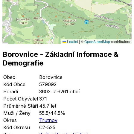
Leaflet
|
©
OpenStreetMap
contributors
Borovnice
- Základní Informace
&
Demografie
Obec
Borovnice
Kód Obce
579092
Pořadí
3603. z 6261 obcí
Počet Obyvatel
371
Průměrné Stáří
45.7 let
Muži / Ženy
55.5/44.5%
Okres
Trutnov
Kód Okresu
CZ-525