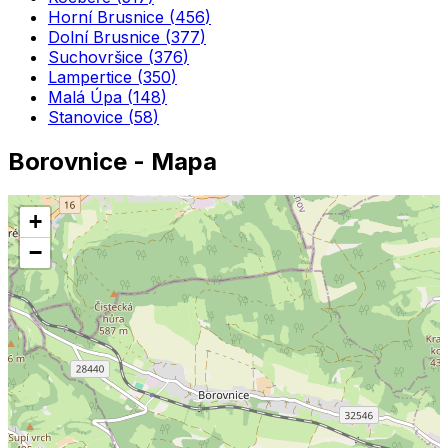
Horní Brusnice
(
456
)
Dolní Brusnice
(
377
)
Suchovršice
(
376
)
Lampertice
(
350
)
Malá Úpa
(
148
)
Stanovice
(
58
)
Borovnice
- Mapa
+
−