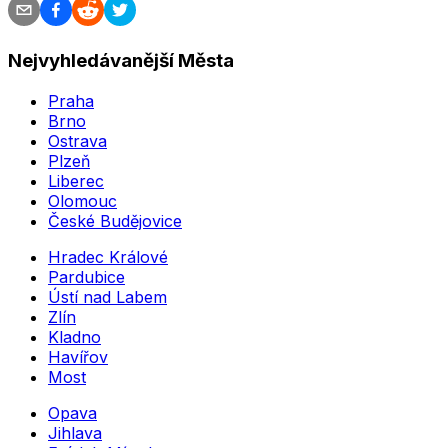
Nejvyhledávanější Města
Praha
Brno
Ostrava
Plzeň
Liberec
Olomouc
České Budějovice
Hradec Králové
Pardubice
Ústí nad Labem
Zlín
Kladno
Havířov
Most
Opava
Jihlava