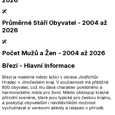
2026
Průměrné Stáří Obyvatel
- 2004 až
2,005
2,010
2,015
2,020
2,025
2,005
2,010
2,015
2,020
2,025
2026
Počet Mužů a Žen
- 2004 až 2026
2,005
2,010
2,015
2,020
2,025
2,005
2,010
2,015
2,020
2,025
Březí
-
Hlavní Informace
2,005
2,010
2,015
2,020
2,025
2,005
2,010
2,015
2,020
2,025
Březí je malebné město ležící v okrese Jindřichův
Hradec v Jihočeském kraji. V současnosti má přibližně
800 obyvatel, což mu dává charakter poklidného a
harmonického místa pro život. Město obklopují krásné
přírodní scenérie, které jsou typické pro českou krajinu,
a poskytují obyvatelům i návštěvníkům možnost
vychutnávat si venkovní aktivity a relaxaci v přírodě.