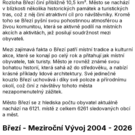
Rozloha Březí činí přibližně 10,5 km². Město se nachází
v blízkosti několika historických památek a turistických
tras, což z něj činí atraktivní cíl pro návštěvníky. Kromě
toho se Březí pyšní svou pohostinnou atmosférou a
živou komunitou, která se aktivně podílí na místních
akcích a aktivitách, jež posilují soudržnost mezi
obyvateli.
Mezi zajímavá fakta o Březí patří místní tradice a kulturní
akce, které se konají po celý rok a přitahují jak místní
obyvatele, tak turisty. Město je rovněž známé svou
bohatou historií, která sahá až do středověku, a nabízí
krásné příklady lidové architektury. Své jedinečné
kouzlo Březí uchovává i díky své poloze a přírodnímu
okolí, což činí z návštěvy tohoto města
nezapomenutelný zážitek.
Město
Březí
se z hlediska počtu obyvatel aktuálně
nachází na
6121
. místě z celkem
6261
sledovaných obcí
a měst.
Březí
-
Meziroční Vývoj
2004
-
2026