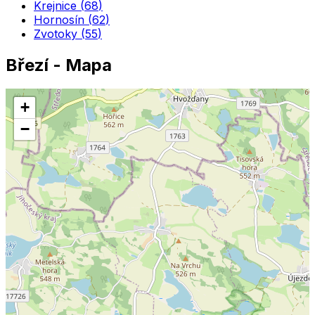
Krejnice
(
68
)
Hornosín
(
62
)
Zvotoky
(
55
)
Březí
- Mapa
+
−