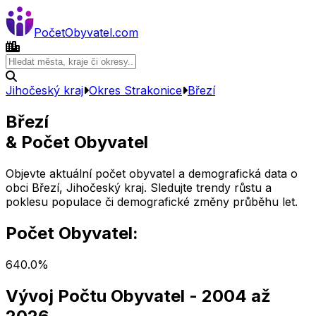
Počet
Obyvatel
.com
Jihočeský kraj
Okres
Strakonice
Březí
Březí
& Počet Obyvatel
Objevte aktuální počet obyvatel a demografická data o
obci
Březí
,
Jihočeský kraj
. Sledujte trendy růstu a
poklesu populace či demografické změny průběhu let.
Počet Obyvatel:
64
0.0
%
Vývoj Počtu Obyvatel
- 2004 až