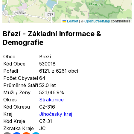
Leaflet
|
©
OpenStreetMap
contributors
Březí
- Základní Informace
&
Demografie
Obec
Březí
Kód Obce
530018
Pořadí
6121. z 6261 obcí
Počet Obyvatel
64
Průměrné Stáří
52.0 let
Muži / Ženy
53.1/46.9%
Okres
Strakonice
Kód Okresu
CZ-316
Kraj
Jihočeský kraj
Kód Kraje
CZ-31
Zkratka Kraje
JC