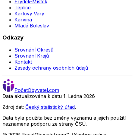
Frýdek-Místek
Teplice
Karlovy Vary
Karviná
Mladá Boleslav
Odkazy
Srovnání Okresů
Srovnání Krajů
Kontakt
Zásady ochrany osobních údajů
Počet
Obyvatel
.com
Data aktualizována k datu 1. Ledna
2026
Zdroj dat:
Český statistický úřad
.
Data byla použita bez změny významu a jejich použití
neznamená podporu ze strany ČSÚ.
©
2026
PocetObyvatel.com™. Všechna práva