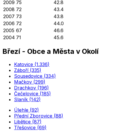
2009
75
42.8
2008
72
43.4
2007
73
43.8
2006
72
44.0
2005
67
46.6
2004
71
45.6
Březí
-
Obce a Města v Okolí
Katovice
(
1.336
)
Záboří
(
335
)
Sousedovice
(
334
)
Mačkov
(
299
)
Drachkov
(
196
)
Čečelovice
(
185
)
Slaník
(
142
)
Úlehle
(
92
)
Přední Zborovice
(
88
)
Libětice
(
87
)
Třešovice
(
69
)