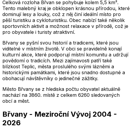
Celková rozloha Břvan se pohybuje kolem 5,5 km².
Tento malebný kraj je obklopen krásnou přírodou, které
dominují lesy a louky, což z něj činí ideální místo pro
pěší turistiku a cykloturistiku. Obec nabízí také několik
sportovních aktivit a možnost relaxace v přírodě, což je
pro obyvatele i turisty atraktivní.
Břvany se pyšní svou historií a tradicemi, které jsou
viditelné v místním životě. V obci se pravidelně konají
kulturní akce, které podporují místní komunitu a udržují
povědomí o tradicích. Mezi zajímavosti patří také
blízkost Teplic, města proslulého svými lázněmi a
historickými památkami, které jsou snadno dostupné a
obohacují návštěvníky o jedinečné zážitky.
Město
Břvany
se z hlediska počtu obyvatel aktuálně
nachází na
3860
. místě z celkem
6260
sledovaných
obcí a měst.
Břvany
-
Meziroční Vývoj
2004
-
2026