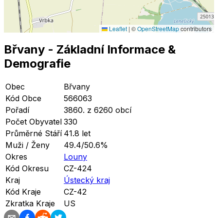
Leaflet
|
©
OpenStreetMap
contributors
Břvany
- Základní Informace
&
Demografie
Obec
Břvany
Kód Obce
566063
Pořadí
3860. z 6260 obcí
Počet Obyvatel
330
Průměrné Stáří
41.8 let
Muži / Ženy
49.4/50.6%
Okres
Louny
Kód Okresu
CZ-424
Kraj
Ústecký kraj
Kód Kraje
CZ-42
Zkratka Kraje
US