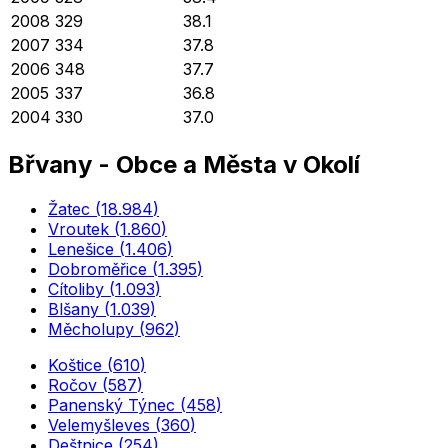
2008
329
38.1
2007
334
37.8
2006
348
37.7
2005
337
36.8
2004
330
37.0
Břvany
-
Obce a Města v Okolí
Žatec
(
18.984
)
Vroutek
(
1.860
)
Lenešice
(
1.406
)
Dobroměřice
(
1.395
)
Cítoliby
(
1.093
)
Blšany
(
1.039
)
Měcholupy
(
962
)
Koštice
(
610
)
Ročov
(
587
)
Panenský Týnec
(
458
)
Velemyšleves
(
360
)
Deštnice
(
254
)