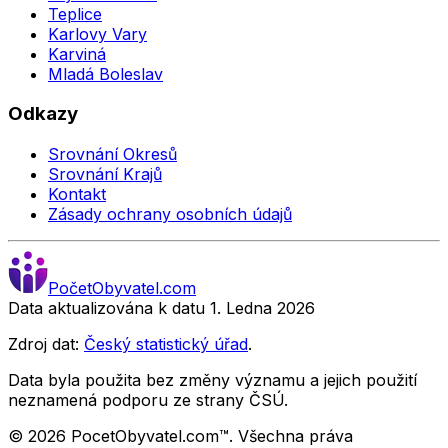
Teplice
Karlovy Vary
Karviná
Mladá Boleslav
Odkazy
Srovnání Okresů
Srovnání Krajů
Kontakt
Zásady ochrany osobních údajů
Počet
Obyvatel
.com
Data aktualizována k datu 1. Ledna
2026
Zdroj dat:
Český statistický úřad
.
Data byla použita bez změny významu a jejich použití
neznamená podporu ze strany ČSÚ.
©
2026
PocetObyvatel.com™. Všechna práva