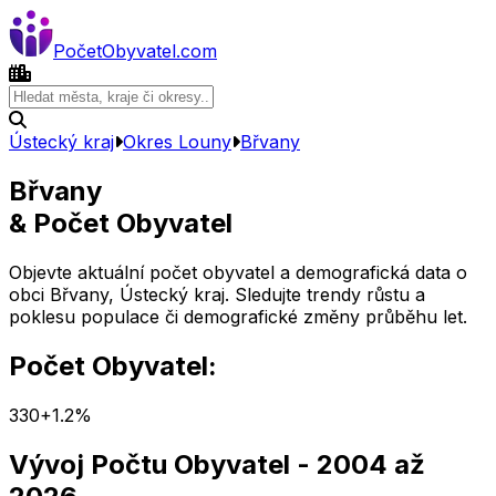
Počet
Obyvatel
.com
Ústecký kraj
Okres
Louny
Břvany
Břvany
& Počet Obyvatel
Objevte aktuální počet obyvatel a demografická data o
obci
Břvany
,
Ústecký kraj
. Sledujte trendy růstu a
poklesu populace či demografické změny průběhu let.
Počet Obyvatel:
330
+
1.2
%
Vývoj Počtu Obyvatel
- 2004 až