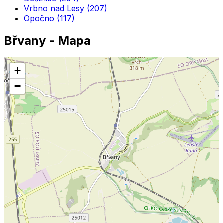
Vrbno nad Lesy
(
207
)
Opočno
(
117
)
Břvany
- Mapa
+
−