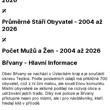
2026
Průměrné Stáří Obyvatel
- 2004 až
2,005
2,010
2,015
2,020
2,025
2,005
2,010
2,015
2,020
2,025
2026
Počet Mužů a Žen
- 2004 až 2026
2,005
2,010
2,015
2,020
2,025
2,005
2,010
2,015
2,020
2,025
Břvany
-
Hlavní Informace
2,005
2,010
2,015
2,020
2,025
2,005
2,010
2,015
2,020
2,025
Obec Břvany se nachází v Ústeckém kraji a je součástí
okresu Teplice. Podle posledních údajů má přibližně 700
obyvatel, což z ní činí malou, ale soudržnou komunitu.
Místní obyvatelé se aktivně podílejí na rozvoji obce a
udržování jejích tradic. Díky své poloze je Břvany
přístupné nejen pro místní, ale i pro návštěvníky, kteří
hledají klid v přírodě.