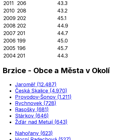
2011
206
43.3
2010
208
43.2
2009
202
45.1
2008
202
44.9
2007
201
44.7
2006
199
45.0
2005
196
45.7
2004
201
44.3
Brzice
-
Obce a Města v Okolí
Jaroměř
(
12.487
)
Česká Skalice
(
4.970
)
Provodov-Šonov
(
1.211
)
Rychnovek
(
728
)
Rasošky
(
681
)
Stárkov
(
646
)
Žďár nad Metují
(
643
)
Nahořany
(
623
)
Horní Radechová
(
527
)