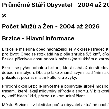
Průměrné Stáří Obyvatel
- 2004 až 2
,004
2,005
2,006
2,007
2,008
2,009
2,010
2,011
2,004
2,005
2,006
2,007
2,008
2,009
2,010
2,01
Počet Mužů a Žen
- 2004 až 2026
,004
2,005
2,006
2,007
2,008
2,009
2,010
2,011
2,004
2,005
2,006
2,007
2,008
2,009
2,010
2,01
Brzice
-
Hlavní Informace
,004
2,005
2,006
2,007
2,008
2,009
2,010
2,011
2,004
2,005
2,006
2,007
2,008
2,009
2,010
2,01
Brzice je malebná obec nacházející se v okrese Hradec Kr
pro život. Obec se rozkládá na ploše zhruba 5,5 km², díky 
Brzice příznivou dostupnost k městským službám a zároveň
Brzice se pyšní bohatou historií, která sahá až do středo
dobách minulých. Obec je také známá svými tradičními akce
příležitost poznat místní kulturu a zvyky.
Přírodní okolí Brzic je skvostné a poskytuje široké možn
trasami, které lákají milovníky přírody a sportu. V blízkos
ty, kteří hledají klid, přírodu a komunitní život.
Město
Brzice
se z hlediska počtu obyvatel aktuálně nach