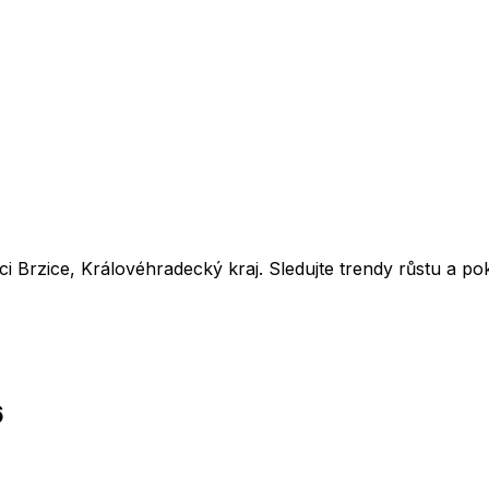
bci
Brzice
,
Královéhradecký kraj
. Sledujte trendy růstu a p
6