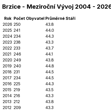
Brzice
-
Meziroční Vývoj
2004
-
202
Rok
Počet Obyvatel
Průměrné
Stáří
2026
250
43.8
2025
241
44.0
2024
234
44.3
2023
238
43.3
2022
233
43.7
2021
246
44.1
2020
249
43.8
2019
240
44.8
2018
231
44.5
2017
234
44.5
2016
225
44.3
2015
219
43.5
2014
216
43.3
2013
212
43.8
2012
209
43.3