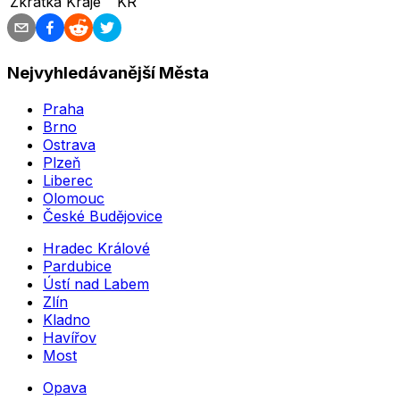
Zkratka Kraje
KR
Nejvyhledávanější Města
Praha
Brno
Ostrava
Plzeň
Liberec
Olomouc
České Budějovice
Hradec Králové
Pardubice
Ústí nad Labem
Zlín
Kladno
Havířov
Most
Opava