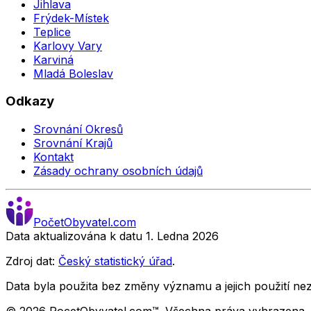
Jihlava
Frýdek-Místek
Teplice
Karlovy Vary
Karviná
Mladá Boleslav
Odkazy
Srovnání Okresů
Srovnání Krajů
Kontakt
Zásady ochrany osobních údajů
Počet
Obyvatel
.com
Data aktualizována k datu 1. Ledna
2026
Zdroj dat:
Český statistický úřad
.
Data byla použita bez změny významu a jejich použití 