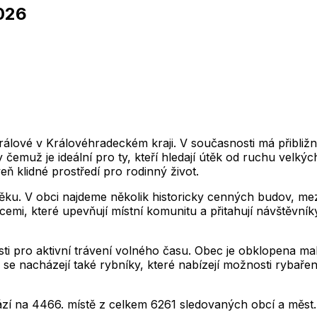
026
2,012
2,013
2,014
2,015
2,016
2,017
2,018
1
2,012
2,013
2,014
2,015
2,016
2,017
2,018
2,012
2,013
2,014
2,015
2,016
2,017
2,018
1
2,012
2,013
2,014
2,015
2,016
2,017
2,018
2,012
2,013
2,014
2,015
2,016
2,017
2,018
1
2,012
2,013
2,014
2,015
2,016
2,017
2,018
álové v Královéhradeckém kraji. V současnosti má přibližn
čemuž je ideální pro ty, kteří hledají útěk od ruchu velkých
 klidné prostředí pro rodinný život.
věku. V obci najdeme několik historicky cenných budov, mezi
mi, které upevňují místní komunitu a přitahují návštěvníky 
osti pro aktivní trávení volného času. Obec je obklopena m
ti se nacházejí také rybníky, které nabízejí možnosti rybařen
ází na
4466
. místě z celkem
6261
sledovaných obcí a měst.