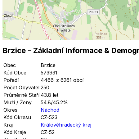
Brzice
- Základní Informace
& Demogr
Obec
Brzice
Kód Obce
573931
Pořadí
4466. z 6261 obcí
Počet Obyvatel
250
Průměrné Stáří
43.8 let
Muži / Ženy
54.8/45.2%
Okres
Náchod
Kód Okresu
CZ-523
Kraj
Královéhradecký kraj
Kód Kraje
CZ-52