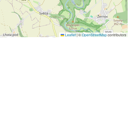
Leaflet
|
©
OpenStreetMap
contributors