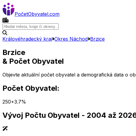
Počet
Obyvatel
.com
Královéhradecký kraj
Okres
Náchod
Brzice
Brzice
& Počet Obyvatel
Objevte aktuální počet obyvatel a demografická data o o
Počet Obyvatel:
250
+
3.7
%
Vývoj Počtu Obyvatel
- 2004 až 202