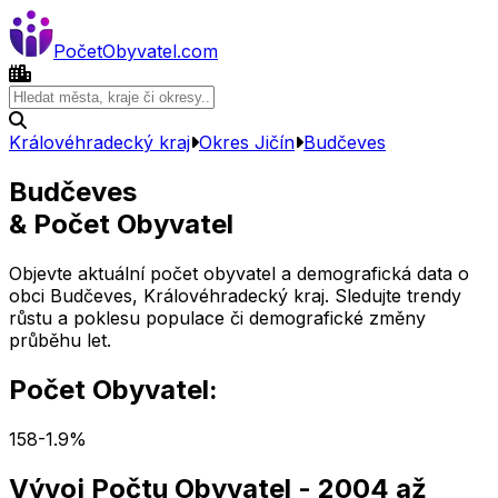
Počet
Obyvatel
.com
Královéhradecký kraj
Okres
Jičín
Budčeves
Budčeves
& Počet Obyvatel
Objevte aktuální počet obyvatel a demografická data o
obci
Budčeves
,
Královéhradecký kraj
. Sledujte trendy
růstu a poklesu populace či demografické změny
průběhu let.
Počet Obyvatel:
158
-1.9
%
Vývoj Počtu Obyvatel
- 2004 až