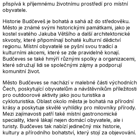
přispívá k příjemnému životnímu prostředí pro místní
obyvatele.
Historie Budčeveš je bohatá a sahá až do středověku.
Město je známé svými historickými památkami, jako je
kostel svatého Jakuba Většího a další architektonické
skvosty, které připomínají bohaté kulturní dědictví
regionu. Místní obyvatelé se pyšní svou tradicí a
kulturními akcemi, které se zde pravidelně konají.
Budčeves se také hmýří různými spolky a organizacemi,
které sdružují lidi se společnými zájmy a podporují
komunitní život.
Město Budčeves se nachází v malebné části východních
Čech, poskytující obyvatelům a návštěvníkům příležitosti
pro outdoorové aktivity jako jsou turistika a
cykloturistika. Oblast okolo města je bohatá na přírodní
krásy a poskytuje skvělé vyhlídky pro milovníky přírody.
Mezi zajímavosti patří také místní gastronomické
speciality, které lákají nejen domácí obyvatele, ale i
turisty. Budčeves tak nabízí jedinečný mix historie,
kultury a přírodního bohatství, který stojí za objevování.