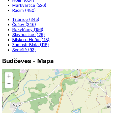
Holín
(
624
)
Markvartice
(
526
)
Radim
(
480
)
Třtěnice
(
345
)
Češov
(
246
)
Rokytňany
(
156
)
Slavhostice
(
129
)
Bílsko u Hořic
(
118
)
Zámostí-Blata
(
116
)
Sedliště
(
93
)
Budčeves
- Mapa
+
−