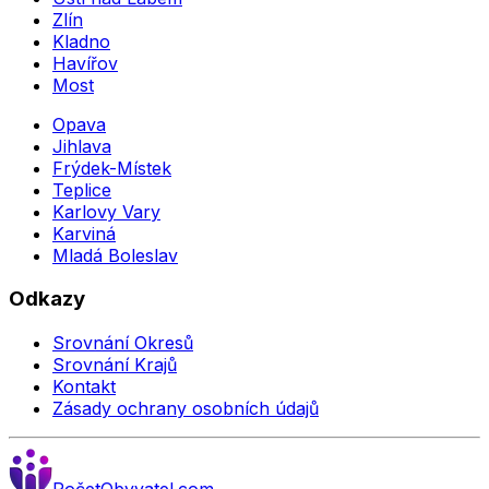
Zlín
Kladno
Havířov
Most
Opava
Jihlava
Frýdek-Místek
Teplice
Karlovy Vary
Karviná
Mladá Boleslav
Odkazy
Srovnání Okresů
Srovnání Krajů
Kontakt
Zásady ochrany osobních údajů