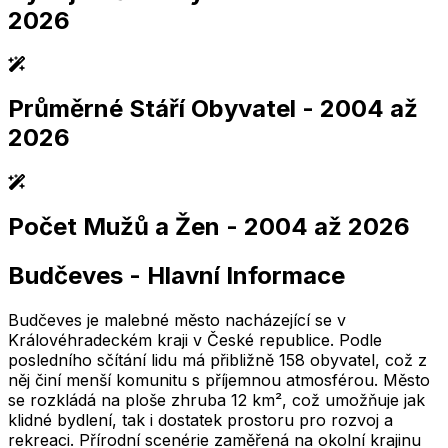
2026
Průměrné Stáří Obyvatel
- 2004 až
2,005
2,010
2,015
2,020
2,025
2,005
2,010
2,015
2,020
2,025
2026
Počet Mužů a Žen
- 2004 až 2026
2,005
2,010
2,015
2,020
2,025
2,005
2,010
2,015
2,020
2,025
Budčeves
-
Hlavní Informace
2,005
2,010
2,015
2,020
2,025
2,005
2,010
2,015
2,020
2,025
Budčeves je malebné město nacházející se v
Královéhradeckém kraji v České republice. Podle
posledního sčítání lidu má přibližně 158 obyvatel, což z
něj činí menší komunitu s příjemnou atmosférou. Město
se rozkládá na ploše zhruba 12 km², což umožňuje jak
klidné bydlení, tak i dostatek prostoru pro rozvoj a
rekreaci. Přírodní scenérie zaměřená na okolní krajinu