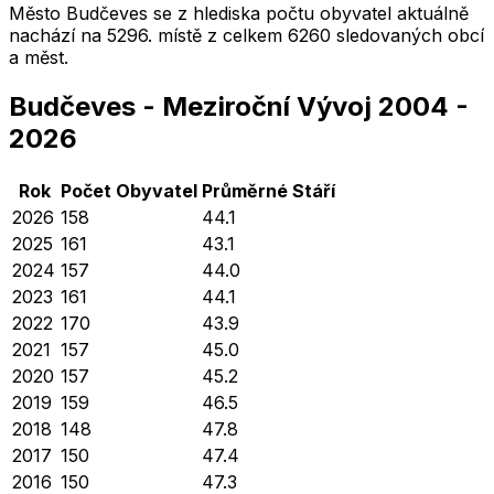
Město
Budčeves
se z hlediska počtu obyvatel aktuálně
nachází na
5296
. místě z celkem
6260
sledovaných obcí
a měst.
Budčeves
-
Meziroční Vývoj
2004
-
2026
Rok
Počet Obyvatel
Průměrné
Stáří
2026
158
44.1
2025
161
43.1
2024
157
44.0
2023
161
44.1
2022
170
43.9
2021
157
45.0
2020
157
45.2
2019
159
46.5
2018
148
47.8
2017
150
47.4
2016
150
47.3