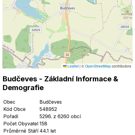
Leaflet
|
©
OpenStreetMap
contributors
Budčeves
- Základní Informace
&
Demografie
Obec
Budčeves
Kód Obce
548952
Pořadí
5296. z 6260 obcí
Počet Obyvatel
158
Průměrné Stáří
44.1 let