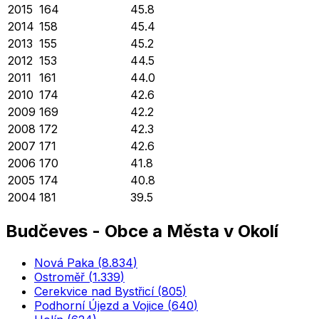
2015
164
45.8
2014
158
45.4
2013
155
45.2
2012
153
44.5
2011
161
44.0
2010
174
42.6
2009
169
42.2
2008
172
42.3
2007
171
42.6
2006
170
41.8
2005
174
40.8
2004
181
39.5
Budčeves
-
Obce a Města v Okolí
Nová Paka
(
8.834
)
Ostroměř
(
1.339
)
Cerekvice nad Bystřicí
(
805
)
Podhorní Újezd a Vojice
(
640
)