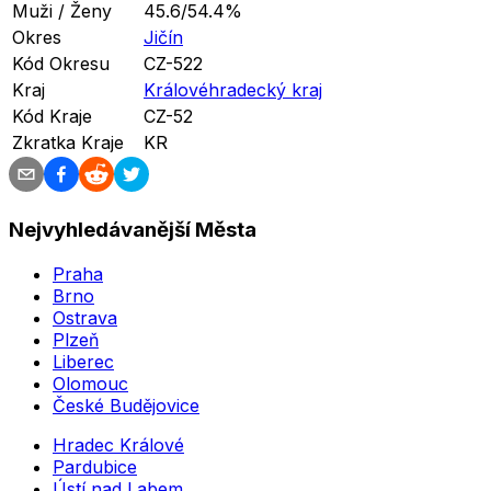
Muži / Ženy
45.6/54.4%
Okres
Jičín
Kód Okresu
CZ-522
Kraj
Královéhradecký kraj
Kód Kraje
CZ-52
Zkratka Kraje
KR
Nejvyhledávanější Města
Praha
Brno
Ostrava
Plzeň
Liberec
Olomouc
České Budějovice
Hradec Králové
Pardubice
Ústí nad Labem