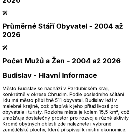
2026
Průměrné Stáří Obyvatel
- 2004 až
2,005
2,010
2,015
2,020
2,025
2,005
2,010
2,015
2,020
2,025
2026
Počet Mužů a Žen
- 2004 až 2026
2,005
2,010
2,015
2,020
2,025
2,005
2,010
2,015
2,020
2,025
Budislav
-
Hlavní Informace
2,005
2,010
2,015
2,020
2,025
2,005
2,010
2,015
2,020
2,025
Město Budislav se nachází v Pardubickém kraji,
konkrétně v okrese Chrudim. Podle posledního sčítání
lidu má město přibližně 511 obyvatel. Budislav leží v
malebné krajině, což přispívá k jeho přitažlivosti pro
obyvatele i turisty. Rozloha města je kolem 15,5 km², což
umožňuje dostatečný prostor pro rozvoj a různé aktivity.
Kromě obytných oblastí zde naleznete i vybrané
zemědělské plochy, které přispívají k místní ekonomice.