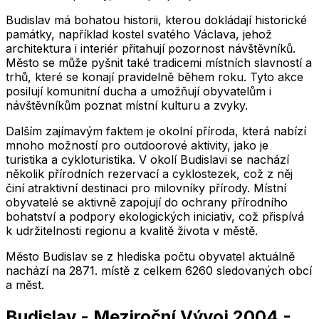
Budislav má bohatou historii, kterou dokládají historické
památky, například kostel svatého Václava, jehož
architektura i interiér přitahují pozornost návštěvníků.
Město se může pyšnit také tradicemi místních slavností a
trhů, které se konají pravidelně během roku. Tyto akce
posilují komunitní ducha a umožňují obyvatelům i
návštěvníkům poznat místní kulturu a zvyky.
Dalším zajímavým faktem je okolní příroda, která nabízí
mnoho možností pro outdoorové aktivity, jako je
turistika a cykloturistika. V okolí Budislavi se nachází
několik přírodních rezervací a cyklostezek, což z něj
činí atraktivní destinaci pro milovníky přírody. Místní
obyvatelé se aktivně zapojují do ochrany přírodního
bohatství a podpory ekologických iniciativ, což přispívá
k udržitelnosti regionu a kvalitě života v městě.
Město
Budislav
se z hlediska počtu obyvatel aktuálně
nachází na
2871
. místě z celkem
6260
sledovaných obcí
a měst.
Budislav
-
Meziroční Vývoj
2004
-