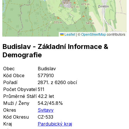
Leaflet
|
©
OpenStreetMap
contributors
Budislav
- Základní Informace
&
Demografie
Obec
Budislav
Kód Obce
577910
Pořadí
2871. z 6260 obcí
Počet Obyvatel
511
Průměrné Stáří
42.2 let
Muži / Ženy
54.2/45.8%
Okres
Svitavy
Kód Okresu
CZ-533
Kraj
Pardubický kraj