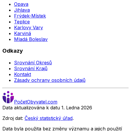
Opava
Jihlava
Frýdek-Místek
Teplice
Karlovy Vary
Karviná
Mladá Boleslav
Odkazy
Srovnání Okresů
Srovnání Krajů
Kontakt
Zásady ochrany osobních údajů
Počet
Obyvatel
.com
Data aktualizována k datu 1. Ledna
2026
Zdroj dat:
Český statistický úřad
.
Data byla použita bez změny významu a jejich použití