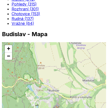
Pohledy
(
315
)
Rozhraní
(
301
)
Chotovice
(
153
)
Rudná
(
137
)
Vrážné
(
64
)
Budislav
- Mapa
+
−