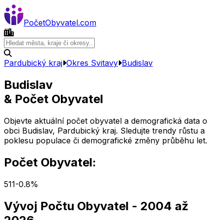
Počet
Obyvatel
.com
Pardubický kraj
Okres
Svitavy
Budislav
Budislav
& Počet Obyvatel
Objevte aktuální počet obyvatel a demografická data o
obci
Budislav
,
Pardubický kraj
. Sledujte trendy růstu a
poklesu populace či demografické změny průběhu let.
Počet Obyvatel:
511
-0.8
%
Vývoj Počtu Obyvatel
- 2004 až