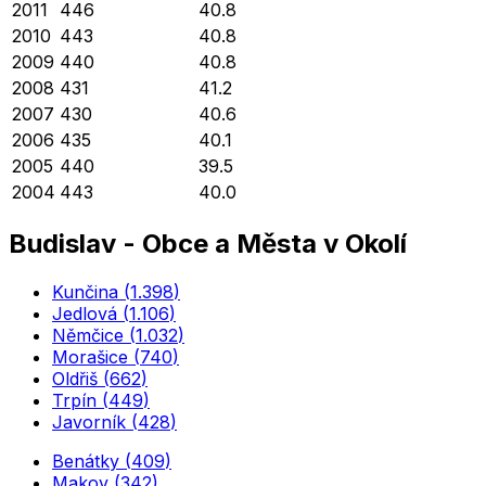
2011
446
40.8
2010
443
40.8
2009
440
40.8
2008
431
41.2
2007
430
40.6
2006
435
40.1
2005
440
39.5
2004
443
40.0
Budislav
-
Obce a Města v Okolí
Kunčina
(
1.398
)
Jedlová
(
1.106
)
Němčice
(
1.032
)
Morašice
(
740
)
Oldřiš
(
662
)
Trpín
(
449
)
Javorník
(
428
)
Benátky
(
409
)
Makov
(
342
)