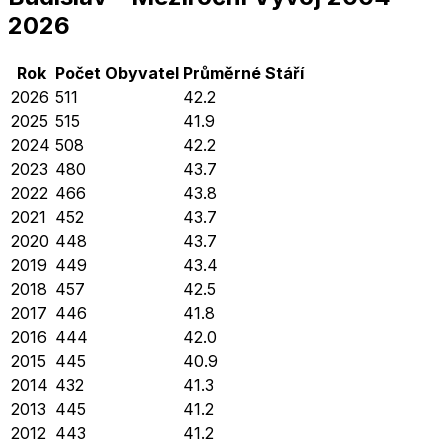
2026
Rok
Počet Obyvatel
Průměrné
Stáří
2026
511
42.2
2025
515
41.9
2024
508
42.2
2023
480
43.7
2022
466
43.8
2021
452
43.7
2020
448
43.7
2019
449
43.4
2018
457
42.5
2017
446
41.8
2016
444
42.0
2015
445
40.9
2014
432
41.3
2013
445
41.2
2012
443
41.2