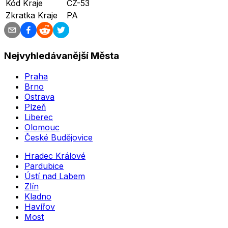
Kód Kraje
CZ-53
Zkratka Kraje
PA
Nejvyhledávanější Města
Praha
Brno
Ostrava
Plzeň
Liberec
Olomouc
České Budějovice
Hradec Králové
Pardubice
Ústí nad Labem
Zlín
Kladno
Havířov
Most