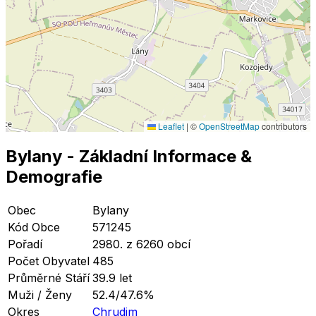
Leaflet
|
©
OpenStreetMap
contributors
Bylany
- Základní Informace
&
Demografie
Obec
Bylany
Kód Obce
571245
Pořadí
2980. z 6260 obcí
Počet Obyvatel
485
Průměrné Stáří
39.9 let
Muži / Ženy
52.4/47.6%
Okres
Chrudim