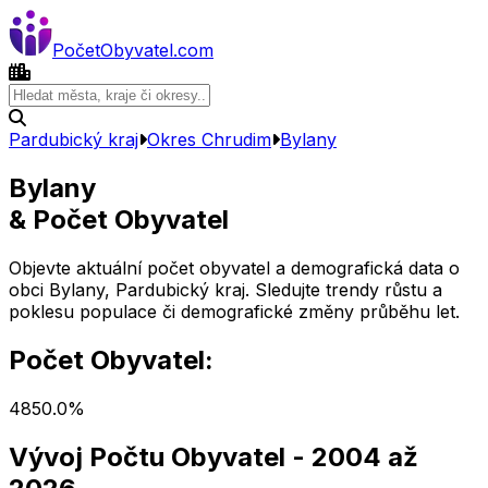
Počet
Obyvatel
.com
Pardubický kraj
Okres
Chrudim
Bylany
Bylany
& Počet Obyvatel
Objevte aktuální počet obyvatel a demografická data o
obci
Bylany
,
Pardubický kraj
. Sledujte trendy růstu a
poklesu populace či demografické změny průběhu let.
Počet Obyvatel:
485
0.0
%
Vývoj Počtu Obyvatel
- 2004 až