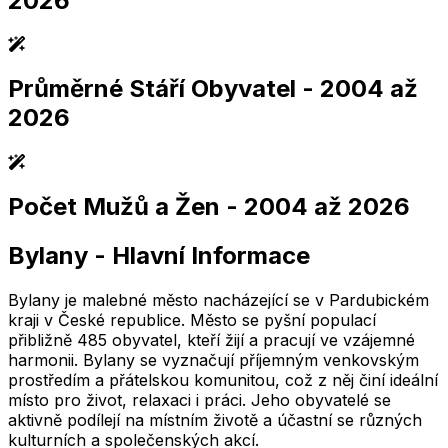
2026
Průměrné Stáří Obyvatel
- 2004 až
2,005
2,010
2,015
2,020
2,025
2,005
2,010
2,015
2,020
2,025
2026
Počet Mužů a Žen
- 2004 až 2026
2,005
2,010
2,015
2,020
2,025
2,005
2,010
2,015
2,020
2,025
Bylany
-
Hlavní Informace
2,005
2,010
2,015
2,020
2,025
2,005
2,010
2,015
2,020
2,025
Bylany je malebné město nacházející se v Pardubickém
kraji v České republice. Město se pyšní populací
přibližně 485 obyvatel, kteří žijí a pracují ve vzájemné
harmonii. Bylany se vyznačují příjemným venkovským
prostředím a přátelskou komunitou, což z něj činí ideální
místo pro život, relaxaci i práci. Jeho obyvatelé se
aktivně podílejí na místním životě a účastní se různých
kulturních a společenských akcí.