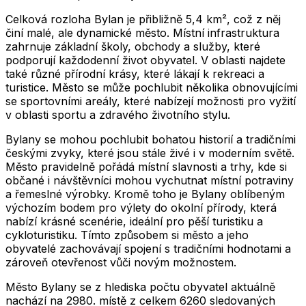
Celková rozloha Bylan je přibližně 5,4 km², což z něj
činí malé, ale dynamické město. Místní infrastruktura
zahrnuje základní školy, obchody a služby, které
podporují každodenní život obyvatel. V oblasti najdete
také různé přírodní krásy, které lákají k rekreaci a
turistice. Město se může pochlubit několika obnovujícími
se sportovními areály, které nabízejí možnosti pro vyžití
v oblasti sportu a zdravého životního stylu.
Bylany se mohou pochlubit bohatou historií a tradičními
českými zvyky, které jsou stále živé i v moderním světě.
Město pravidelně pořádá místní slavnosti a trhy, kde si
občané i návštěvníci mohou vychutnat místní potraviny
a řemeslné výrobky. Kromě toho je Bylany oblíbeným
výchozím bodem pro výlety do okolní přírody, která
nabízí krásné scenérie, ideální pro pěší turistiku a
cykloturistiku. Tímto způsobem si město a jeho
obyvatelé zachovávají spojení s tradičními hodnotami a
zároveň otevřenost vůči novým možnostem.
Město
Bylany
se z hlediska počtu obyvatel aktuálně
nachází na
2980
. místě z celkem
6260
sledovaných