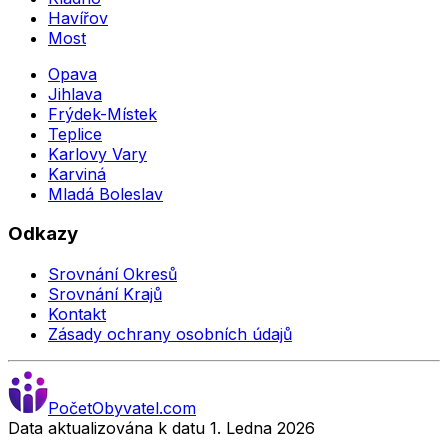
Havířov
Most
Opava
Jihlava
Frýdek-Místek
Teplice
Karlovy Vary
Karviná
Mladá Boleslav
Odkazy
Srovnání Okresů
Srovnání Krajů
Kontakt
Zásady ochrany osobních údajů
Počet
Obyvatel
.com
Data aktualizována k datu 1. Ledna
2026