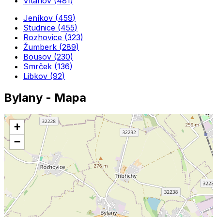
Vítanov
(
481
)
Jeníkov
(
459
)
Studnice
(
455
)
Rozhovice
(
323
)
Žumberk
(
289
)
Bousov
(
230
)
Smrček
(
136
)
Libkov
(
92
)
Bylany
- Mapa
+
−