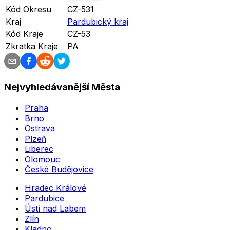
Kód Okresu
CZ-531
Kraj
Pardubický kraj
Kód Kraje
CZ-53
Zkratka Kraje
PA
Nejvyhledávanější Města
Praha
Brno
Ostrava
Plzeň
Liberec
Olomouc
České Budějovice
Hradec Králové
Pardubice
Ústí nad Labem
Zlín
Kladno