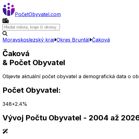
Počet
Obyvatel
.com
Moravskoslezský kraj
Okres
Bruntál
Čaková
Čaková
& Počet Obyvatel
Objevte aktuální počet obyvatel a demografická data o o
Počet Obyvatel:
348
+
2.4
%
Vývoj Počtu Obyvatel
- 2004 až 202