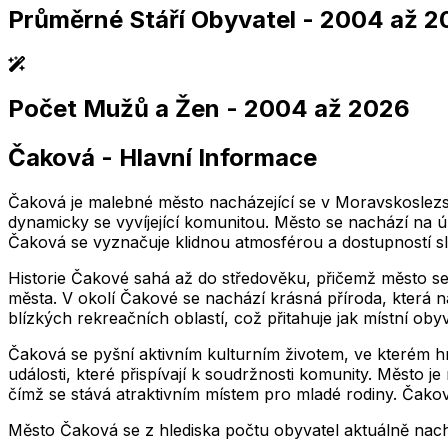
Průměrné Stáří Obyvatel
- 2004 až 2
,004
2,005
2,006
2,007
2,008
2,009
2,010
2,011
2,004
2,005
2,006
2,007
2,008
2,009
2,010
2,01
Počet Mužů a Žen
- 2004 až 2026
,004
2,005
2,006
2,007
2,008
2,009
2,010
2,011
2,004
2,005
2,006
2,007
2,008
2,009
2,010
2,01
Čaková
-
Hlavní Informace
,004
2,005
2,006
2,007
2,008
2,009
2,010
2,011
2,004
2,005
2,006
2,007
2,008
2,009
2,010
2,01
Čaková je malebné město nacházející se v Moravskoslezské
dynamicky se vyvíjející komunitou. Město se nachází na ú
Čaková se vyznačuje klidnou atmosférou a dostupností s
Historie Čakové sahá až do středověku, přičemž město s
města. V okolí Čakové se nachází krásná příroda, která n
blízkých rekreačních oblastí, což přitahuje jak místní obyv
Čaková se pyšní aktivním kulturním životem, ve kterém hraj
události, které přispívají k soudržnosti komunity. Měst
čímž se stává atraktivním místem pro mladé rodiny. Čakov
Město
Čaková
se z hlediska počtu obyvatel aktuálně nac