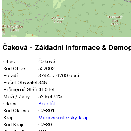
Čaková
- Základní Informace
& Demog
Obec
Čaková
Kód Obce
552003
Pořadí
3744. z 6260 obcí
Počet Obyvatel
348
Průměrné Stáří
41.0 let
Muži / Ženy
52.9/47.1%
Okres
Bruntál
Kód Okresu
CZ-801
Kraj
Moravskoslezský kraj
Kód Kraje
CZ-80