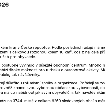
026
2,012
2,013
2,014
2,015
2,016
2,017
2,018
1
2,012
2,013
2,014
2,015
2,016
2,017
2,018
2,012
2,013
2,014
2,015
2,016
2,017
2,018
1
2,012
2,013
2,014
2,015
2,016
2,017
2,018
2,012
2,013
2,014
2,015
2,016
2,017
2,018
1
2,012
2,013
2,014
2,015
2,016
2,017
2,018
m kraji v České republice. Podle posledních údajů má měst
zemí s celkovou rozlohou kolem 10 km², což z něj dělá pří
lužeb pro obyvatele.
e postupně vyvinulo v důležité obchodní centrum. Mnoho 
abízí široké možnosti pro turistiku a outdoorové aktivity.
atele, tak návštěvníky.
í důležitou roli místní spolky a organizace. Pořádají se zde
o je rovněž známo svou výbornou občanskou vybaveností, d
á má co nabídnout jak svým obyvatelům, tak návštěvníkům a
hází na
3744
. místě z celkem
6260
sledovaných obcí a měs