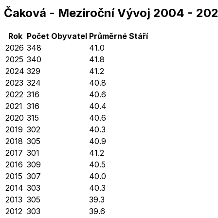
Čaková
-
Meziroční Vývoj
2004
-
20
Rok
Počet Obyvatel
Průměrné
Stáří
2026
348
41.0
2025
340
41.8
2024
329
41.2
2023
324
40.8
2022
316
40.6
2021
316
40.4
2020
315
40.6
2019
302
40.3
2018
305
40.9
2017
301
41.2
2016
309
40.5
2015
307
40.0
2014
303
40.3
2013
305
39.3
2012
303
39.6