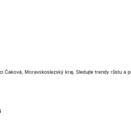
bci
Čaková
,
Moravskoslezský kraj
. Sledujte trendy růstu a
6