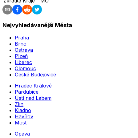
Zkratka Kraje
MO
Nejvyhledávanější Města
Praha
Brno
Ostrava
Plzeň
Liberec
Olomouc
České Budějovice
Hradec Králové
Pardubice
Ústí nad Labem
Zlín
Kladno
Havířov
Most
Opava