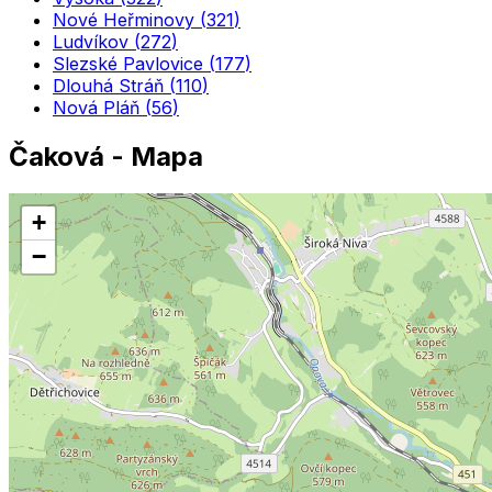
Nové Heřminovy
(
321
)
Ludvíkov
(
272
)
Slezské Pavlovice
(
177
)
Dlouhá Stráň
(
110
)
Nová Pláň
(
56
)
Čaková
- Mapa
+
−