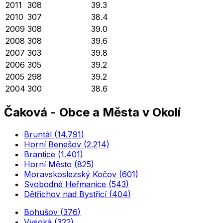
2011
308
39.3
2010
307
38.4
2009
308
39.0
2008
308
39.6
2007
303
39.8
2006
305
39.2
2005
298
39.2
2004
300
38.6
Čaková
-
Obce a Města v Okolí
Bruntál
(
14.791
)
Horní Benešov
(
2.214
)
Brantice
(
1.401
)
Horní Město
(
825
)
Moravskoslezský Kočov
(
601
)
Svobodné Heřmanice
(
543
)
Dětřichov nad Bystřicí
(
404
)
Bohušov
(
376
)
Vysoká
(
322
)