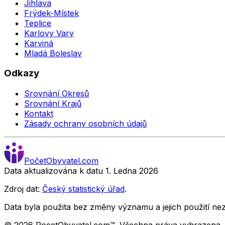
Jihlava
Frýdek-Místek
Teplice
Karlovy Vary
Karviná
Mladá Boleslav
Odkazy
Srovnání Okresů
Srovnání Krajů
Kontakt
Zásady ochrany osobních údajů
Počet
Obyvatel
.com
Data aktualizována k datu 1. Ledna
2026
Zdroj dat:
Český statistický úřad
.
Data byla použita bez změny významu a jejich použití 