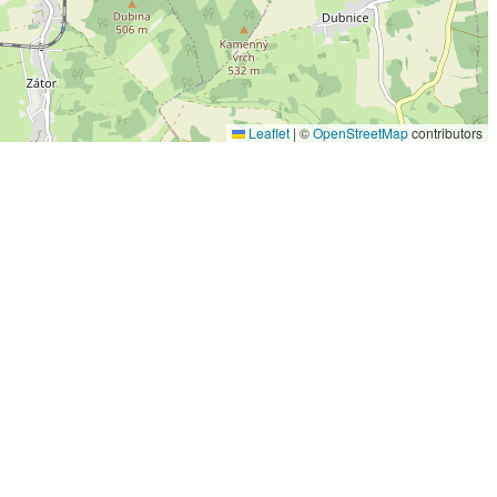
Leaflet
|
©
OpenStreetMap
contributors