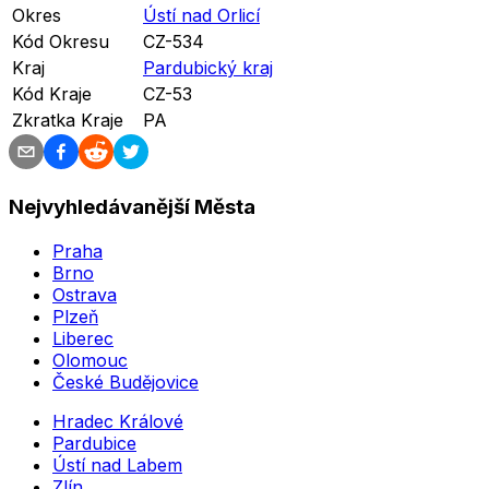
Okres
Ústí nad Orlicí
Kód Okresu
CZ-534
Kraj
Pardubický kraj
Kód Kraje
CZ-53
Zkratka Kraje
PA
Nejvyhledávanější Města
Praha
Brno
Ostrava
Plzeň
Liberec
Olomouc
České Budějovice
Hradec Králové
Pardubice
Ústí nad Labem
Zlín