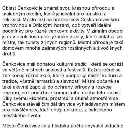
Oblast Čenkovic je známá svou krásnou přírodou a
malebným okolím, které je ideální pro turistiku a
rekreaci. Město leží na hranici mezi Českomoravskou
vrchovinou a Orlickými horami, což vytváří ideální
podmínky pro různé venkovní aktivity. V zimním období
jsou v okolí dostupné lyžařské areály, které přitahují jak
místní, tak turisty z jiných regionů. Místní příroda je také
domovem mnoha zajímavých rostlinných a živočišných
druhů.
Čenkovice mají bohatou kulturní tradici, která se odráží
ve většině místních událostí a festivalů. Každoročně se
zde konají různé akce, které podporují místní kulturu a
tradice, včetně jarmarků a slavností. Místní občané se
také aktivně zapojují do ochrany přírody a rozvoje
regionu, což podtrhuje komunitního ducha této oblasti.
Díky svému klidnému prostředí a útulné atmosféře se
Čenkovice stávají čím dál tím více vyhledávaným místem
pro návštěvníky, kteří chtějí uniknout z hektického
městského života.
Město
Čenkovice
se z hlediska počtu obyvatel aktuálně