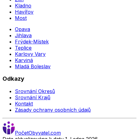
Kladno
Havířov
Most
Opava
Jihlava
Frýdek-Místek
Teplice
Karlovy Vary
Karviná
Mladá Boleslav
Odkazy
Srovnání Okresů
Srovnání Krajů
Kontakt
Zásady ochrany osobních údajů
Počet
Obyvatel
.com