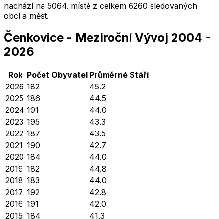
nachází na
5064
. místě z celkem
6260
sledovaných
obcí a měst.
Čenkovice
-
Meziroční Vývoj
2004
-
2026
Rok
Počet Obyvatel
Průměrné
Stáří
2026
182
45.2
2025
186
44.5
2024
191
44.0
2023
195
43.3
2022
187
43.5
2021
190
42.7
2020
184
44.0
2019
182
44.8
2018
183
44.0
2017
192
42.8
2016
191
42.0
2015
184
41.3