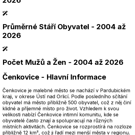
2026
Průměrné Stáří Obyvatel
- 2004 až
2,005
2,010
2,015
2,020
2,025
2,005
2,010
2,015
2,020
2,025
2026
Počet Mužů a Žen
- 2004 až 2026
2,005
2,010
2,015
2,020
2,025
2,005
2,010
2,015
2,020
2,025
Čenkovice
-
Hlavní Informace
2,005
2,010
2,015
2,020
2,025
2,005
2,010
2,015
2,020
2,025
Čenkovice je malebné město se nachází v Pardubickém
kraji, v okrese Ústí nad Orlicí. Podle posledního sčítání
obyvatel má město přibližně 500 obyvatel, což z něj činí
klidné a příjemné místo pro život. Vzhledem k svou
velikosti nabízí Čenkovice intimní komunitu, kde se
obyvatelé často znají a spolupracují na různých
místních aktivitách. Čenkovice se rozprostírá na rozloze
přibližně 12 km², což ji řadí mezi menší města v regionu.