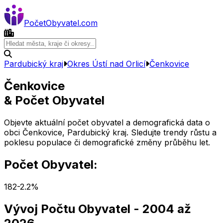
Počet
Obyvatel
.com
Pardubický kraj
Okres
Ústí nad Orlicí
Čenkovice
Čenkovice
& Počet Obyvatel
Objevte aktuální počet obyvatel a demografická data o
obci
Čenkovice
,
Pardubický kraj
. Sledujte trendy růstu a
poklesu populace či demografické změny průběhu let.
Počet Obyvatel:
182
-2.2
%
Vývoj Počtu Obyvatel
- 2004 až