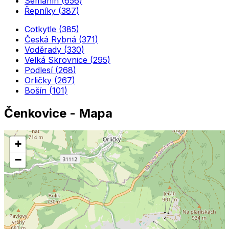
Semanín
(
656
)
Řepníky
(
387
)
Cotkytle
(
385
)
Česká Rybná
(
371
)
Voděrady
(
330
)
Velká Skrovnice
(
295
)
Podlesí
(
268
)
Orličky
(
267
)
Bošín
(
101
)
Čenkovice
- Mapa
+
−