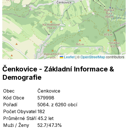
Leaflet
|
©
OpenStreetMap
contributors
Čenkovice
- Základní Informace
&
Demografie
Obec
Čenkovice
Kód Obce
579998
Pořadí
5064. z 6260 obcí
Počet Obyvatel
182
Průměrné Stáří
45.2 let
Muži / Ženy
52.7/47.3%