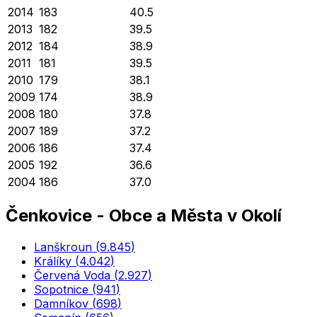
2014
183
40.5
2013
182
39.5
2012
184
38.9
2011
181
39.5
2010
179
38.1
2009
174
38.9
2008
180
37.8
2007
189
37.2
2006
186
37.4
2005
192
36.6
2004
186
37.0
Čenkovice
-
Obce a Města v Okolí
Lanškroun
(
9.845
)
Králíky
(
4.042
)
Červená Voda
(
2.927
)
Sopotnice
(
941
)
Damníkov
(
698
)