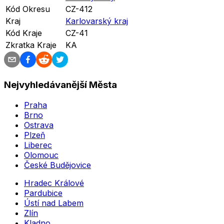
Kód Okresu
CZ-412
Kraj
Karlovarský kraj
Kód Kraje
CZ-41
Zkratka Kraje
KA
Nejvyhledávanější Města
Praha
Brno
Ostrava
Plzeň
Liberec
Olomouc
České Budějovice
Hradec Králové
Pardubice
Ústí nad Labem
Zlín
Kladno