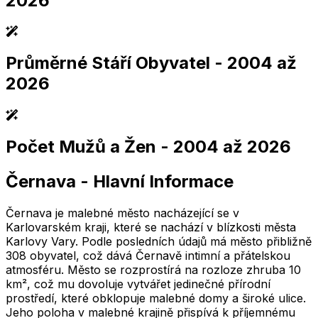
2026
Průměrné Stáří Obyvatel
- 2004 až
2,005
2,010
2,015
2,020
2,025
2,005
2,010
2,015
2,020
2,025
2026
Počet Mužů a Žen
- 2004 až 2026
2,005
2,010
2,015
2,020
2,025
2,005
2,010
2,015
2,020
2,025
Černava
-
Hlavní Informace
2,005
2,010
2,015
2,020
2,025
2,005
2,010
2,015
2,020
2,025
Černava je malebné město nacházející se v
Karlovarském kraji, které se nachází v blízkosti města
Karlovy Vary. Podle posledních údajů má město přibližně
308 obyvatel, což dává Černavě intimní a přátelskou
atmosféru. Město se rozprostírá na rozloze zhruba 10
km², což mu dovoluje vytvářet jedinečné přírodní
prostředí, které obklopuje malebné domy a široké ulice.
Jeho poloha v malebné krajině přispívá k příjemnému