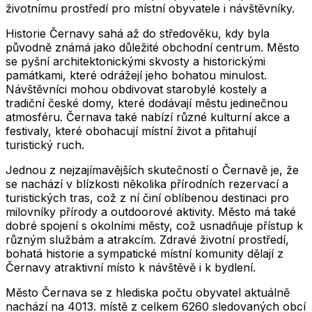
životnímu prostředí pro místní obyvatele i návštěvníky.
Historie Černavy sahá až do středověku, kdy byla
původně známá jako důležité obchodní centrum. Město
se pyšní architektonickými skvosty a historickými
památkami, které odrážejí jeho bohatou minulost.
Návštěvníci mohou obdivovat starobylé kostely a
tradiční české domy, které dodávají městu jedinečnou
atmosféru. Černava také nabízí různé kulturní akce a
festivaly, které obohacují místní život a přitahují
turistický ruch.
Jednou z nejzajímavějších skutečností o Černavě je, že
se nachází v blízkosti několika přírodních rezervací a
turistických tras, což z ní činí oblíbenou destinaci pro
milovníky přírody a outdoorové aktivity. Město má také
dobré spojení s okolními městy, což usnadňuje přístup k
různým službám a atrakcím. Zdravé životní prostředí,
bohatá historie a sympatické místní komunity dělají z
Černavy atraktivní místo k návštěvě i k bydlení.
Město
Černava
se z hlediska počtu obyvatel aktuálně
nachází na
4013
. místě z celkem
6260
sledovaných obcí