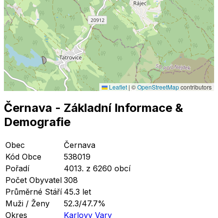
Leaflet
|
©
OpenStreetMap
contributors
Černava
- Základní Informace
&
Demografie
Obec
Černava
Kód Obce
538019
Pořadí
4013. z 6260 obcí
Počet Obyvatel
308
Průměrné Stáří
45.3 let
Muži / Ženy
52.3/47.7%
Okres
Karlovy Vary