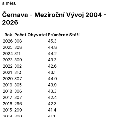
a měst.
Černava
-
Meziroční Vývoj
2004
-
2026
Rok
Počet Obyvatel
Průměrné
Stáří
2026
308
45.3
2025
308
44.8
2024
311
44.2
2023
309
43.3
2022
302
42.6
2021
310
43.1
2020
307
44.0
2019
305
43.9
2018
306
43.3
2017
307
42.4
2016
296
42.3
2015
299
41.4
2014
300
41.1