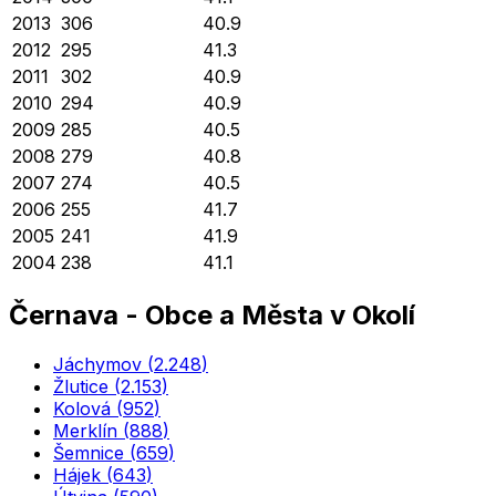
2013
306
40.9
2012
295
41.3
2011
302
40.9
2010
294
40.9
2009
285
40.5
2008
279
40.8
2007
274
40.5
2006
255
41.7
2005
241
41.9
2004
238
41.1
Černava
-
Obce a Města v Okolí
Jáchymov
(
2.248
)
Žlutice
(
2.153
)
Kolová
(
952
)
Merklín
(
888
)
Šemnice
(
659
)
Hájek
(
643
)