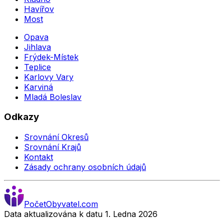
Havířov
Most
Opava
Jihlava
Frýdek-Místek
Teplice
Karlovy Vary
Karviná
Mladá Boleslav
Odkazy
Srovnání Okresů
Srovnání Krajů
Kontakt
Zásady ochrany osobních údajů
Počet
Obyvatel
.com
Data aktualizována k datu 1. Ledna
2026