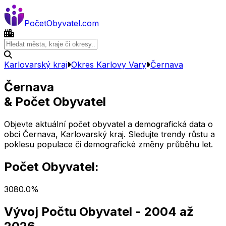
Počet
Obyvatel
.com
Karlovarský kraj
Okres
Karlovy Vary
Černava
Černava
& Počet Obyvatel
Objevte aktuální počet obyvatel a demografická data o
obci
Černava
,
Karlovarský kraj
. Sledujte trendy růstu a
poklesu populace či demografické změny průběhu let.
Počet Obyvatel:
308
0.0
%
Vývoj Počtu Obyvatel
- 2004 až