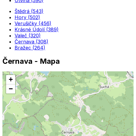
Útvina
(
590
)
Štědrá
(
543
)
Hory
(
502
)
Verušičky
(
456
)
Krásné Údolí
(
389
)
Valeč
(
320
)
Černava
(
308
)
Bražec
(
264
)
Černava
- Mapa
+
−