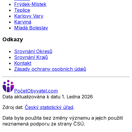
Frýdek-Místek
Teplice
Karlovy Vary
Karviná
Mladá Boleslav
Odkazy
Srovnání Okresů
Srovnání Krajů
Kontakt
Zásady ochrany osobních údajů
Počet
Obyvatel
.com
Data aktualizována k datu 1. Ledna
2026
Zdroj dat:
Český statistický úřad
.
Data byla použita bez změny významu a jejich použití
neznamená podporu ze strany ČSÚ.