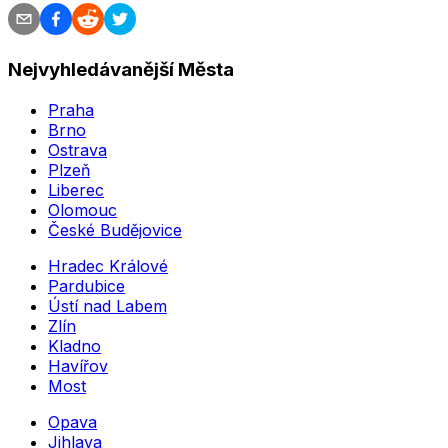
Nejvyhledávanější Města
Praha
Brno
Ostrava
Plzeň
Liberec
Olomouc
České Budějovice
Hradec Králové
Pardubice
Ústí nad Labem
Zlín
Kladno
Havířov
Most
Opava
Jihlava