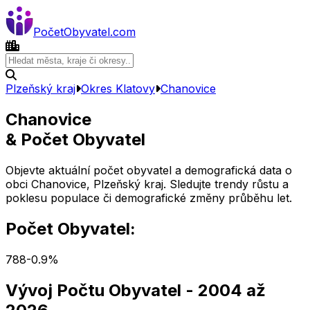
Počet
Obyvatel
.com
Plzeňský kraj
Okres
Klatovy
Chanovice
Chanovice
& Počet Obyvatel
Objevte aktuální počet obyvatel a demografická data o
obci
Chanovice
,
Plzeňský kraj
. Sledujte trendy růstu a
poklesu populace či demografické změny průběhu let.
Počet Obyvatel:
788
-0.9
%
Vývoj Počtu Obyvatel
- 2004 až