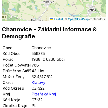
Leaflet
|
©
OpenStreetMap
contributors
Chanovice
- Základní Informace
&
Demografie
Obec
Chanovice
Kód Obce
556335
Pořadí
1968. z 6260 obcí
Počet Obyvatel
788
Průměrné Stáří
43.1 let
Muži / Ženy
52.4/47.6%
Okres
Klatovy
Kód Okresu
CZ-322
Kraj
Plzeňský kraj
Kód Kraje
CZ-32
Zkratka Kraje
PL