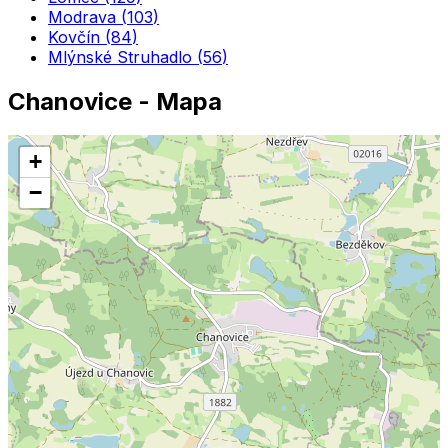
Modrava
(
103
)
Kovčín
(
84
)
Mlýnské Struhadlo
(
56
)
Chanovice
- Mapa
+
−