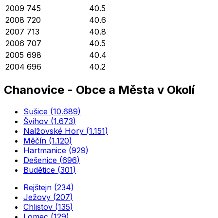
2009
745
40.5
2008
720
40.6
2007
713
40.8
2006
707
40.5
2005
698
40.4
2004
696
40.2
Chanovice
-
Obce a Města v Okolí
Sušice
(
10.689
)
Švihov
(
1.673
)
Nalžovské Hory
(
1.151
)
Měčín
(
1.120
)
Hartmanice
(
929
)
Dešenice
(
696
)
Budětice
(
301
)
Rejštejn
(
234
)
Ježovy
(
207
)
Chlistov
(
135
)
Lomec
(
129
)