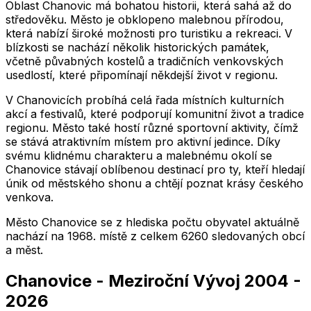
Oblast Chanovic má bohatou historii, která sahá až do
středověku. Město je obklopeno malebnou přírodou,
která nabízí široké možnosti pro turistiku a rekreaci. V
blízkosti se nachází několik historických památek,
včetně půvabných kostelů a tradičních venkovských
usedlostí, které připomínají někdejší život v regionu.
V Chanovicích probíhá celá řada místních kulturních
akcí a festivalů, které podporují komunitní život a tradice
regionu. Město také hostí různé sportovní aktivity, čímž
se stává atraktivním místem pro aktivní jedince. Díky
svému klidnému charakteru a malebnému okolí se
Chanovice stávají oblíbenou destinací pro ty, kteří hledají
únik od městského shonu a chtějí poznat krásy českého
venkova.
Město
Chanovice
se z hlediska počtu obyvatel aktuálně
nachází na
1968
. místě z celkem
6260
sledovaných obcí
a měst.
Chanovice
-
Meziroční Vývoj
2004
-
2026