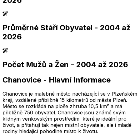
2026
Průměrné Stáří Obyvatel
- 2004 až
2,005
2,010
2,015
2,020
2,025
2,005
2,010
2,015
2,020
2,025
2026
Počet Mužů a Žen
- 2004 až 2026
2,005
2,010
2,015
2,020
2,025
2,005
2,010
2,015
2,020
2,025
Chanovice
-
Hlavní Informace
2,005
2,010
2,015
2,020
2,025
2,005
2,010
2,015
2,020
2,025
Chanovice je malebné město nacházející se v Plzeňském
kraji, vzdálené přibližně 15 kilometrů od města Plzeň.
Město se rozkládá na ploše zhruba 10,5 km² a má
přibližně 750 obyvatel. Chanovice jsou známé svým
klidným venkovským prostředím, které je ideální pro
život, a přitahují tak nejen místní obyvatele, ale i mladé
rodiny hledající pohodlné místo k životu.