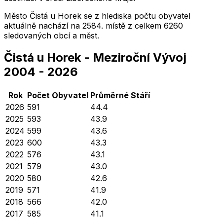
Město
Čistá u Horek
se z hlediska počtu obyvatel
aktuálně nachází na
2584
. místě z celkem
6260
sledovaných obcí a měst.
Čistá u Horek
-
Meziroční Vývoj
2004
-
2026
Rok
Počet Obyvatel
Průměrné
Stáří
2026
591
44.4
2025
593
43.9
2024
599
43.6
2023
600
43.3
2022
576
43.1
2021
579
43.0
2020
580
42.6
2019
571
41.9
2018
566
42.0
2017
585
41.1