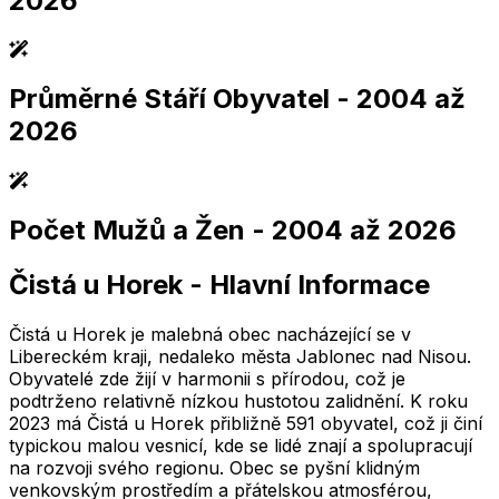
2026
Průměrné Stáří Obyvatel
- 2004 až
2,005
2,010
2,015
2,020
2,025
2,005
2,010
2,015
2,020
2,025
2026
Počet Mužů a Žen
- 2004 až 2026
2,005
2,010
2,015
2,020
2,025
2,005
2,010
2,015
2,020
2,025
Čistá u Horek
-
Hlavní Informace
2,005
2,010
2,015
2,020
2,025
2,005
2,010
2,015
2,020
2,025
Čistá u Horek je malebná obec nacházející se v
Libereckém kraji, nedaleko města Jablonec nad Nisou.
Obyvatelé zde žijí v harmonii s přírodou, což je
podtrženo relativně nízkou hustotou zalidnění. K roku
2023 má Čistá u Horek přibližně 591 obyvatel, což ji činí
typickou malou vesnicí, kde se lidé znají a spolupracují
na rozvoji svého regionu. Obec se pyšní klidným
venkovským prostředím a přátelskou atmosférou,