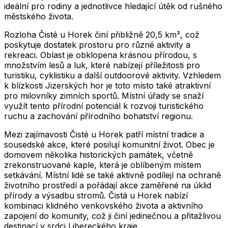
ideální pro rodiny a jednotlivce hledající útěk od rušného
městského života.
Rozloha Čisté u Horek činí přibližně 20,5 km², což
poskytuje dostatek prostoru pro různé aktivity a
rekreaci. Oblast je obklopena krásnou přírodou, s
množstvím lesů a luk, které nabízejí příležitosti pro
turistiku, cyklistiku a další outdoorové aktivity. Vzhledem
k blízkosti Jizerských hor je toto místo také atraktivní
pro milovníky zimních sportů. Místní úřady se snaží
využít tento přírodní potenciál k rozvoji turistického
ruchu a zachování přírodního bohatství regionu.
Mezi zajímavosti Čisté u Horek patří místní tradice a
sousedské akce, které posilují komunitní život. Obec je
domovem několika historických památek, včetně
zrekonstruované kaple, která je oblíbeným místem
setkávání. Místní lidé se také aktivně podílejí na ochraně
životního prostředí a pořádají akce zaměřené na úklid
přírody a výsadbu stromů. Čistá u Horek nabízí
kombinaci klidného venkovského života a aktivního
zapojení do komunity, což ji činí jedinečnou a přitažlivou
destinací v srdci Libereckého kraje.