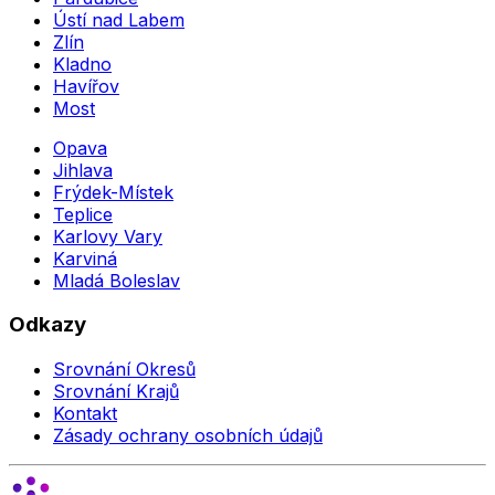
Ústí nad Labem
Zlín
Kladno
Havířov
Most
Opava
Jihlava
Frýdek-Místek
Teplice
Karlovy Vary
Karviná
Mladá Boleslav
Odkazy
Srovnání Okresů
Srovnání Krajů
Kontakt
Zásady ochrany osobních údajů