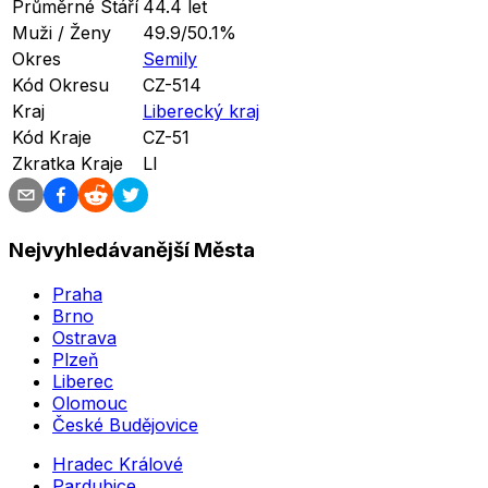
Průměrné Stáří
44.4 let
Muži / Ženy
49.9/50.1%
Okres
Semily
Kód Okresu
CZ-514
Kraj
Liberecký kraj
Kód Kraje
CZ-51
Zkratka Kraje
LI
Nejvyhledávanější Města
Praha
Brno
Ostrava
Plzeň
Liberec
Olomouc
České Budějovice
Hradec Králové
Pardubice