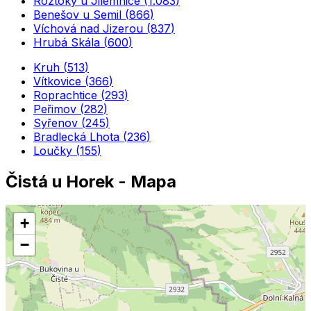
Roztoky u Jilemnice
(
1.083
)
Benešov u Semil
(
866
)
Víchová nad Jizerou
(
837
)
Hrubá Skála
(
600
)
Kruh
(
513
)
Vítkovice
(
366
)
Roprachtice
(
293
)
Peřimov
(
282
)
Syřenov
(
245
)
Bradlecká Lhota
(
236
)
Loučky
(
155
)
Čistá u Horek
- Mapa
+
−