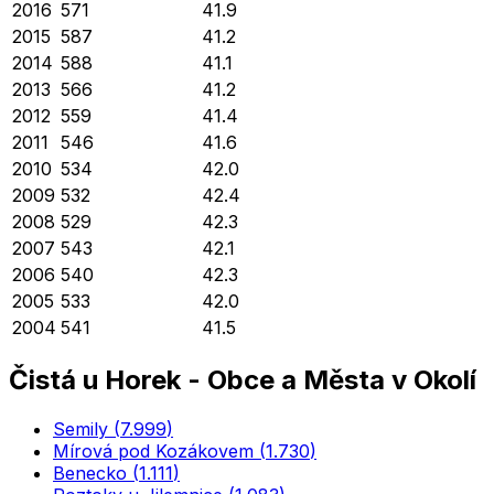
2016
571
41.9
2015
587
41.2
2014
588
41.1
2013
566
41.2
2012
559
41.4
2011
546
41.6
2010
534
42.0
2009
532
42.4
2008
529
42.3
2007
543
42.1
2006
540
42.3
2005
533
42.0
2004
541
41.5
Čistá u Horek
-
Obce a Města v Okolí
Semily
(
7.999
)
Mírová pod Kozákovem
(
1.730
)
Benecko
(
1.111
)