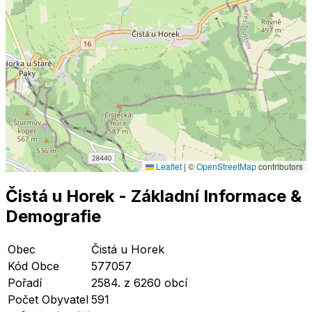
Leaflet
|
©
OpenStreetMap
contributors
Čistá u Horek
- Základní Informace
&
Demografie
Obec
Čistá u Horek
Kód Obce
577057
Pořadí
2584. z 6260 obcí
Počet Obyvatel
591