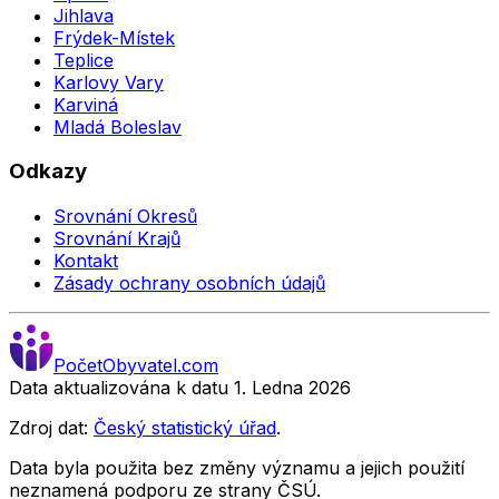
Jihlava
Frýdek-Místek
Teplice
Karlovy Vary
Karviná
Mladá Boleslav
Odkazy
Srovnání Okresů
Srovnání Krajů
Kontakt
Zásady ochrany osobních údajů
Počet
Obyvatel
.com
Data aktualizována k datu 1. Ledna
2026
Zdroj dat:
Český statistický úřad
.
Data byla použita bez změny významu a jejich použití
neznamená podporu ze strany ČSÚ.