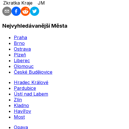
Zkratka Kraje
JM
Nejvyhledávanější Města
Praha
Brno
Ostrava
Plzeň
Liberec
Olomouc
České Budějovice
Hradec Králové
Pardubice
Ústí nad Labem
Zlín
Kladno
Havířov
Most
Opava