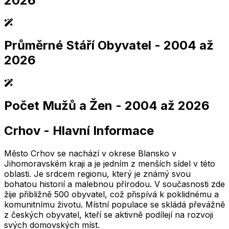
2026
Průměrné Stáří Obyvatel
- 2004 až
2,005
2,010
2,015
2,020
2,025
2,005
2,010
2,015
2,020
2,025
2026
Počet Mužů a Žen
- 2004 až 2026
2,005
2,010
2,015
2,020
2,025
2,005
2,010
2,015
2,020
2,025
Crhov
-
Hlavní Informace
2,005
2,010
2,015
2,020
2,025
2,005
2,010
2,015
2,020
2,025
Město Crhov se nachází v okrese Blansko v
Jihomoravském kraji a je jedním z menších sídel v této
oblasti. Je srdcem regionu, který je známý svou
bohatou historií a malebnou přírodou. V současnosti zde
žije přibližně 500 obyvatel, což přispívá k poklidnému a
komunitnímu životu. Místní populace se skládá převážně
z českých obyvatel, kteří se aktivně podílejí na rozvoji
svých domovských míst.