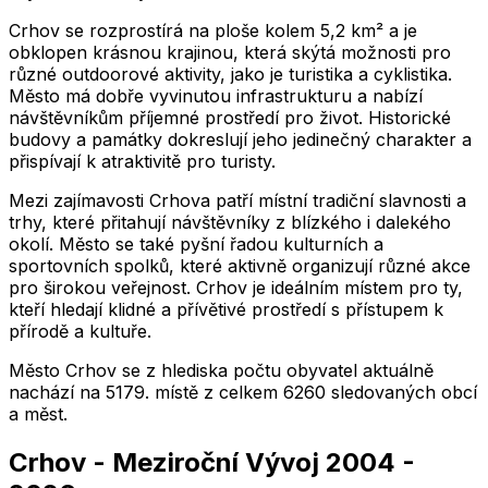
Crhov se rozprostírá na ploše kolem 5,2 km² a je
obklopen krásnou krajinou, která skýtá možnosti pro
různé outdoorové aktivity, jako je turistika a cyklistika.
Město má dobře vyvinutou infrastrukturu a nabízí
návštěvníkům příjemné prostředí pro život. Historické
budovy a památky dokreslují jeho jedinečný charakter a
přispívají k atraktivitě pro turisty.
Mezi zajímavosti Crhova patří místní tradiční slavnosti a
trhy, které přitahují návštěvníky z blízkého i dalekého
okolí. Město se také pyšní řadou kulturních a
sportovních spolků, které aktivně organizují různé akce
pro širokou veřejnost. Crhov je ideálním místem pro ty,
kteří hledají klidné a přívětivé prostředí s přístupem k
přírodě a kultuře.
Město
Crhov
se z hlediska počtu obyvatel aktuálně
nachází na
5179
. místě z celkem
6260
sledovaných obcí
a měst.
Crhov
-
Meziroční Vývoj
2004
-