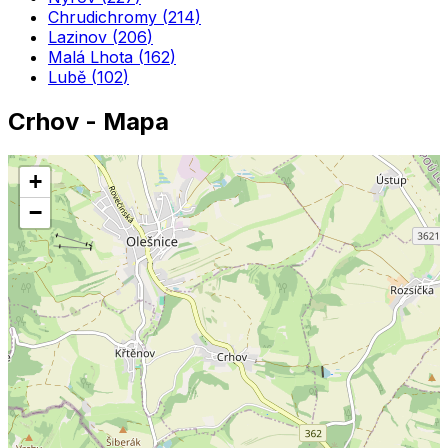
Chrudichromy
(
214
)
Lazinov
(
206
)
Malá Lhota
(
162
)
Lubě
(
102
)
Crhov
- Mapa
+
−