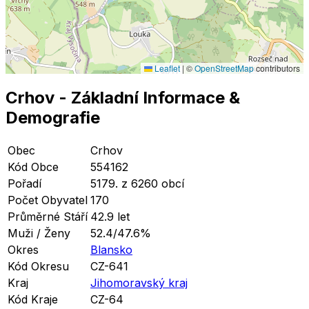
Leaflet
|
©
OpenStreetMap
contributors
Crhov
- Základní Informace
&
Demografie
Obec
Crhov
Kód Obce
554162
Pořadí
5179. z 6260 obcí
Počet Obyvatel
170
Průměrné Stáří
42.9 let
Muži / Ženy
52.4/47.6%
Okres
Blansko
Kód Okresu
CZ-641
Kraj
Jihomoravský kraj
Kód Kraje
CZ-64