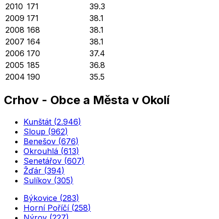
2010
171
39.3
2009
171
38.1
2008
168
38.1
2007
164
38.1
2006
170
37.4
2005
185
36.8
2004
190
35.5
Crhov
-
Obce a Města v Okolí
Kunštát
(
2.946
)
Sloup
(
962
)
Benešov
(
676
)
Okrouhlá
(
613
)
Senetářov
(
607
)
Žďár
(
394
)
Sulíkov
(
305
)
Býkovice
(
283
)
Horní Poříčí
(
258
)
Nýrov
(
227
)