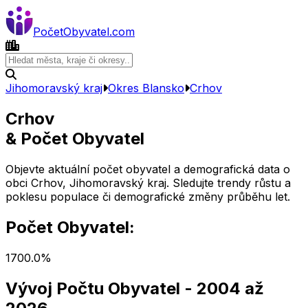
Počet
Obyvatel
.com
Jihomoravský kraj
Okres
Blansko
Crhov
Crhov
& Počet Obyvatel
Objevte aktuální počet obyvatel a demografická data o
obci
Crhov
,
Jihomoravský kraj
. Sledujte trendy růstu a
poklesu populace či demografické změny průběhu let.
Počet Obyvatel:
170
0.0
%
Vývoj Počtu Obyvatel
- 2004 až