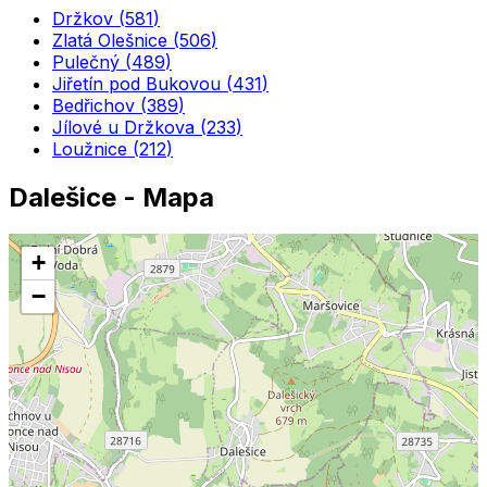
Držkov
(
581
)
Zlatá Olešnice
(
506
)
Pulečný
(
489
)
Jiřetín pod Bukovou
(
431
)
Bedřichov
(
389
)
Jílové u Držkova
(
233
)
Loužnice
(
212
)
Dalešice
- Mapa
+
−