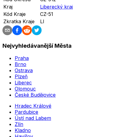
Kraj
Liberecký kraj
Kód Kraje
CZ-51
Zkratka Kraje
LI
Nejvyhledávanější Města
Praha
Brno
Ostrava
Plzeň
Liberec
Olomouc
České Budějovice
Hradec Králové
Pardubice
Ústí nad Labem
Zlín
Kladno
Havířov