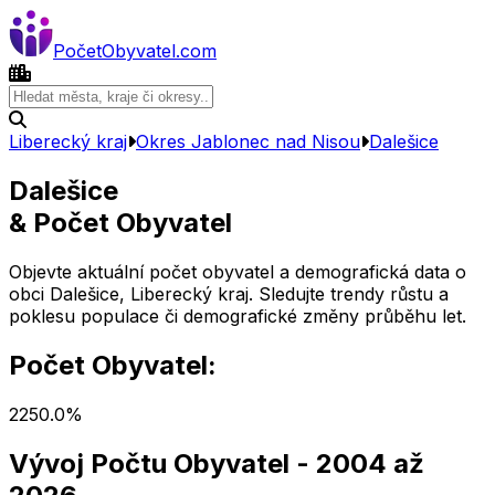
Počet
Obyvatel
.com
Liberecký kraj
Okres
Jablonec nad Nisou
Dalešice
Dalešice
& Počet Obyvatel
Objevte aktuální počet obyvatel a demografická data o
obci
Dalešice
,
Liberecký kraj
. Sledujte trendy růstu a
poklesu populace či demografické změny průběhu let.
Počet Obyvatel:
225
0.0
%
Vývoj Počtu Obyvatel
- 2004 až