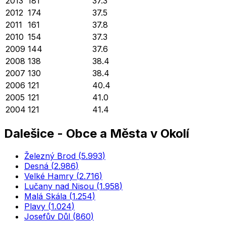
2013
181
37.3
2012
174
37.5
2011
161
37.8
2010
154
37.3
2009
144
37.6
2008
138
38.4
2007
130
38.4
2006
121
40.4
2005
121
41.0
2004
121
41.4
Dalešice
-
Obce a Města v Okolí
Železný Brod
(
5.993
)
Desná
(
2.986
)
Velké Hamry
(
2.716
)
Lučany nad Nisou
(
1.958
)
Malá Skála
(
1.254
)
Plavy
(
1.024
)
Josefův Důl
(
860
)