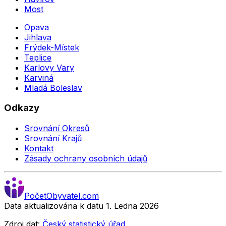
Most
Opava
Jihlava
Frýdek-Místek
Teplice
Karlovy Vary
Karviná
Mladá Boleslav
Odkazy
Srovnání Okresů
Srovnání Krajů
Kontakt
Zásady ochrany osobních údajů
Počet
Obyvatel
.com
Data aktualizována k datu 1. Ledna
2026
Zdroj dat:
Český statistický úřad
.