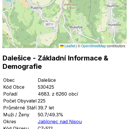
Leaflet
|
©
OpenStreetMap
contributors
Dalešice
- Základní Informace
&
Demografie
Obec
Dalešice
Kód Obce
530425
Pořadí
4683. z 6260 obcí
Počet Obyvatel
225
Průměrné Stáří
39.7 let
Muži / Ženy
50.7/49.3%
Okres
Jablonec nad Nisou
Kód Okresu
CZ-512