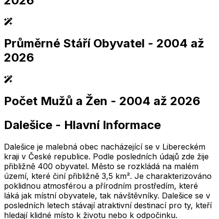
2026
Průměrné Stáří Obyvatel
- 2004 až
2,005
2,010
2,015
2,020
2,025
2,005
2,010
2,015
2,020
2,025
2026
Počet Mužů a Žen
- 2004 až 2026
2,005
2,010
2,015
2,020
2,025
2,005
2,010
2,015
2,020
2,025
Dalešice
-
Hlavní Informace
2,005
2,010
2,015
2,020
2,025
2,005
2,010
2,015
2,020
2,025
Dalešice je malebná obec nacházející se v Libereckém
kraji v České republice. Podle posledních údajů zde žije
přibližně 400 obyvatel. Město se rozkládá na malém
území, které činí přibližně 3,5 km². Je charakterizováno
poklidnou atmosférou a přírodním prostředím, které
láká jak místní obyvatele, tak návštěvníky. Dalešice se v
posledních letech stávají atraktivní destinací pro ty, kteří
hledají klidné místo k životu nebo k odpočinku.