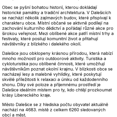
Obec se pyšní bohatou historií, kterou dokládají
historické památky a tradiční architektura. V Dalešicích
se nachází několik zajímavých budov, které přispívají k
charakteru obce. Místní občané se aktivně podílejí na
zachování kulturního dědictví a pořádají různé akce pro
širokou veřejnost. Mezi oblíbené akce patří místní trhy a
festivaly, které posilují komunitní život a přitahují
návštěvníky z blízkého i dalekého okolí.
Dalešice jsou obklopeny krásnou přírodou, která nabízí
mnoho možností pro outdoorové aktivity. Turistika a
cykloturistika jsou oblíbené činnosti, které umožňují
návštěvníkům poznat okolní krajinu. V blízkosti obce se
nacházejí lesy a malebné vyhlídky, které poskytují
skvělé příležitosti k relaxaci a úniku od každodenního
shonu. Díky své poloze a příjemnému prostředí je
Dalešice ideálním místem pro ty, kdo chtějí prozkoumat
krásy Libereckého kraje.
Město
Dalešice
se z hlediska počtu obyvatel aktuálně
nachází na
4683
. místě z celkem
6260
sledovaných
obcí a měst.