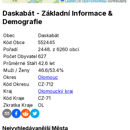
Leaflet
|
©
OpenStreetMap
contributors
Daskabát
- Základní Informace
&
Demografie
Obec
Daskabát
Kód Obce
552445
Pořadí
2448. z 6260 obcí
Počet Obyvatel
627
Průměrné Stáří
42.6 let
Muži / Ženy
46.6/53.4%
Okres
Olomouc
Kód Okresu
CZ-712
Kraj
Olomoucký kraj
Kód Kraje
CZ-71
Zkratka Kraje
OL
Nejvyhledávanější Města