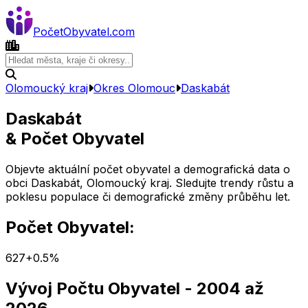
Počet
Obyvatel
.com
Olomoucký kraj
Okres
Olomouc
Daskabát
Daskabát
& Počet Obyvatel
Objevte aktuální počet obyvatel a demografická data o
obci
Daskabát
,
Olomoucký kraj
. Sledujte trendy růstu a
poklesu populace či demografické změny průběhu let.
Počet Obyvatel:
627
+
0.5
%
Vývoj Počtu Obyvatel
- 2004 až