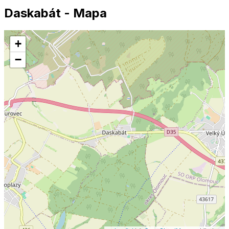
Daskabát
- Mapa
+
−