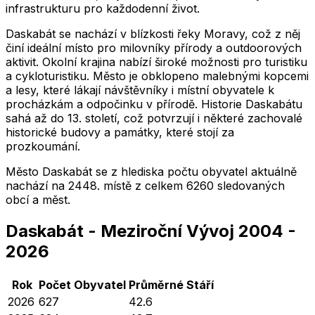
infrastrukturu pro každodenní život.
Daskabát se nachází v blízkosti řeky Moravy, což z něj
činí ideální místo pro milovníky přírody a outdoorových
aktivit. Okolní krajina nabízí široké možnosti pro turistiku
a cykloturistiku. Město je obklopeno malebnými kopcemi
a lesy, které lákají návštěvníky i místní obyvatele k
procházkám a odpočinku v přírodě. Historie Daskabátu
sahá až do 13. století, což potvrzují i některé zachovalé
historické budovy a památky, které stojí za
prozkoumání.
Město
Daskabát
se z hlediska počtu obyvatel aktuálně
nachází na
2448
. místě z celkem
6260
sledovaných
obcí a měst.
Daskabát
-
Meziroční Vývoj
2004
-
2026
Rok
Počet Obyvatel
Průměrné
Stáří
2026
627
42.6