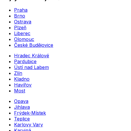
Praha
Brno
Ostrava
Plzeň
Liberec
Olomouc
České Budějovice
Hradec Králové
Pardubice
Ústí nad Labem
Zlín
Kladno
Havířov
Most
Opava
Jihlava
Frýdek-Místek
Teplice
Karlovy Vary
Karviná