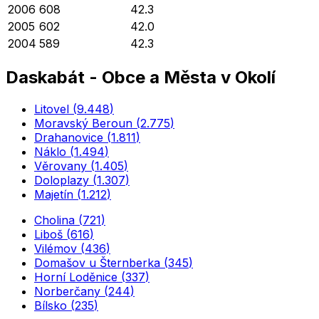
2006
608
42.3
2005
602
42.0
2004
589
42.3
Daskabát
-
Obce a Města v Okolí
Litovel
(
9.448
)
Moravský Beroun
(
2.775
)
Drahanovice
(
1.811
)
Náklo
(
1.494
)
Věrovany
(
1.405
)
Doloplazy
(
1.307
)
Majetín
(
1.212
)
Cholina
(
721
)
Liboš
(
616
)
Vilémov
(
436
)
Domašov u Šternberka
(
345
)
Horní Loděnice
(
337
)
Norberčany
(
244
)
Bílsko
(
235
)