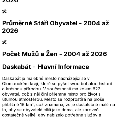
2026
Průměrné Stáří Obyvatel
- 2004 až
2,005
2,010
2,015
2,020
2,025
2,005
2,010
2,015
2,020
2,025
2026
Počet Mužů a Žen
- 2004 až 2026
2,005
2,010
2,015
2,020
2,025
2,005
2,010
2,015
2,020
2,025
Daskabát
-
Hlavní Informace
2,005
2,010
2,015
2,020
2,025
2,005
2,010
2,015
2,020
2,025
Daskabát je malebné město nacházející se v
Olomouckém kraji, které se pyšní svou bohatou historií
a krásnou přírodou. V současnosti má kolem 627
obyvatel, což z něj činí příjemné místo pro život s
útulnou atmosférou. Město se rozprostírá na ploše
přibližně 18 km², což znamená, že je dostatečně malé na
to, aby se obyvatelé cítili jako doma, ale zároveň
dostatečně velké, aby nabízelo potřebné služby a