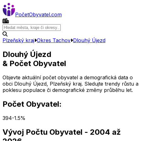
Počet
Obyvatel
.com
Plzeňský kraj
Okres
Tachov
Dlouhý Újezd
Dlouhý Újezd
& Počet Obyvatel
Objevte aktuální počet obyvatel a demografická data o
obci
Dlouhý Újezd
,
Plzeňský kraj
. Sledujte trendy růstu a
poklesu populace či demografické změny průběhu let.
Počet Obyvatel:
394
-1.5
%
Vývoj Počtu Obyvatel
- 2004 až