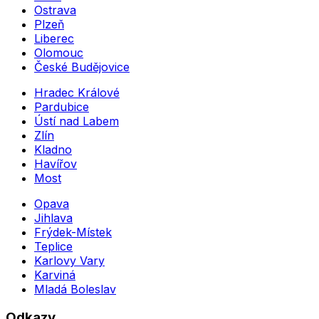
Ostrava
Plzeň
Liberec
Olomouc
České Budějovice
Hradec Králové
Pardubice
Ústí nad Labem
Zlín
Kladno
Havířov
Most
Opava
Jihlava
Frýdek-Místek
Teplice
Karlovy Vary
Karviná
Mladá Boleslav
Odkazy