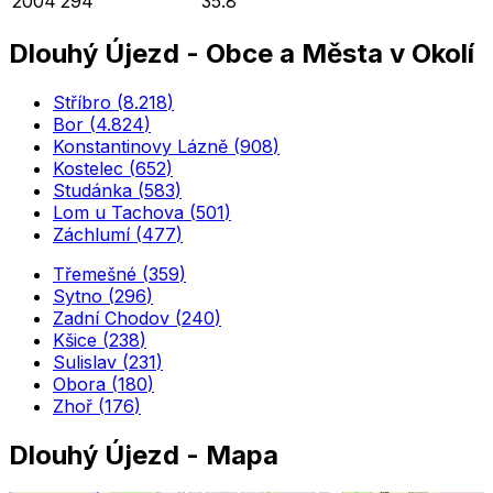
2004
294
35.8
Dlouhý Újezd
-
Obce a Města v Okolí
Stříbro
(
8.218
)
Bor
(
4.824
)
Konstantinovy Lázně
(
908
)
Kostelec
(
652
)
Studánka
(
583
)
Lom u Tachova
(
501
)
Záchlumí
(
477
)
Třemešné
(
359
)
Sytno
(
296
)
Zadní Chodov
(
240
)
Kšice
(
238
)
Sulislav
(
231
)
Obora
(
180
)
Zhoř
(
176
)
Dlouhý Újezd
- Mapa