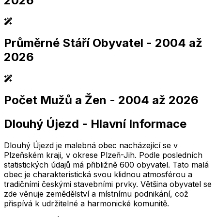
2026
Průměrné Stáří Obyvatel
- 2004 až
2,005
2,010
2,015
2,020
2,025
2,005
2,010
2,015
2,020
2,025
2026
Počet Mužů a Žen
- 2004 až 2026
2,005
2,010
2,015
2,020
2,025
2,005
2,010
2,015
2,020
2,025
Dlouhý Újezd
-
Hlavní Informace
2,005
2,010
2,015
2,020
2,025
2,005
2,010
2,015
2,020
2,025
Dlouhý Újezd je malebná obec nacházející se v
Plzeňském kraji, v okrese Plzeň-Jih. Podle posledních
statistických údajů má přibližně 600 obyvatel. Tato malá
obec je charakteristická svou klidnou atmosférou a
tradičními českými stavebními prvky. Většina obyvatel se
zde věnuje zemědělství a místnímu podnikání, což
přispívá k udržitelné a harmonické komunitě.