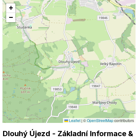
+
−
Leaflet
|
©
OpenStreetMap
contributors
Dlouhý Újezd
- Základní Informace
&