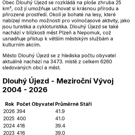
Obec Dlouhý Újezd se rozkládá na ploše zhruba 25
km², což jí umožňuje uchovat si krásnou přírodu a
přirozené prostředí. Okolí je bohaté na lesy, které
nabízejí mnoho možností pro volnočasové aktivity, jako
jsou turistika a cykloturistika. Dlouhý Újezd se také
nachází v blízkosti měst Plzeň a Nepomuk, což
usnadňuje přístup k větším městským službám a
kulturním akcím.
Město
Dlouhý Újezd
se z hlediska počtu obyvatel
aktuálně nachází na
3473
. místě z celkem
6260
sledovaných obcí a měst.
Dlouhý Újezd
-
Meziroční Vývoj
2004
-
2026
Rok
Počet Obyvatel
Průměrné
Stáří
2026
394
41.9
2025
400
41.0
2024
418
39.4
2023
416
39.0