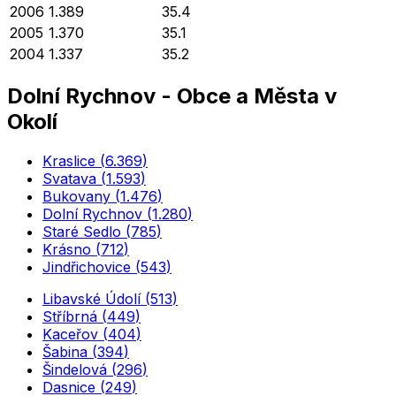
2006
1.389
35.4
2005
1.370
35.1
2004
1.337
35.2
Dolní Rychnov
-
Obce a Města v
Okolí
Kraslice
(
6.369
)
Svatava
(
1.593
)
Bukovany
(
1.476
)
Dolní Rychnov
(
1.280
)
Staré Sedlo
(
785
)
Krásno
(
712
)
Jindřichovice
(
543
)
Libavské Údolí
(
513
)
Stříbrná
(
449
)
Kaceřov
(
404
)
Šabina
(
394
)
Šindelová
(
296
)
Dasnice
(
249
)