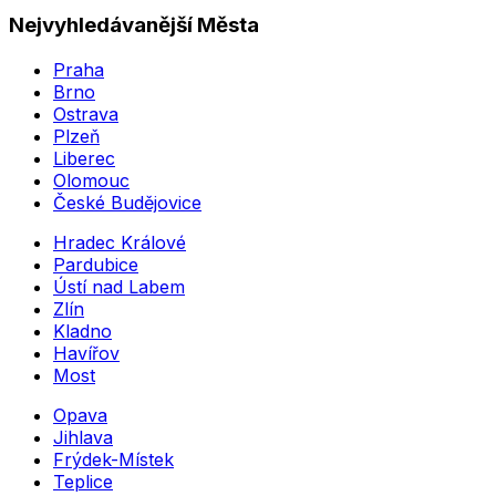
Nejvyhledávanější Města
Praha
Brno
Ostrava
Plzeň
Liberec
Olomouc
České Budějovice
Hradec Králové
Pardubice
Ústí nad Labem
Zlín
Kladno
Havířov
Most
Opava
Jihlava
Frýdek-Místek
Teplice