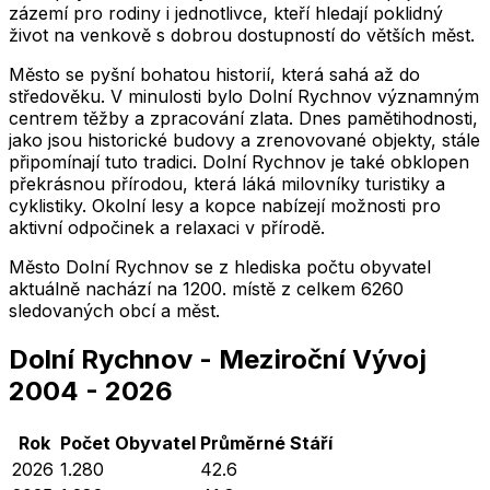
zázemí pro rodiny i jednotlivce, kteří hledají poklidný
život na venkově s dobrou dostupností do větších měst.
Město se pyšní bohatou historií, která sahá až do
středověku. V minulosti bylo Dolní Rychnov významným
centrem těžby a zpracování zlata. Dnes pamětihodnosti,
jako jsou historické budovy a zrenovované objekty, stále
připomínají tuto tradici. Dolní Rychnov je také obklopen
překrásnou přírodou, která láká milovníky turistiky a
cyklistiky. Okolní lesy a kopce nabízejí možnosti pro
aktivní odpočinek a relaxaci v přírodě.
Město
Dolní Rychnov
se z hlediska počtu obyvatel
aktuálně nachází na
1200
. místě z celkem
6260
sledovaných obcí a měst.
Dolní Rychnov
-
Meziroční Vývoj
2004
-
2026
Rok
Počet Obyvatel
Průměrné
Stáří
2026
1.280
42.6