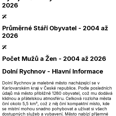
2026
Průměrné Stáří Obyvatel
- 2004 až
2,005
2,010
2,015
2,020
2,025
2,005
2,010
2,015
2,020
2,025
2026
Počet Mužů a Žen
- 2004 až 2026
2,005
2,010
2,015
2,020
2,025
2,005
2,010
2,015
2,020
2,025
Dolní Rychnov
-
Hlavní Informace
2,005
2,010
2,015
2,020
2,025
2,005
2,010
2,015
2,020
2,025
Dolní Rychnov je malebné město nacházející se v
Karlovarském kraji v České republice. Podle posledních
údajů má město přibližně 1280 obyvatel, což mu dodává
klidnou a přátelskou atmosféru. Celková rozloha města
činí okolo 5,5 km², což z něj činí kompaktní místo, kde
se místní mohou snadno pohybovat a užívat si všech
dostupných služeb a vybavení. Město nabízí příjemné