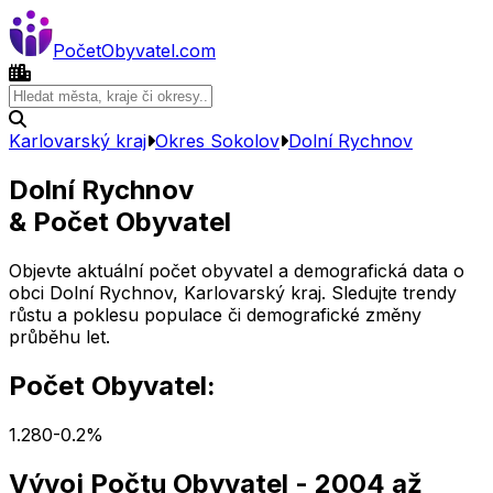
Počet
Obyvatel
.com
Karlovarský kraj
Okres
Sokolov
Dolní Rychnov
Dolní Rychnov
& Počet Obyvatel
Objevte aktuální počet obyvatel a demografická data o
obci
Dolní Rychnov
,
Karlovarský kraj
. Sledujte trendy
růstu a poklesu populace či demografické změny
průběhu let.
Počet Obyvatel:
1.280
-0.2
%
Vývoj Počtu Obyvatel
- 2004 až