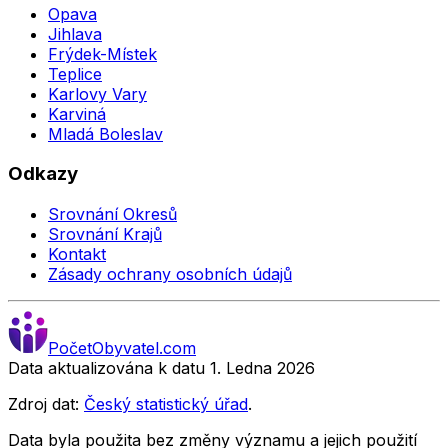
Opava
Jihlava
Frýdek-Místek
Teplice
Karlovy Vary
Karviná
Mladá Boleslav
Odkazy
Srovnání Okresů
Srovnání Krajů
Kontakt
Zásady ochrany osobních údajů
Počet
Obyvatel
.com
Data aktualizována k datu 1. Ledna
2026
Zdroj dat:
Český statistický úřad
.
Data byla použita bez změny významu a jejich použití