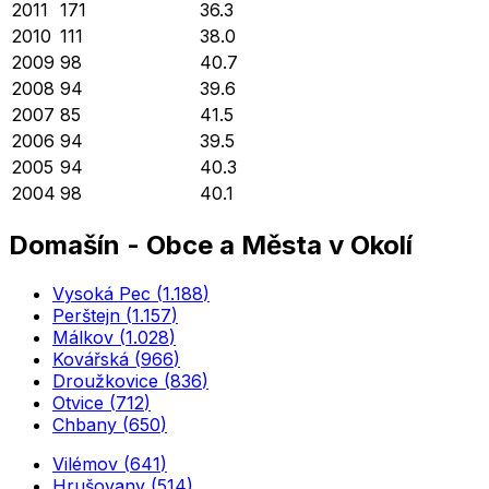
2011
171
36.3
2010
111
38.0
2009
98
40.7
2008
94
39.6
2007
85
41.5
2006
94
39.5
2005
94
40.3
2004
98
40.1
Domašín
-
Obce a Města v Okolí
Vysoká Pec
(
1.188
)
Perštejn
(
1.157
)
Málkov
(
1.028
)
Kovářská
(
966
)
Droužkovice
(
836
)
Otvice
(
712
)
Chbany
(
650
)
Vilémov
(
641
)
Hrušovany
(
514
)