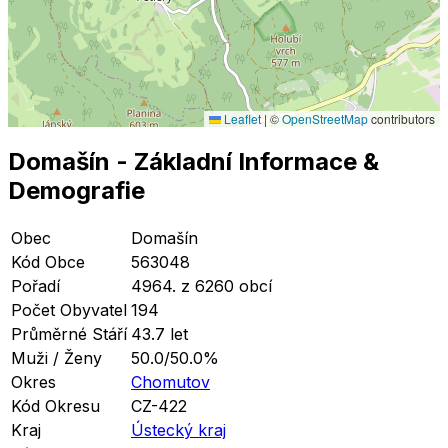
Leaflet
|
©
OpenStreetMap
contributors
Domašín
- Základní Informace
&
Demografie
Obec
Domašín
Kód Obce
563048
Pořadí
4964. z 6260 obcí
Počet Obyvatel
194
Průměrné Stáří
43.7 let
Muži / Ženy
50.0/50.0%
Okres
Chomutov
Kód Okresu
CZ-422
Kraj
Ústecký kraj