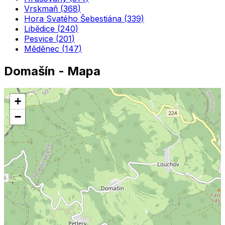
Vrskmaň
(
368
)
Hora Svatého Šebestiána
(
339
)
Libědice
(
240
)
Pesvice
(
201
)
Měděnec
(
147
)
Domašín
- Mapa
+
−