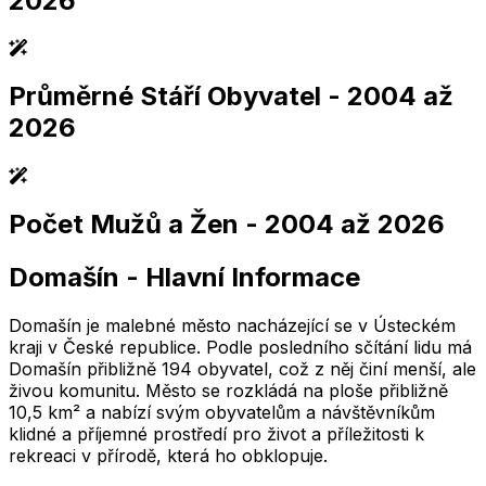
2026
Průměrné Stáří Obyvatel
- 2004 až
2,005
2,010
2,015
2,020
2,025
2,005
2,010
2,015
2,020
2,025
2026
Počet Mužů a Žen
- 2004 až 2026
2,005
2,010
2,015
2,020
2,025
2,005
2,010
2,015
2,020
2,025
Domašín
-
Hlavní Informace
2,005
2,010
2,015
2,020
2,025
2,005
2,010
2,015
2,020
2,025
Domašín je malebné město nacházející se v Ústeckém
kraji v České republice. Podle posledního sčítání lidu má
Domašín přibližně 194 obyvatel, což z něj činí menší, ale
živou komunitu. Město se rozkládá na ploše přibližně
10,5 km² a nabízí svým obyvatelům a návštěvníkům
klidné a příjemné prostředí pro život a příležitosti k
rekreaci v přírodě, která ho obklopuje.