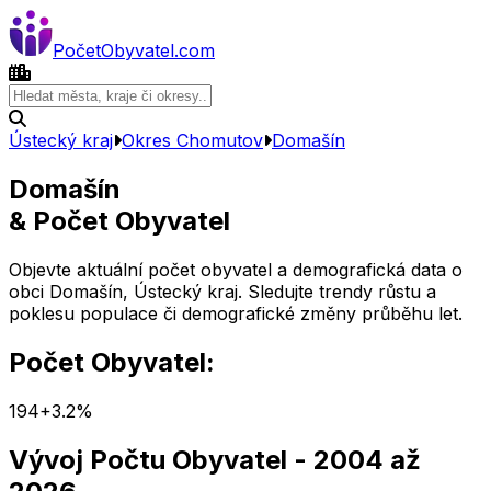
Počet
Obyvatel
.com
Ústecký kraj
Okres
Chomutov
Domašín
Domašín
& Počet Obyvatel
Objevte aktuální počet obyvatel a demografická data o
obci
Domašín
,
Ústecký kraj
. Sledujte trendy růstu a
poklesu populace či demografické změny průběhu let.
Počet Obyvatel:
194
+
3.2
%
Vývoj Počtu Obyvatel
- 2004 až