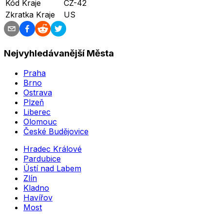
Kód Kraje
CZ-42
Zkratka Kraje
US
Nejvyhledávanější Města
Praha
Brno
Ostrava
Plzeň
Liberec
Olomouc
České Budějovice
Hradec Králové
Pardubice
Ústí nad Labem
Zlín
Kladno
Havířov
Most