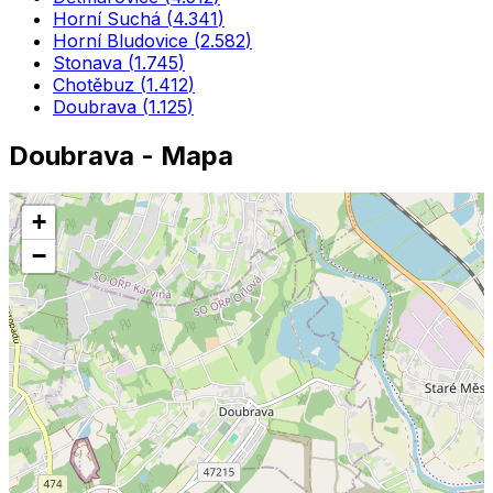
Horní Suchá
(
4.341
)
Horní Bludovice
(
2.582
)
Stonava
(
1.745
)
Chotěbuz
(
1.412
)
Doubrava
(
1.125
)
Doubrava
- Mapa
+
−