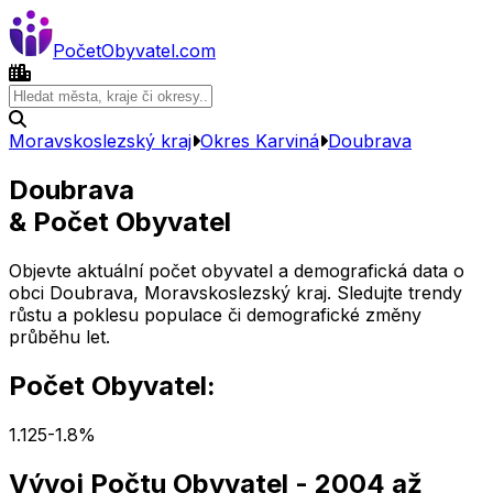
Počet
Obyvatel
.com
Moravskoslezský kraj
Okres
Karviná
Doubrava
Doubrava
& Počet Obyvatel
Objevte aktuální počet obyvatel a demografická data o
obci
Doubrava
,
Moravskoslezský kraj
. Sledujte trendy
růstu a poklesu populace či demografické změny
průběhu let.
Počet Obyvatel:
1.125
-1.8
%
Vývoj Počtu Obyvatel
- 2004 až