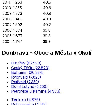
2011
1.283
40.6
2010
1.355
40.6
2009
1.373
40.9
2008
1.466
40.3
2007
1.502
40.2
2006
1.574
39.8
2005
1.677
39.8
2004
1.744
39.9
Doubrava
-
Obce a Města v Okolí
Havířov
(
67.998
)
Český Těšín
(
22.870
)
Bohumín
(
20.234
)
Rychvald
(
7.823
)
Petřvald
(
7.350
)
Dolní Lutyně
(
5.350
)
Petrovice u Karviné
(
4.973
)
Těrlicko
(
4.876
)
Dětmarovice
(
4.512
)