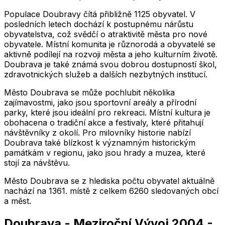
Populace Doubravy čítá přibližně 1125 obyvatel. V
posledních letech dochází k postupnému nárůstu
obyvatelstva, což svědčí o atraktivitě města pro nové
obyvatele. Místní komunita je různorodá a obyvatelé se
aktivně podílejí na rozvoji města a jeho kulturním životě.
Doubrava je také známá svou dobrou dostupností škol,
zdravotnických služeb a dalších nezbytných institucí.
Město Doubrava se může pochlubit několika
zajímavostmi, jako jsou sportovní areály a přírodní
parky, které jsou ideální pro rekreaci. Místní kultura je
obohacena o tradiční akce a festivaly, které přitahují
návštěvníky z okolí. Pro milovníky historie nabízí
Doubrava také blízkost k významným historickým
památkám v regionu, jako jsou hrady a muzea, které
stojí za návštěvu.
Město
Doubrava
se z hlediska počtu obyvatel aktuálně
nachází na
1361
. místě z celkem
6260
sledovaných obcí
a měst.
Doubrava
-
Meziroční Vývoj
2004
-