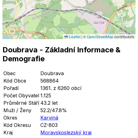
Leaflet
|
©
OpenStreetMap
contributors
Doubrava
- Základní Informace
&
Demografie
Obec
Doubrava
Kód Obce
568864
Pořadí
1361. z 6260 obcí
Počet Obyvatel
1.125
Průměrné Stáří
43.2 let
Muži / Ženy
52.2/47.8%
Okres
Karviná
Kód Okresu
CZ-803
Kraj
Moravskoslezský kraj