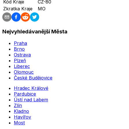
Kód Kraje
CZ-80
Zkratka Kraje
MO
Nejvyhledávanější Města
Praha
Brno
Ostrava
Plzeň
Liberec
Olomouc
České Budějovice
Hradec Králové
Pardubice
Ústí nad Labem
Zlín
Kladno
Havířov
Most