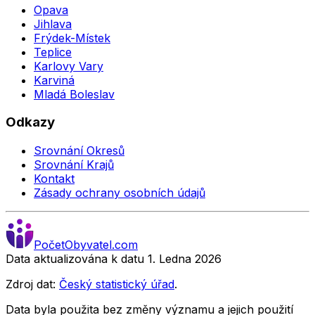
Opava
Jihlava
Frýdek-Místek
Teplice
Karlovy Vary
Karviná
Mladá Boleslav
Odkazy
Srovnání Okresů
Srovnání Krajů
Kontakt
Zásady ochrany osobních údajů
Počet
Obyvatel
.com
Data aktualizována k datu 1. Ledna
2026
Zdroj dat:
Český statistický úřad
.
Data byla použita bez změny významu a jejich použití