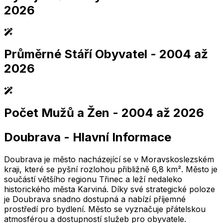
2026
Průměrné Stáří Obyvatel
- 2004 až
2,005
2,010
2,015
2,020
2,025
2,005
2,010
2,015
2,020
2,025
2026
Počet Mužů a Žen
- 2004 až 2026
2,005
2,010
2,015
2,020
2,025
2,005
2,010
2,015
2,020
2,025
Doubrava
-
Hlavní Informace
2,005
2,010
2,015
2,020
2,025
2,005
2,010
2,015
2,020
2,025
Doubrava je město nacházející se v Moravskoslezském
kraji, které se pyšní rozlohou přibližně 6,8 km². Město je
součástí většího regionu Třinec a leží nedaleko
historického města Karviná. Díky své strategické poloze
je Doubrava snadno dostupná a nabízí příjemné
prostředí pro bydlení. Město se vyznačuje přátelskou
atmosférou a dostupností služeb pro obyvatele.