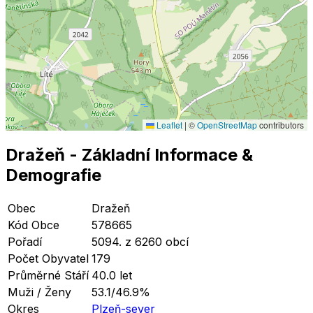
Leaflet
|
©
OpenStreetMap
contributors
Dražeň
- Základní Informace
&
Demografie
Obec
Dražeň
Kód Obce
578665
Pořadí
5094. z 6260 obcí
Počet Obyvatel
179
Průměrné Stáří
40.0 let
Muži / Ženy
53.1/46.9%
Okres
Plzeň-sever