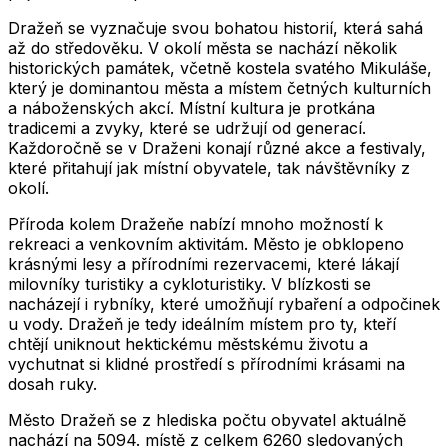
Dražeň se vyznačuje svou bohatou historií, která sahá
až do středověku. V okolí města se nachází několik
historických památek, včetně kostela svatého Mikuláše,
který je dominantou města a místem četných kulturních
a náboženských akcí. Místní kultura je protkána
tradicemi a zvyky, které se udržují od generací.
Každoročně se v Draženi konají různé akce a festivaly,
které přitahují jak místní obyvatele, tak návštěvníky z
okolí.
Příroda kolem Dražeňe nabízí mnoho možností k
rekreaci a venkovním aktivitám. Město je obklopeno
krásnými lesy a přírodními rezervacemi, které lákají
milovníky turistiky a cykloturistiky. V blízkosti se
nacházejí i rybníky, které umožňují rybaření a odpočinek
u vody. Dražeň je tedy ideálním místem pro ty, kteří
chtějí uniknout hektickému městskému životu a
vychutnat si klidné prostředí s přírodními krásami na
dosah ruky.
Město
Dražeň
se z hlediska počtu obyvatel aktuálně
nachází na
5094
. místě z celkem
6260
sledovaných