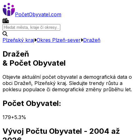
Počet
Obyvatel
.com
Plzeňský kraj
Okres
Plzeň-sever
Dražeň
Dražeň
& Počet Obyvatel
Objevte aktuální počet obyvatel a demografická data o
obci
Dražeň
,
Plzeňský kraj
. Sledujte trendy růstu a
poklesu populace či demografické změny průběhu let.
Počet Obyvatel:
179
+
5.3
%
Vývoj Počtu Obyvatel
- 2004 až