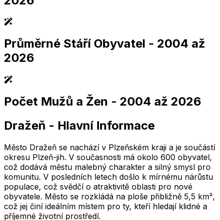
2026
Průměrné Stáří Obyvatel
- 2004 až
2,005
2,010
2,015
2,020
2,025
2,005
2,010
2,015
2,020
2,025
2026
Počet Mužů a Žen
- 2004 až 2026
2,005
2,010
2,015
2,020
2,025
2,005
2,010
2,015
2,020
2,025
Dražeň
-
Hlavní Informace
2,005
2,010
2,015
2,020
2,025
2,005
2,010
2,015
2,020
2,025
Město Dražeň se nachází v Plzeňském kraji a je součástí
okresu Plzeň-jih. V současnosti má okolo 600 obyvatel,
což dodává městu malebný charakter a silný smysl pro
komunitu. V posledních letech došlo k mírnému nárůstu
populace, což svědčí o atraktivitě oblasti pro nové
obyvatele. Město se rozkládá na ploše přibližně 5,5 km²,
což jej činí ideálním místem pro ty, kteří hledají klidné a
příjemné životní prostředí.