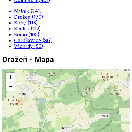
Dolní Bělá
(
461
)
Mrtník
(
341
)
Dražeň
(
179
)
Bohy
(
113
)
Sedlec
(
112
)
Kočín
(
105
)
Černíkovice
(
96
)
Všehrdy
(
56
)
Dražeň
- Mapa
+
−