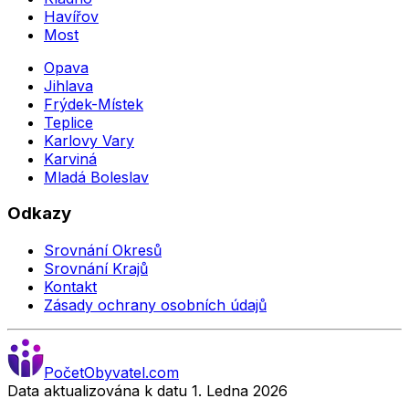
Havířov
Most
Opava
Jihlava
Frýdek-Místek
Teplice
Karlovy Vary
Karviná
Mladá Boleslav
Odkazy
Srovnání Okresů
Srovnání Krajů
Kontakt
Zásady ochrany osobních údajů
Počet
Obyvatel
.com
Data aktualizována k datu 1. Ledna
2026