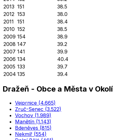
2013
151
38.5
2012
153
38.0
2011
151
38.4
2010
152
38.5
2009
154
38.9
2008
147
39.2
2007
141
39.9
2006
134
40.4
2005
133
39.7
2004
135
39.4
Dražeň
-
Obce a Města v Okolí
Vejprnice
(
4.665
)
Zruč-Senec
(
3.522
)
Vochov
(
1.989
)
Manětín
(
1.143
)
Bdeněves
(
815
)
Nekmíř
(
554
)