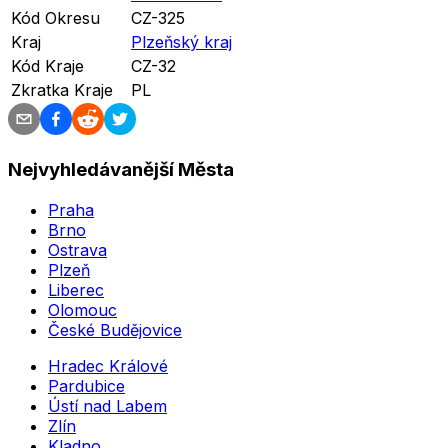
Kód Okresu
CZ-325
Kraj
Plzeňský kraj
Kód Kraje
CZ-32
Zkratka Kraje
PL
Nejvyhledávanější Města
Praha
Brno
Ostrava
Plzeň
Liberec
Olomouc
České Budějovice
Hradec Králové
Pardubice
Ústí nad Labem
Zlín
Kladno