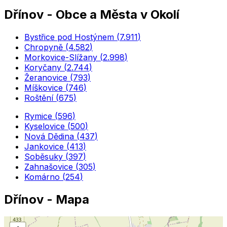
Dřínov
-
Obce a Města v Okolí
Bystřice pod Hostýnem
(
7.911
)
Chropyně
(
4.582
)
Morkovice-Slížany
(
2.998
)
Koryčany
(
2.744
)
Žeranovice
(
793
)
Míškovice
(
746
)
Roštění
(
675
)
Rymice
(
596
)
Kyselovice
(
500
)
Nová Dědina
(
437
)
Jankovice
(
413
)
Soběsuky
(
397
)
Zahnašovice
(
305
)
Komárno
(
254
)
Dřínov
- Mapa