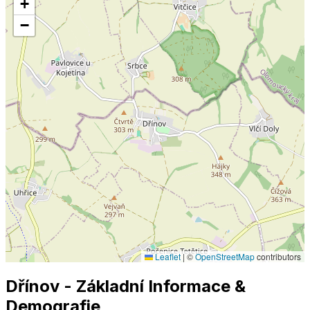
+
−
Leaflet
|
©
OpenStreetMap
contributors
Dřínov
- Základní Informace
&
Demografie