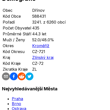
Obec
Dřínov
Kód Obce
588431
Pořadí
3241. z 6260 obcí
Počet Obyvatel
435
Průměrné Stáří
44.3 let
Muži / Ženy
52.0/48.0%
Okres
Kroměříž
Kód Okresu
CZ-721
Kraj
Zlínský kraj
Kód Kraje
CZ-72
Zkratka Kraje
ZL
Nejvyhledávanější Města
Praha
Brno
Ostrava