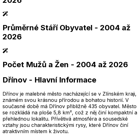
2026
Průměrné Stáří Obyvatel
- 2004 až
2,005
2,010
2,015
2,020
2,025
2,005
2,010
2,015
2,020
2,025
2026
Počet Mužů a Žen
- 2004 až 2026
2,005
2,010
2,015
2,020
2,025
2,005
2,010
2,015
2,020
2,025
Dřínov
-
Hlavní Informace
2,005
2,010
2,015
2,020
2,025
2,005
2,010
2,015
2,020
2,025
Dřínov je malebné město nacházející se v Zlínském kraji,
známém svou krásnou přírodou a bohatou historií. V
současné době má Dřínov přibližně 435 obyvatel. Město
se rozkládá na ploše 5,8 km², což z něj činí kompaktní a
přehlednou lokalitu. Přívětivá atmosféra a sousedské
vztahy jsou charakteristickými rysy, které Dřínov činí
atraktivním místem k životu.