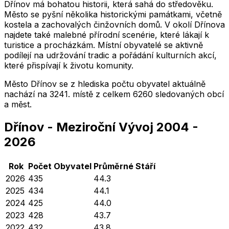
Dřínov má bohatou historii, která sahá do středověku.
Město se pyšní několika historickými památkami, včetně
kostela a zachovalých činžovních domů. V okolí Dřínova
najdete také malebné přírodní scenérie, které lákají k
turistice a procházkám. Místní obyvatelé se aktivně
podílejí na udržování tradic a pořádání kulturních akcí,
které přispívají k životu komunity.
Město
Dřínov
se z hlediska počtu obyvatel aktuálně
nachází na
3241
. místě z celkem
6260
sledovaných obcí
a měst.
Dřínov
-
Meziroční Vývoj
2004
-
2026
Rok
Počet Obyvatel
Průměrné
Stáří
2026
435
44.3
2025
434
44.1
2024
425
44.0
2023
428
43.7
2022
432
43.8