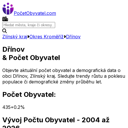
Počet
Obyvatel
.com
Zlínský kraj
Okres
Kroměříž
Dřínov
Dřínov
& Počet Obyvatel
Objevte aktuální počet obyvatel a demografická data o
obci
Dřínov
,
Zlínský kraj
. Sledujte trendy růstu a poklesu
populace či demografické změny průběhu let.
Počet Obyvatel:
435
+
0.2
%
Vývoj Počtu Obyvatel
- 2004 až