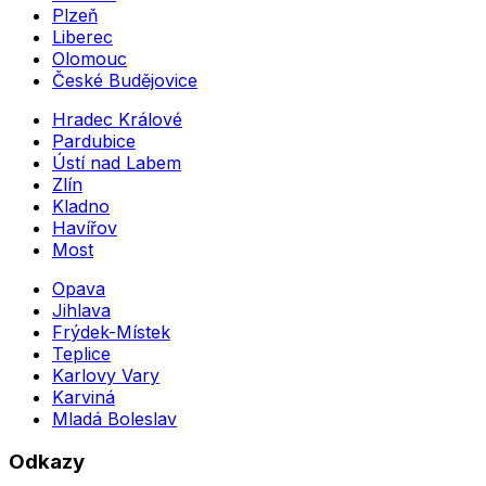
Plzeň
Liberec
Olomouc
České Budějovice
Hradec Králové
Pardubice
Ústí nad Labem
Zlín
Kladno
Havířov
Most
Opava
Jihlava
Frýdek-Místek
Teplice
Karlovy Vary
Karviná
Mladá Boleslav
Odkazy