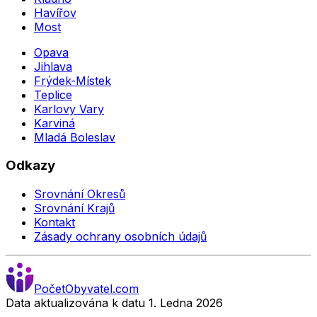
Havířov
Most
Opava
Jihlava
Frýdek-Místek
Teplice
Karlovy Vary
Karviná
Mladá Boleslav
Odkazy
Srovnání Okresů
Srovnání Krajů
Kontakt
Zásady ochrany osobních údajů
Počet
Obyvatel
.com
Data aktualizována k datu 1. Ledna
2026