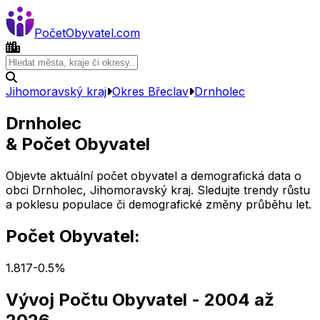
Počet
Obyvatel
.com
Jihomoravský kraj
Okres
Břeclav
Drnholec
Drnholec
& Počet Obyvatel
Objevte aktuální počet obyvatel a demografická data o
obci
Drnholec
,
Jihomoravský kraj
. Sledujte trendy růstu
a poklesu populace či demografické změny průběhu let.
Počet Obyvatel:
1.817
-0.5
%
Vývoj Počtu Obyvatel
- 2004 až