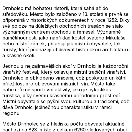
Drnholec má bohatou historii, která sahá až do
středověku. Město bylo založeno v 13. století a prvně se
připomíná v historických dokumentech v roce 1252. Díky
své poloze na důležitých obchodních trasách se stalo
významným centrem obchodu a řemesel. Významné
pamětihodnosti, jako například kostel svatého Mikuláše
nebo místní zámek, přitahují jak místní obyvatele, tak
turisty, kteří přicházejí obdivovat historickou architekturu
a krásné okolí.
Jednou z nejzajímavějších akcí v Drnholci je každoroční
vinařský festival, který oslavuje místní tradiční vinařství.
Drnholec je obklopeno vinicemi, což poskytuje unikátní
příležitost pro objevování místních vín. Město také
nabízí různé sportovní aktivity, jako je cyklistika a
turistika, díky svému krásnému přírodnímu prostředí.
Místní obyvatelé se pyšní svou kulturou a tradicemi, což
dává Drnholci jedinečnou charakteristiku v rámci
regionu.
Město
Drnholec
se z hlediska počtu obyvatel aktuálně
nachází na
823
. místě z celkem
6260
sledovaných obcí