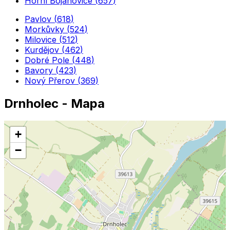
Horní Bojanovice
(
657
)
Pavlov
(
618
)
Morkůvky
(
524
)
Milovice
(
512
)
Kurdějov
(
462
)
Dobré Pole
(
448
)
Bavory
(
423
)
Nový Přerov
(
369
)
Drnholec
- Mapa
+
−