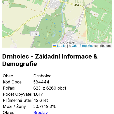
Leaflet
|
©
OpenStreetMap
contributors
Drnholec
- Základní Informace
&
Demografie
Obec
Drnholec
Kód Obce
584444
Pořadí
823. z 6260 obcí
Počet Obyvatel
1.817
Průměrné Stáří
42.6 let
Muži / Ženy
50.7/49.3%
Okres
Břeclav