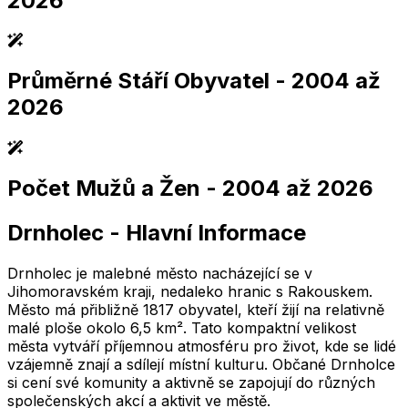
2026
Průměrné Stáří Obyvatel
- 2004 až
2,005
2,010
2,015
2,020
2,025
2,005
2,010
2,015
2,020
2,025
2026
Počet Mužů a Žen
- 2004 až 2026
2,005
2,010
2,015
2,020
2,025
2,005
2,010
2,015
2,020
2,025
Drnholec
-
Hlavní Informace
2,005
2,010
2,015
2,020
2,025
2,005
2,010
2,015
2,020
2,025
Drnholec je malebné město nacházející se v
Jihomoravském kraji, nedaleko hranic s Rakouskem.
Město má přibližně 1817 obyvatel, kteří žijí na relativně
malé ploše okolo 6,5 km². Tato kompaktní velikost
města vytváří příjemnou atmosféru pro život, kde se lidé
vzájemně znají a sdílejí místní kulturu. Občané Drnholce
si cení své komunity a aktivně se zapojují do různých
společenských akcí a aktivit ve městě.