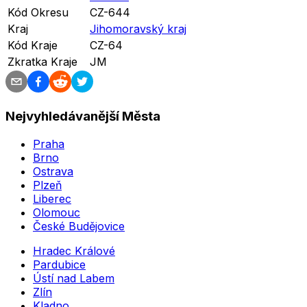
Kód Okresu
CZ-644
Kraj
Jihomoravský kraj
Kód Kraje
CZ-64
Zkratka Kraje
JM
Nejvyhledávanější Města
Praha
Brno
Ostrava
Plzeň
Liberec
Olomouc
České Budějovice
Hradec Králové
Pardubice
Ústí nad Labem
Zlín
Kladno