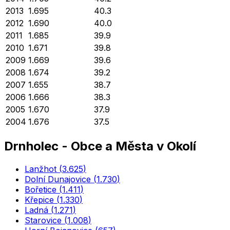
2013
1.695
40.3
2012
1.690
40.0
2011
1.685
39.9
2010
1.671
39.8
2009
1.669
39.6
2008
1.674
39.2
2007
1.655
38.7
2006
1.666
38.3
2005
1.670
37.9
2004
1.676
37.5
Drnholec
-
Obce a Města v Okolí
Lanžhot
(
3.625
)
Dolní Dunajovice
(
1.730
)
Bořetice
(
1.411
)
Křepice
(
1.330
)
Ladná
(
1.271
)
Starovice
(
1.008
)