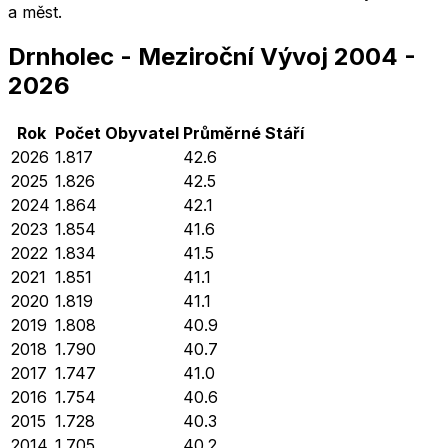
a měst.
Drnholec
-
Meziroční Vývoj
2004
-
2026
Rok
Počet Obyvatel
Průměrné
Stáří
2026
1.817
42.6
2025
1.826
42.5
2024
1.864
42.1
2023
1.854
41.6
2022
1.834
41.5
2021
1.851
41.1
2020
1.819
41.1
2019
1.808
40.9
2018
1.790
40.7
2017
1.747
41.0
2016
1.754
40.6
2015
1.728
40.3
2014
1.705
40.2