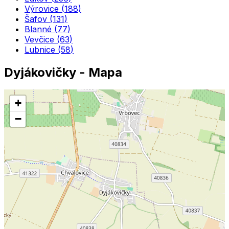
Výrovice
(
188
)
Šafov
(
131
)
Blanné
(
77
)
Vevčice
(
63
)
Lubnice
(
58
)
Dyjákovičky
- Mapa
+
−