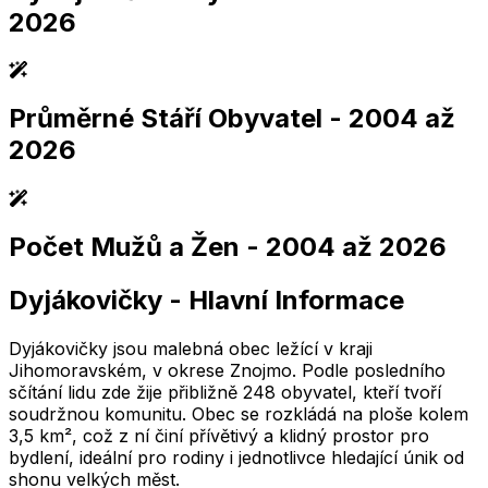
2026
Průměrné Stáří Obyvatel
- 2004 až
2,005
2,010
2,015
2,020
2,025
2,005
2,010
2,015
2,020
2,025
2026
Počet Mužů a Žen
- 2004 až 2026
2,005
2,010
2,015
2,020
2,025
2,005
2,010
2,015
2,020
2,025
Dyjákovičky
-
Hlavní Informace
2,005
2,010
2,015
2,020
2,025
2,005
2,010
2,015
2,020
2,025
Dyjákovičky jsou malebná obec ležící v kraji
Jihomoravském, v okrese Znojmo. Podle posledního
sčítání lidu zde žije přibližně 248 obyvatel, kteří tvoří
soudržnou komunitu. Obec se rozkládá na ploše kolem
3,5 km², což z ní činí přívětivý a klidný prostor pro
bydlení, ideální pro rodiny i jednotlivce hledající únik od
shonu velkých měst.