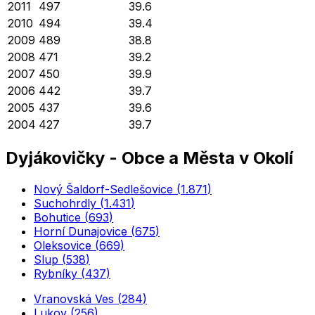
2011
497
39.6
2010
494
39.4
2009
489
38.8
2008
471
39.2
2007
450
39.9
2006
442
39.7
2005
437
39.6
2004
427
39.7
Dyjákovičky
-
Obce a Města v Okolí
Nový Šaldorf-Sedlešovice
(
1.871
)
Suchohrdly
(
1.431
)
Bohutice
(
693
)
Horní Dunajovice
(
675
)
Oleksovice
(
669
)
Slup
(
538
)
Rybníky
(
437
)
Vranovská Ves
(
284
)
Lukov
(
256
)