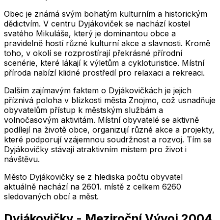
Obec je známá svým bohatým kulturním a historickým
dědictvím. V centru Dyjákoviček se nachází kostel
svatého Mikuláše, který je dominantou obce a
pravidelně hostí různé kulturní akce a slavnosti. Kromě
toho, v okolí se rozprostírají překrásné přírodní
scenérie, které lákají k výletům a cykloturistice. Místní
příroda nabízí klidné prostředí pro relaxaci a rekreaci.
Dalším zajímavým faktem o Dyjákovičkách je jejich
příznivá poloha v blízkosti města Znojmo, což usnadňuje
obyvatelům přístup k městským službám a
volnočasovým aktivitám. Místní obyvatelé se aktivně
podílejí na životě obce, organizují různé akce a projekty,
které podporují vzájemnou soudržnost a rozvoj. Tím se
Dyjákovičky stávají atraktivním místem pro život i
návštěvu.
Město
Dyjákovičky
se z hlediska počtu obyvatel
aktuálně nachází na
2601
. místě z celkem
6260
sledovaných obcí a měst.
Dyjákovičky
-
Meziroční Vývoj
2004