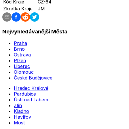
Kód Kraje
CZ-64
Zkratka Kraje
JM
Nejvyhledávanější Města
Praha
Brno
Ostrava
Plzeň
Liberec
Olomouc
České Budějovice
Hradec Králové
Pardubice
Ústí nad Labem
Zlín
Kladno
Havířov
Most