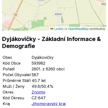
Leaflet
|
©
OpenStreetMap
contributors
Dyjákovičky
- Základní Informace
&
Demografie
Obec
Dyjákovičky
Kód Obce
593982
Pořadí
2601. z 6260 obcí
Počet Obyvatel
587
Průměrné Stáří
40.7 let
Muži / Ženy
49.6/50.4%
Okres
Znojmo
Kód Okresu
CZ-647
Kraj
Jihomoravský kraj