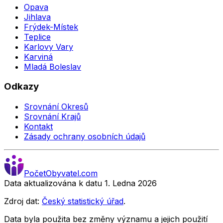
Opava
Jihlava
Frýdek-Místek
Teplice
Karlovy Vary
Karviná
Mladá Boleslav
Odkazy
Srovnání Okresů
Srovnání Krajů
Kontakt
Zásady ochrany osobních údajů
Počet
Obyvatel
.com
Data aktualizována k datu 1. Ledna
2026
Zdroj dat:
Český statistický úřad
.
Data byla použita bez změny významu a jejich použití