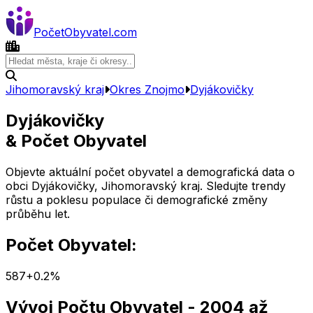
Počet
Obyvatel
.com
Jihomoravský kraj
Okres
Znojmo
Dyjákovičky
Dyjákovičky
& Počet Obyvatel
Objevte aktuální počet obyvatel a demografická data o
obci
Dyjákovičky
,
Jihomoravský kraj
. Sledujte trendy
růstu a poklesu populace či demografické změny
průběhu let.
Počet Obyvatel:
587
+
0.2
%
Vývoj Počtu Obyvatel
- 2004 až