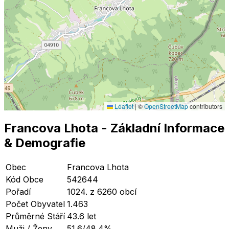
Leaflet
|
©
OpenStreetMap
contributors
Francova Lhota
- Základní Informace
& Demografie
Obec
Francova Lhota
Kód Obce
542644
Pořadí
1024. z 6260 obcí
Počet Obyvatel
1.463
Průměrné Stáří
43.6 let
Muži / Ženy
51.6/48.4%