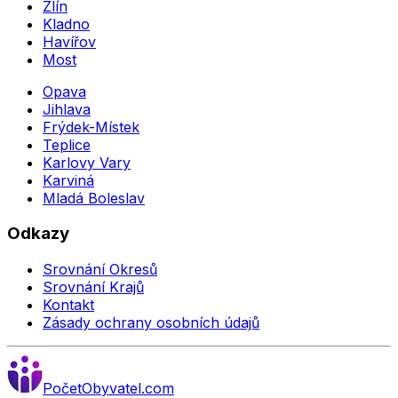
Zlín
Kladno
Havířov
Most
Opava
Jihlava
Frýdek-Místek
Teplice
Karlovy Vary
Karviná
Mladá Boleslav
Odkazy
Srovnání Okresů
Srovnání Krajů
Kontakt
Zásady ochrany osobních údajů
Počet
Obyvatel
.com