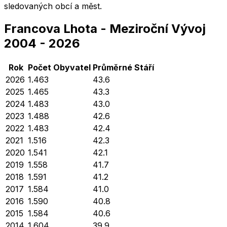
sledovaných obcí a měst.
Francova Lhota
-
Meziroční Vývoj
2004
-
2026
Rok
Počet Obyvatel
Průměrné
Stáří
2026
1.463
43.6
2025
1.465
43.3
2024
1.483
43.0
2023
1.488
42.6
2022
1.483
42.4
2021
1.516
42.3
2020
1.541
42.1
2019
1.558
41.7
2018
1.591
41.2
2017
1.584
41.0
2016
1.590
40.8
2015
1.584
40.6
2014
1.604
39.9