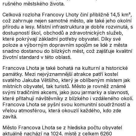
rušného městského života.
Celková rozloha Francovy Lhoty činí přibližně 14,5 km²,
což zahrnuje nejen samotné město, ale také jeho okolní
přírodu a lesy. Místní infrastruktura je dobře rozvinutá, s
dostupností škol, obchodů a zdravotnických služeb,
které pokrývají základní potřeby obyvatel. Díky své
poloze a výborným dopravním spojům se lidé z města
snadno dostanou do blízkých měst, což zajišťuje kvalitní
životní standard v této oblasti.
Francova Lhota je také bohatá na kulturní a historické
památky. Mezi nejvýznamnější atrakce patří kostel
svatého Jakuba Většího, který je oblíbeným místem jak
místních obyvatel, tak turistů. Město je rovněž známé
svými tradičními akcemi, jako jsou jarmarky a slavnosti,
které přitahují návštěvníky z blízkého i vzdáleného okolí.
Francova Lhota se pyšní svou komunitní soudržností a
vřelou atmosférou, která okouzlí každého, kdo zde
zavítá.
Město
Francova Lhota
se z hlediska počtu obyvatel
aktuálně nachází na
1024
. místě z celkem
6260