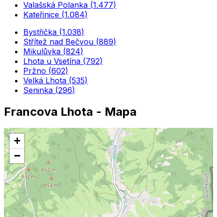
Valašská Polanka
(
1.477
)
Kateřinice
(
1.084
)
Bystřička
(
1.038
)
Střítež nad Bečvou
(
889
)
Mikulůvka
(
824
)
Lhota u Vsetína
(
792
)
Pržno
(
602
)
Velká Lhota
(
535
)
Seninka
(
296
)
Francova Lhota
- Mapa
+
−