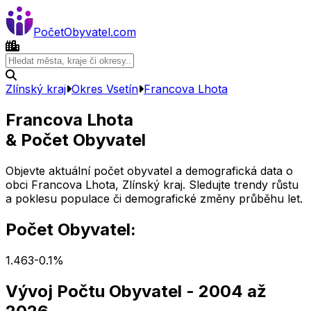
Počet
Obyvatel
.com
Zlínský kraj
Okres
Vsetín
Francova Lhota
Francova Lhota
& Počet Obyvatel
Objevte aktuální počet obyvatel a demografická data o
obci
Francova Lhota
,
Zlínský kraj
. Sledujte trendy růstu
a poklesu populace či demografické změny průběhu let.
Počet Obyvatel:
1.463
-0.1
%
Vývoj Počtu Obyvatel
- 2004 až