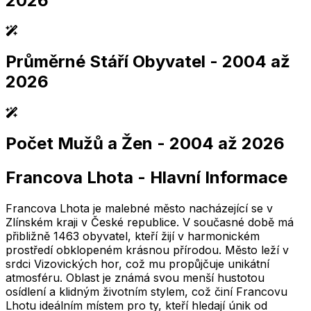
2026
Průměrné Stáří Obyvatel
- 2004 až
2,005
2,010
2,015
2,020
2,025
2,005
2,010
2,015
2,020
2,025
2026
Počet Mužů a Žen
- 2004 až 2026
2,005
2,010
2,015
2,020
2,025
2,005
2,010
2,015
2,020
2,025
Francova Lhota
-
Hlavní Informace
2,005
2,010
2,015
2,020
2,025
2,005
2,010
2,015
2,020
2,025
Francova Lhota je malebné město nacházející se v
Zlínském kraji v České republice. V současné době má
přibližně 1463 obyvatel, kteří žijí v harmonickém
prostředí obklopeném krásnou přírodou. Město leží v
srdci Vizovických hor, což mu propůjčuje unikátní
atmosféru. Oblast je známá svou menší hustotou
osídlení a klidným životním stylem, což činí Francovu
Lhotu ideálním místem pro ty, kteří hledají únik od