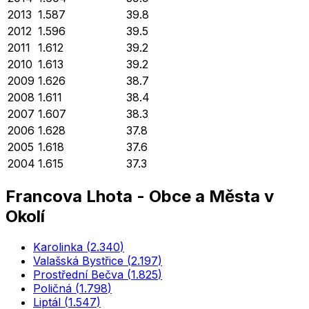
2013
1.587
39.8
2012
1.596
39.5
2011
1.612
39.2
2010
1.613
39.2
2009
1.626
38.7
2008
1.611
38.4
2007
1.607
38.3
2006
1.628
37.8
2005
1.618
37.6
2004
1.615
37.3
Francova Lhota
-
Obce a Města v
Okolí
Karolinka
(
2.340
)
Valašská Bystřice
(
2.197
)
Prostřední Bečva
(
1.825
)
Poličná
(
1.798
)
Liptál
(
1.547
)