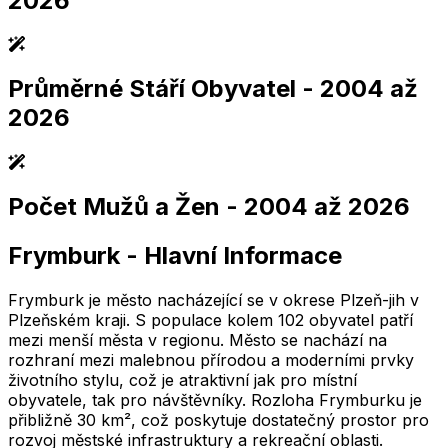
2026
Průměrné Stáří Obyvatel
- 2004 až
2,005
2,010
2,015
2,020
2,025
2,005
2,010
2,015
2,020
2,025
2026
Počet Mužů a Žen
- 2004 až 2026
2,005
2,010
2,015
2,020
2,025
2,005
2,010
2,015
2,020
2,025
Frymburk
-
Hlavní Informace
2,005
2,010
2,015
2,020
2,025
2,005
2,010
2,015
2,020
2,025
Frymburk je město nacházející se v okrese Plzeň-jih v
Plzeňském kraji. S populace kolem 102 obyvatel patří
mezi menší města v regionu. Město se nachází na
rozhraní mezi malebnou přírodou a moderními prvky
životního stylu, což je atraktivní jak pro místní
obyvatele, tak pro návštěvníky. Rozloha Frymburku je
přibližně 30 km², což poskytuje dostatečný prostor pro
rozvoj městské infrastruktury a rekreační oblasti.