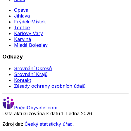
Opava
Jihlava
Frýdek-Místek
Teplice
Karlovy Vary
Karviná
Mladá Boleslav
Odkazy
Srovnání Okresů
Srovnání Krajů
Kontakt
Zásady ochrany osobních údajů
Počet
Obyvatel
.com
Data aktualizována k datu 1. Ledna
2026
Zdroj dat:
Český statistický úřad
.