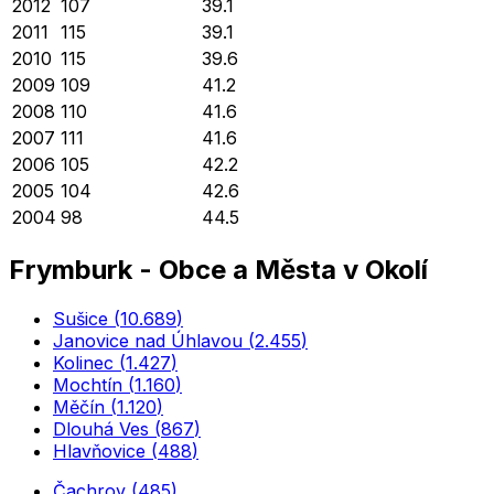
2012
107
39.1
2011
115
39.1
2010
115
39.6
2009
109
41.2
2008
110
41.6
2007
111
41.6
2006
105
42.2
2005
104
42.6
2004
98
44.5
Frymburk
-
Obce a Města v Okolí
Sušice
(
10.689
)
Janovice nad Úhlavou
(
2.455
)
Kolinec
(
1.427
)
Mochtín
(
1.160
)
Měčín
(
1.120
)
Dlouhá Ves
(
867
)
Hlavňovice
(
488
)
Čachrov
(
485
)