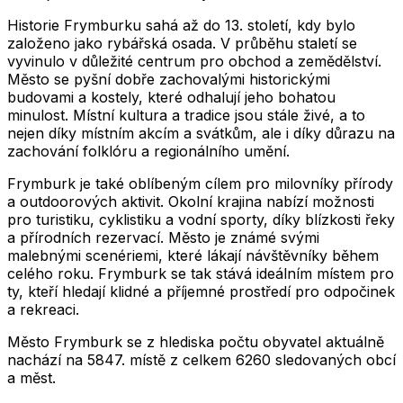
Historie Frymburku sahá až do 13. století, kdy bylo
založeno jako rybářská osada. V průběhu staletí se
vyvinulo v důležité centrum pro obchod a zemědělství.
Město se pyšní dobře zachovalými historickými
budovami a kostely, které odhalují jeho bohatou
minulost. Místní kultura a tradice jsou stále živé, a to
nejen díky místním akcím a svátkům, ale i díky důrazu na
zachování folklóru a regionálního umění.
Frymburk je také oblíbeným cílem pro milovníky přírody
a outdoorových aktivit. Okolní krajina nabízí možnosti
pro turistiku, cyklistiku a vodní sporty, díky blízkosti řeky
a přírodních rezervací. Město je známé svými
malebnými scenériemi, které lákají návštěvníky během
celého roku. Frymburk se tak stává ideálním místem pro
ty, kteří hledají klidné a příjemné prostředí pro odpočinek
a rekreaci.
Město
Frymburk
se z hlediska počtu obyvatel aktuálně
nachází na
5847
. místě z celkem
6260
sledovaných obcí
a měst.