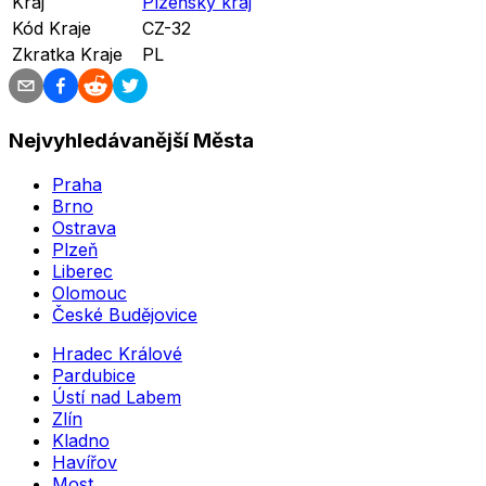
Kraj
Plzeňský kraj
Kód Kraje
CZ-32
Zkratka Kraje
PL
Nejvyhledávanější Města
Praha
Brno
Ostrava
Plzeň
Liberec
Olomouc
České Budějovice
Hradec Králové
Pardubice
Ústí nad Labem
Zlín
Kladno
Havířov
Most