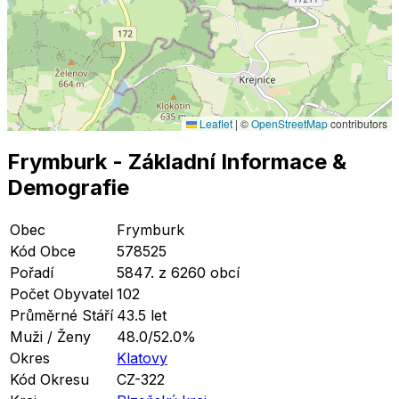
Leaflet
|
©
OpenStreetMap
contributors
Frymburk
- Základní Informace
&
Demografie
Obec
Frymburk
Kód Obce
578525
Pořadí
5847. z 6260 obcí
Počet Obyvatel
102
Průměrné Stáří
43.5 let
Muži / Ženy
48.0/52.0%
Okres
Klatovy
Kód Okresu
CZ-322