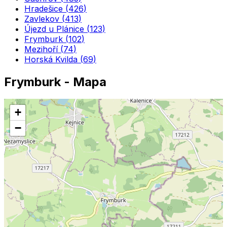
Hradešice
(
426
)
Zavlekov
(
413
)
Újezd u Plánice
(
123
)
Frymburk
(
102
)
Mezihoří
(
74
)
Horská Kvilda
(
69
)
Frymburk
- Mapa
+
−