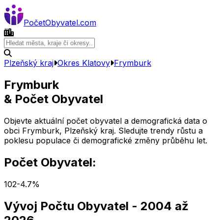
Počet
Obyvatel
.com
Plzeňský kraj
Okres
Klatovy
Frymburk
Frymburk
& Počet Obyvatel
Objevte aktuální počet obyvatel a demografická data o
obci
Frymburk
,
Plzeňský kraj
. Sledujte trendy růstu a
poklesu populace či demografické změny průběhu let.
Počet Obyvatel:
102
-4.7
%
Vývoj Počtu Obyvatel
- 2004 až