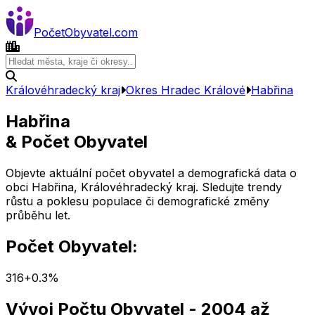
Počet
Obyvatel
.com
Královéhradecký kraj
Okres
Hradec Králové
Habřina
Habřina
& Počet Obyvatel
Objevte aktuální počet obyvatel a demografická data o
obci
Habřina
,
Královéhradecký kraj
. Sledujte trendy
růstu a poklesu populace či demografické změny
průběhu let.
Počet Obyvatel:
316
+
0.3
%
Vývoj Počtu Obyvatel
- 2004 až