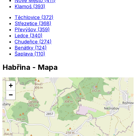
Nové Město
(
411
)
Klamoš
(
393
)
Těchlovice
(
372
)
Střezetice
(
368
)
Převýšov
(
359
)
Ledce
(
340
)
Chudeřice
(
274
)
Benátky
(
124
)
Šaplava
(
110
)
Habřina
- Mapa
+
−