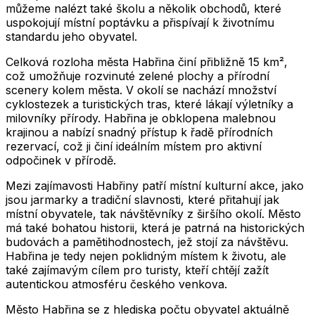
můžeme nalézt také školu a několik obchodů, které
uspokojují místní poptávku a přispívají k životnímu
standardu jeho obyvatel.
Celková rozloha města Habřina činí přibližně 15 km²,
což umožňuje rozvinuté zelené plochy a přírodní
scenery kolem města. V okolí se nachází množství
cyklostezek a turistických tras, které lákají výletníky a
milovníky přírody. Habřina je obklopena malebnou
krajinou a nabízí snadný přístup k řadě přírodních
rezervací, což ji činí ideálním místem pro aktivní
odpočinek v přírodě.
Mezi zajímavosti Habřiny patří místní kulturní akce, jako
jsou jarmarky a tradiční slavnosti, které přitahují jak
místní obyvatele, tak návštěvníky z širšího okolí. Město
má také bohatou historii, která je patrná na historických
budovách a pamětihodnostech, jež stojí za návštěvu.
Habřina je tedy nejen poklidným místem k životu, ale
také zajímavým cílem pro turisty, kteří chtějí zažít
autentickou atmosféru českého venkova.
Město
Habřina
se z hlediska počtu obyvatel aktuálně