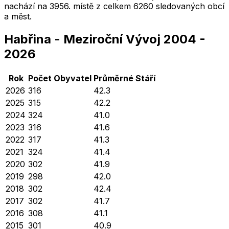
nachází na
3956
. místě z celkem
6260
sledovaných obcí
a měst.
Habřina
-
Meziroční Vývoj
2004
-
2026
Rok
Počet Obyvatel
Průměrné
Stáří
2026
316
42.3
2025
315
42.2
2024
324
41.0
2023
316
41.6
2022
317
41.3
2021
324
41.4
2020
302
41.9
2019
298
42.0
2018
302
42.4
2017
302
41.7
2016
308
41.1
2015
301
40.9