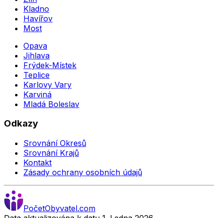
Kladno
Havířov
Most
Opava
Jihlava
Frýdek-Místek
Teplice
Karlovy Vary
Karviná
Mladá Boleslav
Odkazy
Srovnání Okresů
Srovnání Krajů
Kontakt
Zásady ochrany osobních údajů
Počet
Obyvatel
.com