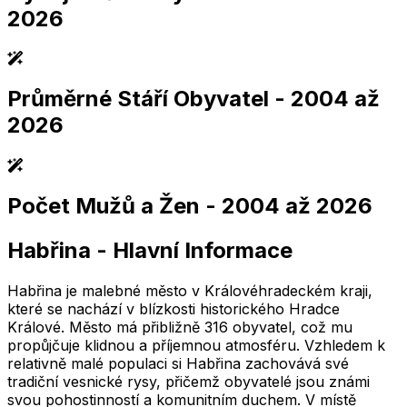
2026
Průměrné Stáří Obyvatel
- 2004 až
2,005
2,010
2,015
2,020
2,025
2,005
2,010
2,015
2,020
2,025
2026
Počet Mužů a Žen
- 2004 až 2026
2,005
2,010
2,015
2,020
2,025
2,005
2,010
2,015
2,020
2,025
Habřina
-
Hlavní Informace
2,005
2,010
2,015
2,020
2,025
2,005
2,010
2,015
2,020
2,025
Habřina je malebné město v Královéhradeckém kraji,
které se nachází v blízkosti historického Hradce
Králové. Město má přibližně 316 obyvatel, což mu
propůjčuje klidnou a příjemnou atmosféru. Vzhledem k
relativně malé populaci si Habřina zachovává své
tradiční vesnické rysy, přičemž obyvatelé jsou známi
svou pohostinností a komunitním duchem. V místě