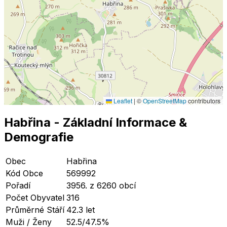
Leaflet
|
©
OpenStreetMap
contributors
Habřina
- Základní Informace
&
Demografie
Obec
Habřina
Kód Obce
569992
Pořadí
3956. z 6260 obcí
Počet Obyvatel
316
Průměrné Stáří
42.3 let
Muži / Ženy
52.5/47.5%