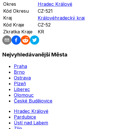
Okres
Hradec Králové
Kód Okresu
CZ-521
Kraj
Královéhradecký kraj
Kód Kraje
CZ-52
Zkratka Kraje
KR
Nejvyhledávanější Města
Praha
Brno
Ostrava
Plzeň
Liberec
Olomouc
České Budějovice
Hradec Králové
Pardubice
Ústí nad Labem
Zlín