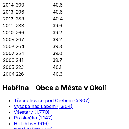
2014
300
40.6
2013
296
40.6
2012
289
40.4
2011
288
39.6
2010
266
39.2
2009
267
39.2
2008
264
39.3
2007
254
39.0
2006
241
39.7
2005
223
40.1
2004
228
40.3
Habřina
-
Obce a Města v Okolí
Třebechovice pod Orebem
(
5.907
)
Vysoká nad Labem
(
1.804
)
Všestary
(
1.770
)
Praskačka
(
1.147
)
Holohlavy
(
916
)