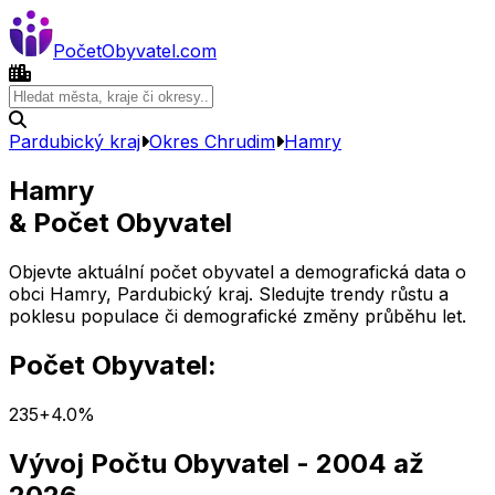
Počet
Obyvatel
.com
Pardubický kraj
Okres
Chrudim
Hamry
Hamry
& Počet Obyvatel
Objevte aktuální počet obyvatel a demografická data o
obci
Hamry
,
Pardubický kraj
. Sledujte trendy růstu a
poklesu populace či demografické změny průběhu let.
Počet Obyvatel:
235
+
4.0
%
Vývoj Počtu Obyvatel
- 2004 až