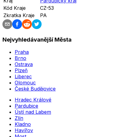
Kraj
Pardubický kraj
Kód Kraje
CZ-53
Zkratka Kraje
PA
Nejvyhledávanější Města
Praha
Brno
Ostrava
Plzeň
Liberec
Olomouc
České Budějovice
Hradec Králové
Pardubice
Ústí nad Labem
Zlín
Kladno
Havířov
Most