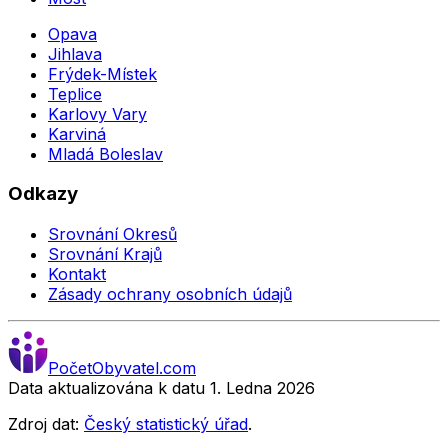
Opava
Jihlava
Frýdek-Místek
Teplice
Karlovy Vary
Karviná
Mladá Boleslav
Odkazy
Srovnání Okresů
Srovnání Krajů
Kontakt
Zásady ochrany osobních údajů
Počet
Obyvatel
.com
Data aktualizována k datu 1. Ledna
2026
Zdroj dat:
Český statistický úřad
.