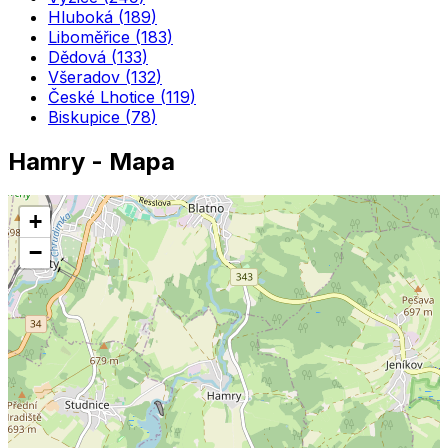
Hluboká
(
189
)
Liboměřice
(
183
)
Dědová
(
133
)
Všeradov
(
132
)
České Lhotice
(
119
)
Biskupice
(
78
)
Hamry
- Mapa
+
−