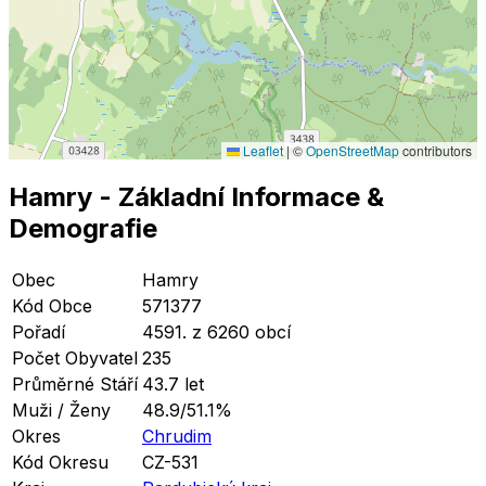
Leaflet
|
©
OpenStreetMap
contributors
Hamry
- Základní Informace
&
Demografie
Obec
Hamry
Kód Obce
571377
Pořadí
4591. z 6260 obcí
Počet Obyvatel
235
Průměrné Stáří
43.7 let
Muži / Ženy
48.9/51.1%
Okres
Chrudim
Kód Okresu
CZ-531