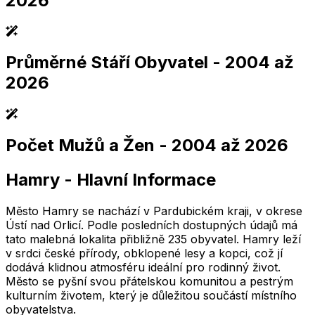
2026
Průměrné Stáří Obyvatel
- 2004 až
2,005
2,010
2,015
2,020
2,025
2,005
2,010
2,015
2,020
2,025
2026
Počet Mužů a Žen
- 2004 až 2026
2,005
2,010
2,015
2,020
2,025
2,005
2,010
2,015
2,020
2,025
Hamry
-
Hlavní Informace
2,005
2,010
2,015
2,020
2,025
2,005
2,010
2,015
2,020
2,025
Město Hamry se nachází v Pardubickém kraji, v okrese
Ústí nad Orlicí. Podle posledních dostupných údajů má
tato malebná lokalita přibližně 235 obyvatel. Hamry leží
v srdci české přírody, obklopené lesy a kopci, což jí
dodává klidnou atmosféru ideální pro rodinný život.
Město se pyšní svou přátelskou komunitou a pestrým
kulturním životem, který je důležitou součástí místního
obyvatelstva.