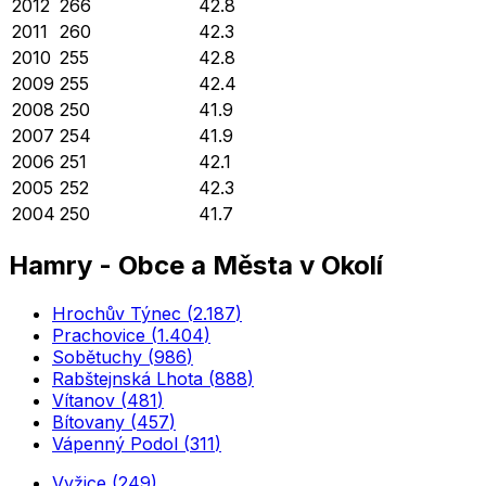
2012
266
42.8
2011
260
42.3
2010
255
42.8
2009
255
42.4
2008
250
41.9
2007
254
41.9
2006
251
42.1
2005
252
42.3
2004
250
41.7
Hamry
-
Obce a Města v Okolí
Hrochův Týnec
(
2.187
)
Prachovice
(
1.404
)
Sobětuchy
(
986
)
Rabštejnská Lhota
(
888
)
Vítanov
(
481
)
Bítovany
(
457
)
Vápenný Podol
(
311
)
Vyžice
(
249
)