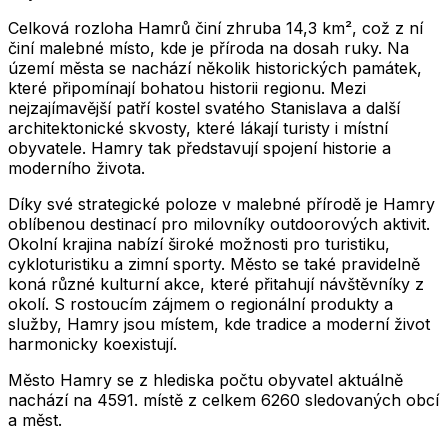
Celková rozloha Hamrů činí zhruba 14,3 km², což z ní
činí malebné místo, kde je příroda na dosah ruky. Na
území města se nachází několik historických památek,
které připomínají bohatou historii regionu. Mezi
nejzajímavější patří kostel svatého Stanislava a další
architektonické skvosty, které lákají turisty i místní
obyvatele. Hamry tak představují spojení historie a
moderního života.
Díky své strategické poloze v malebné přírodě je Hamry
oblíbenou destinací pro milovníky outdoorových aktivit.
Okolní krajina nabízí široké možnosti pro turistiku,
cykloturistiku a zimní sporty. Město se také pravidelně
koná různé kulturní akce, které přitahují návštěvníky z
okolí. S rostoucím zájmem o regionální produkty a
služby, Hamry jsou místem, kde tradice a moderní život
harmonicky koexistují.
Město
Hamry
se z hlediska počtu obyvatel aktuálně
nachází na
4591
. místě z celkem
6260
sledovaných obcí
a měst.