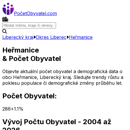
Počet
Obyvatel
.com
Liberecký kraj
Okres
Liberec
Heřmanice
Heřmanice
& Počet Obyvatel
Objevte aktuální počet obyvatel a demografická data o
obci
Heřmanice
,
Liberecký kraj
. Sledujte trendy růstu a
poklesu populace či demografické změny průběhu let.
Počet Obyvatel:
286
+
1.1
%
Vývoj Počtu Obyvatel
- 2004 až