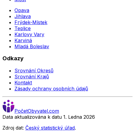
Opava
Jihlava
Frýdek-Místek
Teplice
Karlovy Vary
Karviná
Mladá Boleslav
Odkazy
Srovnání Okresů
Srovnání Krajů
Kontakt
Zásady ochrany osobních údajů
Počet
Obyvatel
.com
Data aktualizována k datu 1. Ledna
2026
Zdroj dat:
Český statistický úřad
.