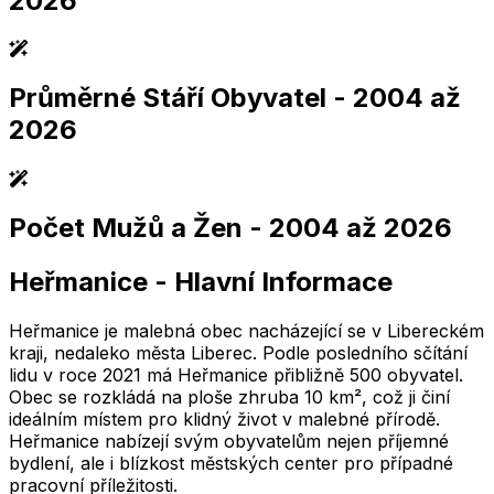
2026
Průměrné Stáří Obyvatel
- 2004 až
2,005
2,010
2,015
2,020
2,025
2,005
2,010
2,015
2,020
2,025
2026
Počet Mužů a Žen
- 2004 až 2026
2,005
2,010
2,015
2,020
2,025
2,005
2,010
2,015
2,020
2,025
Heřmanice
-
Hlavní Informace
2,005
2,010
2,015
2,020
2,025
2,005
2,010
2,015
2,020
2,025
Heřmanice je malebná obec nacházející se v Libereckém
kraji, nedaleko města Liberec. Podle posledního sčítání
lidu v roce 2021 má Heřmanice přibližně 500 obyvatel.
Obec se rozkládá na ploše zhruba 10 km², což ji činí
ideálním místem pro klidný život v malebné přírodě.
Heřmanice nabízejí svým obyvatelům nejen příjemné
bydlení, ale i blízkost městských center pro případné
pracovní příležitosti.