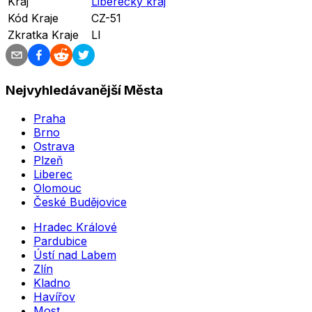
Kraj
Liberecký kraj
Kód Kraje
CZ-51
Zkratka Kraje
LI
Nejvyhledávanější Města
Praha
Brno
Ostrava
Plzeň
Liberec
Olomouc
České Budějovice
Hradec Králové
Pardubice
Ústí nad Labem
Zlín
Kladno
Havířov
Most