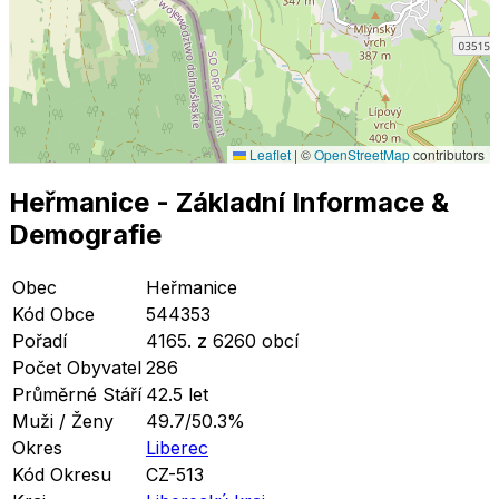
Leaflet
|
©
OpenStreetMap
contributors
Heřmanice
- Základní Informace
&
Demografie
Obec
Heřmanice
Kód Obce
544353
Pořadí
4165. z 6260 obcí
Počet Obyvatel
286
Průměrné Stáří
42.5 let
Muži / Ženy
49.7/50.3%
Okres
Liberec
Kód Okresu
CZ-513