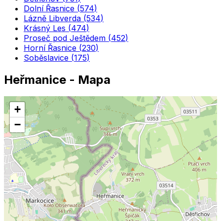
Dolní Řasnice
(
574
)
Lázně Libverda
(
534
)
Krásný Les
(
474
)
Proseč pod Ještědem
(
452
)
Horní Řasnice
(
230
)
Soběslavice
(
175
)
Heřmanice
- Mapa
+
−