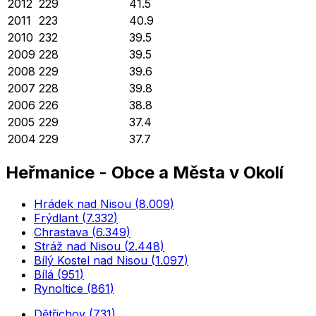
2012
229
41.5
2011
223
40.9
2010
232
39.5
2009
228
39.5
2008
229
39.6
2007
228
39.8
2006
226
38.8
2005
229
37.4
2004
229
37.7
Heřmanice
-
Obce a Města v Okolí
Hrádek nad Nisou
(
8.009
)
Frýdlant
(
7.332
)
Chrastava
(
6.349
)
Stráž nad Nisou
(
2.448
)
Bílý Kostel nad Nisou
(
1.097
)
Bílá
(
951
)
Rynoltice
(
861
)
Dětřichov
(
731
)