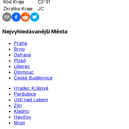
Kód Kraje
CZ-31
Zkratka Kraje
JC
Nejvyhledávanější Města
Praha
Brno
Ostrava
Plzeň
Liberec
Olomouc
České Budějovice
Hradec Králové
Pardubice
Ústí nad Labem
Zlín
Kladno
Havířov
Most