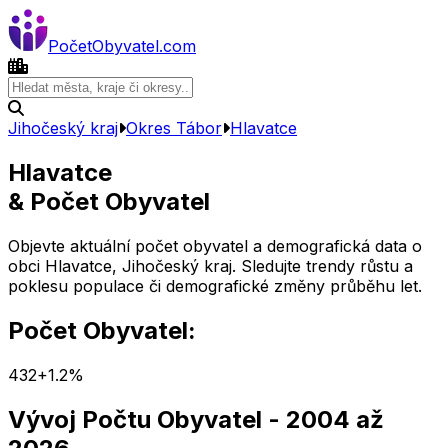
Počet
Obyvatel
.com
Jihočeský kraj
Okres
Tábor
Hlavatce
Hlavatce
& Počet Obyvatel
Objevte aktuální počet obyvatel a demografická data o
obci
Hlavatce
,
Jihočeský kraj
. Sledujte trendy růstu a
poklesu populace či demografické změny průběhu let.
Počet Obyvatel:
432
+
1.2
%
Vývoj Počtu Obyvatel
- 2004 až