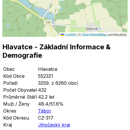
Leaflet
|
©
OpenStreetMap
contributors
Hlavatce
- Základní Informace
&
Demografie
Obec
Hlavatce
Kód Obce
552321
Pořadí
3259. z 6260 obcí
Počet Obyvatel
432
Průměrné Stáří
42.2 let
Muži / Ženy
48.4/51.6%
Okres
Tábor
Kód Okresu
CZ-317
Kraj
Jihočeský kraj