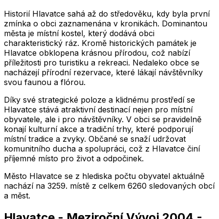
Historií Hlavatce sahá až do středověku, kdy byla první
zmínka o obci zaznamenána v kronikách. Dominantou
města je místní kostel, který dodává obci
charakteristický ráz. Kromě historických památek je
Hlavatce obklopena krásnou přírodou, což nabízí
příležitosti pro turistiku a rekreaci. Nedaleko obce se
nacházejí přírodní rezervace, které lákají návštěvníky
svou faunou a flórou.
Díky své strategické poloze a klidnému prostředí se
Hlavatce stává atraktivní destinací nejen pro místní
obyvatele, ale i pro návštěvníky. V obci se pravidelně
konají kulturní akce a tradiční trhy, které podporují
místní tradice a zvyky. Občané se snaží udržovat
komunitního ducha a spolupráci, což z Hlavatce činí
příjemné místo pro život a odpočinek.
Město
Hlavatce
se z hlediska počtu obyvatel aktuálně
nachází na
3259
. místě z celkem
6260
sledovaných obcí
a měst.
Hlavatce
-
Meziroční Vývoj
2004
-