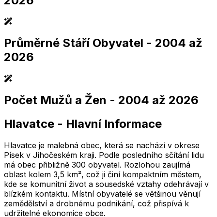
2026
Průměrné Stáří Obyvatel
- 2004 až
2,005
2,010
2,015
2,020
2,025
2,005
2,010
2,015
2,020
2,025
2026
Počet Mužů a Žen
- 2004 až 2026
2,005
2,010
2,015
2,020
2,025
2,005
2,010
2,015
2,020
2,025
Hlavatce
-
Hlavní Informace
2,005
2,010
2,015
2,020
2,025
2,005
2,010
2,015
2,020
2,025
Hlavatce je malebná obec, která se nachází v okrese
Písek v Jihočeském kraji. Podle posledního sčítání lidu
má obec přibližně 300 obyvatel. Rozlohou zaujímá
oblast kolem 3,5 km², což ji činí kompaktním městem,
kde se komunitní život a sousedské vztahy odehrávají v
blízkém kontaktu. Místní obyvatelé se většinou věnují
zemědělství a drobnému podnikání, což přispívá k
udržitelné ekonomice obce.