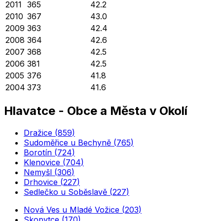
2011
365
42.2
2010
367
43.0
2009
363
42.4
2008
364
42.6
2007
368
42.5
2006
381
42.5
2005
376
41.8
2004
373
41.6
Hlavatce
-
Obce a Města v Okolí
Dražice
(
859
)
Sudoměřice u Bechyně
(
765
)
Borotín
(
724
)
Klenovice
(
704
)
Nemyšl
(
306
)
Drhovice
(
227
)
Sedlečko u Soběslavě
(
227
)
Nová Ves u Mladé Vožice
(
203
)
Skopytce
(
170
)