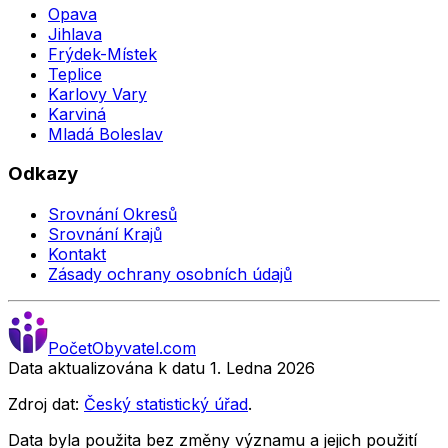
Opava
Jihlava
Frýdek-Místek
Teplice
Karlovy Vary
Karviná
Mladá Boleslav
Odkazy
Srovnání Okresů
Srovnání Krajů
Kontakt
Zásady ochrany osobních údajů
Počet
Obyvatel
.com
Data aktualizována k datu 1. Ledna
2026
Zdroj dat:
Český statistický úřad
.
Data byla použita bez změny významu a jejich použití