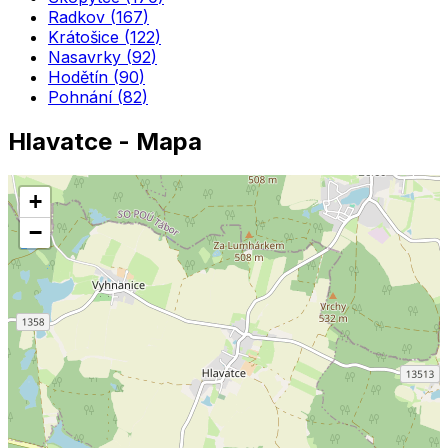
Radkov
(
167
)
Krátošice
(
122
)
Nasavrky
(
92
)
Hodětín
(
90
)
Pohnání
(
82
)
Hlavatce
- Mapa
+
−