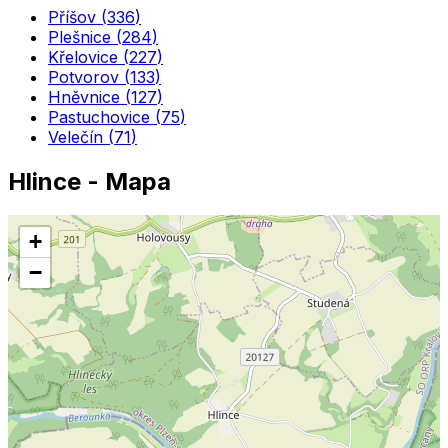
Příšov
(
336
)
Plešnice
(
284
)
Křelovice
(
227
)
Potvorov
(
133
)
Hněvnice
(
127
)
Pastuchovice
(
75
)
Velečín
(
71
)
Hlince
- Mapa
+
−