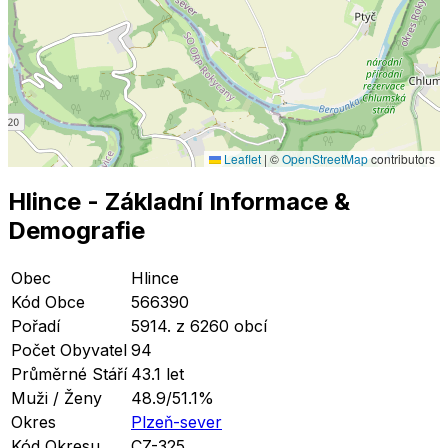
Leaflet
|
©
OpenStreetMap
contributors
Hlince
- Základní Informace
&
Demografie
Obec
Hlince
Kód Obce
566390
Pořadí
5914. z 6260 obcí
Počet Obyvatel
94
Průměrné Stáří
43.1 let
Muži / Ženy
48.9/51.1%
Okres
Plzeň-sever
Kód Okresu
CZ-325