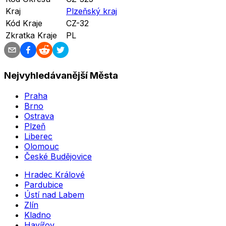
Kraj
Plzeňský kraj
Kód Kraje
CZ-32
Zkratka Kraje
PL
Nejvyhledávanější Města
Praha
Brno
Ostrava
Plzeň
Liberec
Olomouc
České Budějovice
Hradec Králové
Pardubice
Ústí nad Labem
Zlín
Kladno
Havířov