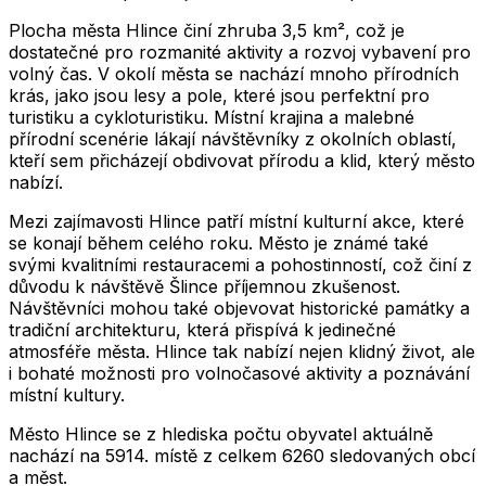
Plocha města Hlince činí zhruba 3,5 km², což je
dostatečné pro rozmanité aktivity a rozvoj vybavení pro
volný čas. V okolí města se nachází mnoho přírodních
krás, jako jsou lesy a pole, které jsou perfektní pro
turistiku a cykloturistiku. Místní krajina a malebné
přírodní scenérie lákají návštěvníky z okolních oblastí,
kteří sem přicházejí obdivovat přírodu a klid, který město
nabízí.
Mezi zajímavosti Hlince patří místní kulturní akce, které
se konají během celého roku. Město je známé také
svými kvalitními restauracemi a pohostinností, což činí z
důvodu k návštěvě Šlince příjemnou zkušenost.
Návštěvníci mohou také objevovat historické památky a
tradiční architekturu, která přispívá k jedinečné
atmosféře města. Hlince tak nabízí nejen klidný život, ale
i bohaté možnosti pro volnočasové aktivity a poznávání
místní kultury.
Město
Hlince
se z hlediska počtu obyvatel aktuálně
nachází na
5914
. místě z celkem
6260
sledovaných obcí
a měst.