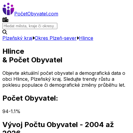
Počet
Obyvatel
.com
Plzeňský kraj
Okres
Plzeň-sever
Hlince
Hlince
& Počet Obyvatel
Objevte aktuální počet obyvatel a demografická data o
obci
Hlince
,
Plzeňský kraj
. Sledujte trendy růstu a
poklesu populace či demografické změny průběhu let.
Počet Obyvatel:
94
-1.1
%
Vývoj Počtu Obyvatel
- 2004 až