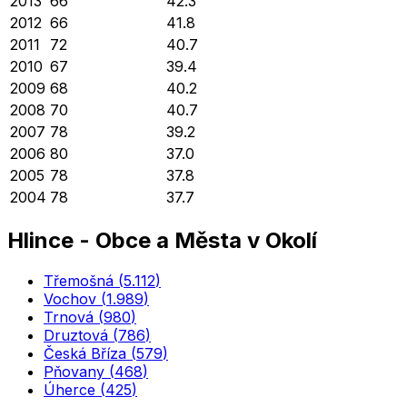
2013
66
42.3
2012
66
41.8
2011
72
40.7
2010
67
39.4
2009
68
40.2
2008
70
40.7
2007
78
39.2
2006
80
37.0
2005
78
37.8
2004
78
37.7
Hlince
-
Obce a Města v Okolí
Třemošná
(
5.112
)
Vochov
(
1.989
)
Trnová
(
980
)
Druztová
(
786
)
Česká Bříza
(
579
)
Pňovany
(
468
)
Úherce
(
425
)