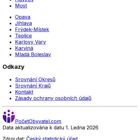
Most
Opava
Jihlava
Frýdek-Místek
Teplice
Karlovy Vary
Karviná
Mladá Boleslav
Odkazy
Srovnání Okresů
Srovnání Krajů
Kontakt
Zásady ochrany osobních údajů
Počet
Obyvatel
.com
Data aktualizována k datu 1. Ledna
2026
Zdroj dat:
Český statistický úřad
.