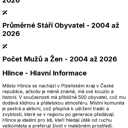
2026
Průměrné Stáří Obyvatel
- 2004 až
2,005
2,010
2,015
2,020
2,025
2,005
2,010
2,015
2,020
2,025
2026
Počet Mužů a Žen
- 2004 až 2026
2,005
2,010
2,015
2,020
2,025
2,005
2,010
2,015
2,020
2,025
Hlince
-
Hlavní Informace
2,005
2,010
2,015
2,020
2,025
2,005
2,010
2,015
2,020
2,025
Město Hlince se nachází v Plzeňském kraji v České
republice, ačkoliv je méně známé, má své kouzlo a
historii. V současnosti má přibližně 500 obyvatel, což mu
dodává klidnou a přátelskou atmosféru. Místní komunita
je pestrá a aktivní, což přispívá k udržení tradic a
zvyklostí, které se v regionu po generace předávají.
Hlince je ideální pro lidi, kteří hledají útěk od ruchu
velkoměsta a preferují život v malebném prostředí.