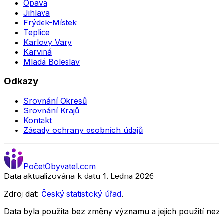
Opava
Jihlava
Frýdek-Místek
Teplice
Karlovy Vary
Karviná
Mladá Boleslav
Odkazy
Srovnání Okresů
Srovnání Krajů
Kontakt
Zásady ochrany osobních údajů
Počet
Obyvatel
.com
Data aktualizována k datu 1. Ledna
2026
Zdroj dat:
Český statistický úřad
.
Data byla použita bez změny významu a jejich použití 