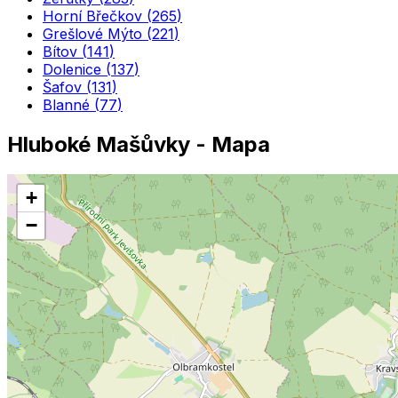
Horní Břečkov
(
265
)
Grešlové Mýto
(
221
)
Bítov
(
141
)
Dolenice
(
137
)
Šafov
(
131
)
Blanné
(
77
)
Hluboké Mašůvky
- Mapa
+
−