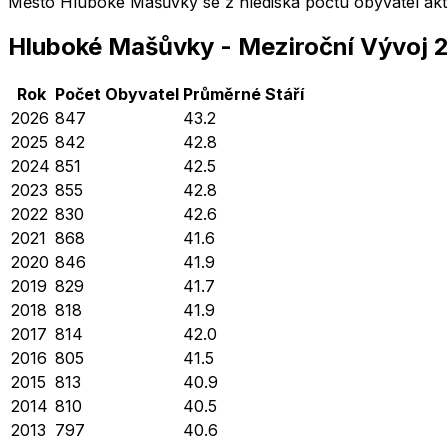
Město
Hluboké Mašůvky
se z hlediska počtu obyvatel ak
Hluboké Mašůvky
-
Meziroční Vývoj
Rok
Počet Obyvatel
Průměrné
Stáří
2026
847
43.2
2025
842
42.8
2024
851
42.5
2023
855
42.8
2022
830
42.6
2021
868
41.6
2020
846
41.9
2019
829
41.7
2018
818
41.9
2017
814
42.0
2016
805
41.5
2015
813
40.9
2014
810
40.5
2013
797
40.6