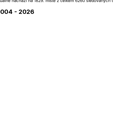
tuálně nachází na
1829
. místě z celkem
6260
sledovaných o
2004
-
2026