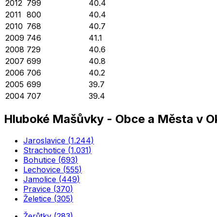
2012
799
40.4
2011
800
40.4
2010
768
40.7
2009
746
41.1
2008
729
40.6
2007
699
40.8
2006
706
40.2
2005
699
39.7
2004
707
39.4
Hluboké Mašůvky
-
Obce a Města v Ok
Jaroslavice
(
1.244
)
Strachotice
(
1.031
)
Bohutice
(
693
)
Lechovice
(
555
)
Jamolice
(
449
)
Pravice
(
370
)
Želetice
(
305
)
Žerůtky
(
283
)