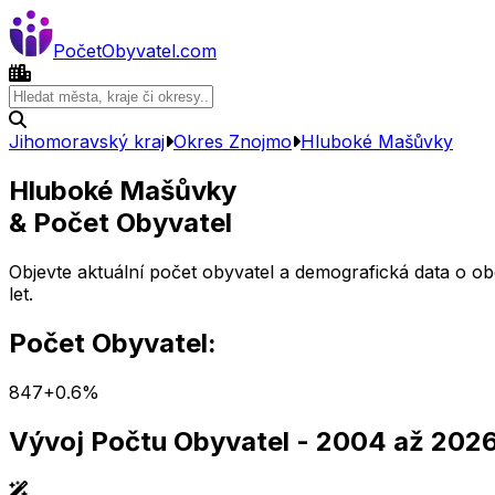
Počet
Obyvatel
.com
Jihomoravský kraj
Okres
Znojmo
Hluboké Mašůvky
Hluboké Mašůvky
& Počet Obyvatel
Objevte aktuální počet obyvatel a demografická data o o
let.
Počet Obyvatel:
847
+
0.6
%
Vývoj Počtu Obyvatel
- 2004 až 202