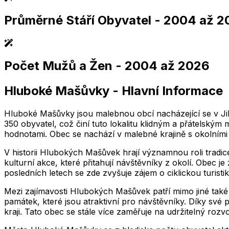
Průměrné Stáří Obyvatel
- 2004 až 2
,004
2,005
2,006
2,007
2,008
2,009
2,010
2,011
2,004
2,005
2,006
2,007
2,008
2,009
2,010
2,01
Počet Mužů a Žen
- 2004 až 2026
,004
2,005
2,006
2,007
2,008
2,009
2,010
2,011
2,004
2,005
2,006
2,007
2,008
2,009
2,010
2,01
Hluboké Mašůvky
-
Hlavní Informace
,004
2,005
2,006
2,007
2,008
2,009
2,010
2,011
2,004
2,005
2,006
2,007
2,008
2,009
2,010
2,01
Hluboké Mašůvky jsou malebnou obcí nacházející se v Jih
350 obyvatel, což činí tuto lokalitu klidným a přátelský
hodnotami. Obec se nachází v malebné krajině s okolními
V historii Hlubokých Mašůvek hrají významnou roli tradice
kulturní akce, které přitahují návštěvníky z okolí. Obec 
posledních letech se zde zvyšuje zájem o ciklickou turist
Mezi zajímavosti Hlubokých Mašůvek patří mimo jiné také 
památek, které jsou atraktivní pro návštěvníky. Díky s
kraji. Tato obec se stále více zaměřuje na udržitelný rozvoj