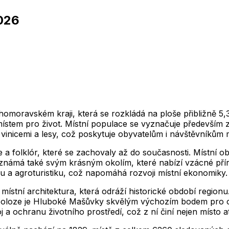
026
2,012
2,013
2,014
2,015
2,016
2,017
2,018
1
2,012
2,013
2,014
2,015
2,016
2,017
2,018
2,012
2,013
2,014
2,015
2,016
2,017
2,018
1
2,012
2,013
2,014
2,015
2,016
2,017
2,018
2,012
2,013
2,014
2,015
2,016
2,017
2,018
1
2,012
2,013
2,014
2,015
2,016
2,017
2,018
omoravském kraji, která se rozkládá na ploše přibližně 5,
m místem pro život. Místní populace se vyznačuje předevší
 vinicemi a lesy, což poskytuje obyvatelům i návštěvníkům
 a folklór, které se zachovaly až do současnosti. Místní ob
je známá také svým krásným okolím, které nabízí vzácné pří
iku a agroturistiku, což napomáhá rozvoji místní ekonomiky.
místní architektura, která odráží historické období region
vé poloze je Hluboké Mašůvky skvělým výchozím bodem pro 
 a ochranu životního prostředí, což z ní činí nejen místo atr