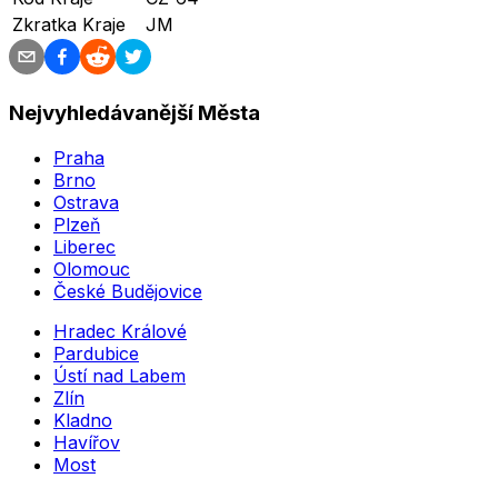
Zkratka Kraje
JM
Nejvyhledávanější Města
Praha
Brno
Ostrava
Plzeň
Liberec
Olomouc
České Budějovice
Hradec Králové
Pardubice
Ústí nad Labem
Zlín
Kladno
Havířov
Most