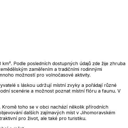
2,019
2,020
2,021
2,022
2,023
2,024
2,025
2,0
2,019
2,020
2,021
2,022
2,023
2,024
2,025
2,026
2,019
2,020
2,021
2,022
2,023
2,024
2,025
2,0
2,019
2,020
2,021
2,022
2,023
2,024
2,025
2,026
2,019
2,020
2,021
2,022
2,023
2,024
2,025
2,0
2,019
2,020
2,021
2,022
2,023
2,024
2,025
2,026
3 km². Podle posledních dostupných údajů zde žije zhruba
m zemědělským zaměřením a tradičními rodinnými
 mnoho možností pro volnočasové aktivity.
yvatelé s láskou udržují místní zvyky a pořádají různé
rodní scenérie a možnost poznat místní flóru a faunu. V
u. Kromě toho se v obci nachází několik přírodních
objevování dalších zajímavých míst v Jihomoravském
aktivní pro život, ale také pro turistiku.