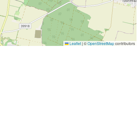
Leaflet
|
©
OpenStreetMap
contributors