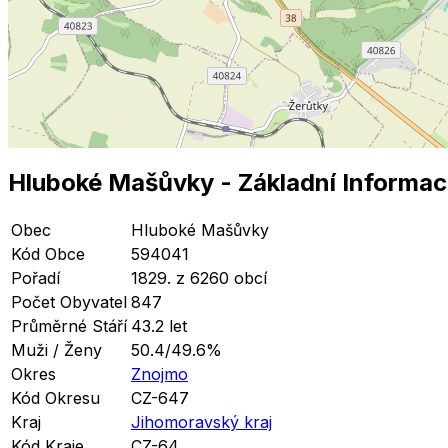
Hluboké Mašůvky
- Základní Informa
Obec
Hluboké Mašůvky
Kód Obce
594041
Pořadí
1829. z 6260 obcí
Počet Obyvatel
847
Průměrné Stáří
43.2 let
Muži / Ženy
50.4/49.6%
Okres
Znojmo
Kód Okresu
CZ-647
Kraj
Jihomoravský kraj
Kód Kraje
CZ-64