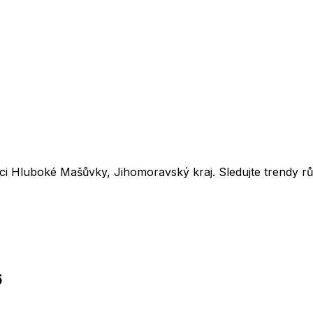
bci
Hluboké Mašůvky
,
Jihomoravský kraj
. Sledujte trendy 
6