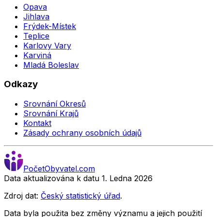
Opava
Jihlava
Frýdek-Místek
Teplice
Karlovy Vary
Karviná
Mladá Boleslav
Odkazy
Srovnání Okresů
Srovnání Krajů
Kontakt
Zásady ochrany osobních údajů
Počet
Obyvatel
.com
Data aktualizována k datu 1. Ledna
2026
Zdroj dat:
Český statistický úřad
.
Data byla použita bez změny významu a jejich použití