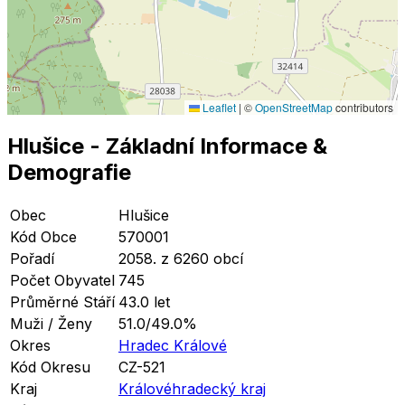
Leaflet
|
©
OpenStreetMap
contributors
Hlušice
- Základní Informace
&
Demografie
Obec
Hlušice
Kód Obce
570001
Pořadí
2058. z 6260 obcí
Počet Obyvatel
745
Průměrné Stáří
43.0 let
Muži / Ženy
51.0/49.0%
Okres
Hradec Králové
Kód Okresu
CZ-521
Kraj
Královéhradecký kraj