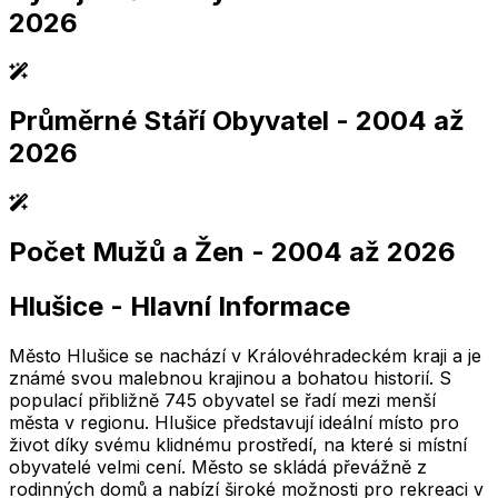
2026
Průměrné Stáří Obyvatel
- 2004 až
2,005
2,010
2,015
2,020
2,025
2,005
2,010
2,015
2,020
2,025
2026
Počet Mužů a Žen
- 2004 až 2026
2,005
2,010
2,015
2,020
2,025
2,005
2,010
2,015
2,020
2,025
Hlušice
-
Hlavní Informace
2,005
2,010
2,015
2,020
2,025
2,005
2,010
2,015
2,020
2,025
Město Hlušice se nachází v Královéhradeckém kraji a je
známé svou malebnou krajinou a bohatou historií. S
populací přibližně 745 obyvatel se řadí mezi menší
města v regionu. Hlušice představují ideální místo pro
život díky svému klidnému prostředí, na které si místní
obyvatelé velmi cení. Město se skládá převážně z
rodinných domů a nabízí široké možnosti pro rekreaci v