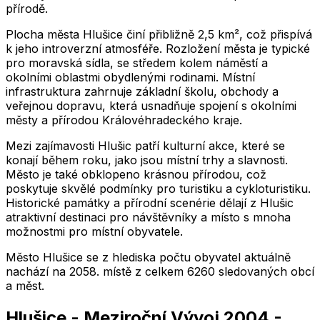
přírodě.
Plocha města Hlušice činí přibližně 2,5 km², což přispívá
k jeho introverzní atmosféře. Rozložení města je typické
pro moravská sídla, se středem kolem náměstí a
okolními oblastmi obydlenými rodinami. Místní
infrastruktura zahrnuje základní školu, obchody a
veřejnou dopravu, která usnadňuje spojení s okolními
městy a přírodou Královéhradeckého kraje.
Mezi zajímavosti Hlušic patří kulturní akce, které se
konají během roku, jako jsou místní trhy a slavnosti.
Město je také obklopeno krásnou přírodou, což
poskytuje skvělé podmínky pro turistiku a cykloturistiku.
Historické památky a přírodní scenérie dělají z Hlušic
atraktivní destinaci pro návštěvníky a místo s mnoha
možnostmi pro místní obyvatele.
Město
Hlušice
se z hlediska počtu obyvatel aktuálně
nachází na
2058
. místě z celkem
6260
sledovaných obcí
a měst.
Hlušice
-
Meziroční Vývoj
2004
-