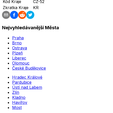
Kód Kraje
CZ-52
Zkratka Kraje
KR
Nejvyhledávanější Města
Praha
Brno
Ostrava
Plzeň
Liberec
Olomouc
České Budějovice
Hradec Králové
Pardubice
Ústí nad Labem
Zlín
Kladno
Havířov
Most