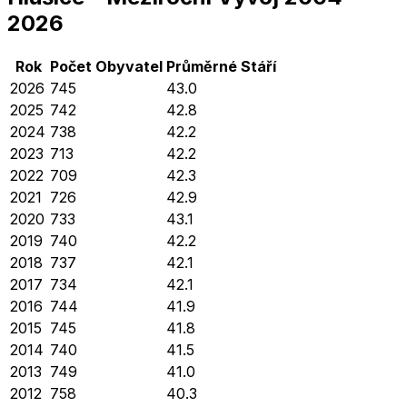
2026
Rok
Počet Obyvatel
Průměrné
Stáří
2026
745
43.0
2025
742
42.8
2024
738
42.2
2023
713
42.2
2022
709
42.3
2021
726
42.9
2020
733
43.1
2019
740
42.2
2018
737
42.1
2017
734
42.1
2016
744
41.9
2015
745
41.8
2014
740
41.5
2013
749
41.0
2012
758
40.3