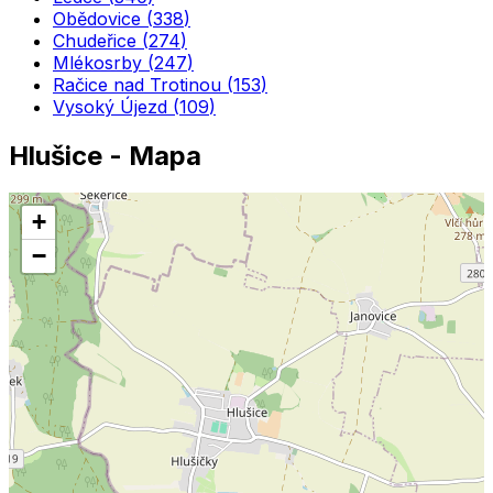
Obědovice
(
338
)
Chudeřice
(
274
)
Mlékosrby
(
247
)
Račice nad Trotinou
(
153
)
Vysoký Újezd
(
109
)
Hlušice
- Mapa
+
−