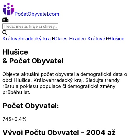
Počet
Obyvatel
.com
Královéhradecký kraj
Okres
Hradec Králové
Hlušice
Hlušice
& Počet Obyvatel
Objevte aktuální počet obyvatel a demografická data o
obci
Hlušice
,
Královéhradecký kraj
. Sledujte trendy
růstu a poklesu populace či demografické změny
průběhu let.
Počet Obyvatel:
745
+
0.4
%
Vývoj Počtu Obyvatel
- 2004 až