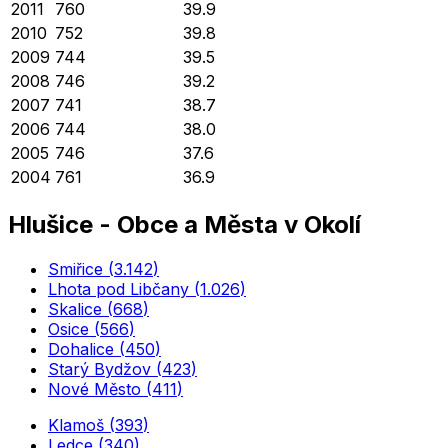
2011
760
39.9
2010
752
39.8
2009
744
39.5
2008
746
39.2
2007
741
38.7
2006
744
38.0
2005
746
37.6
2004
761
36.9
Hlušice
-
Obce a Města v Okolí
Smiřice
(
3.142
)
Lhota pod Libčany
(
1.026
)
Skalice
(
668
)
Osice
(
566
)
Dohalice
(
450
)
Starý Bydžov
(
423
)
Nové Město
(
411
)
Klamoš
(
393
)
Ledce
(
340
)