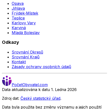
Opava
Jihlava
Frýdek-Místek
Teplice
Karlovy Vary
Karviná
Mladá Boleslav
Odkazy
Srovnání Okresů
Srovnání Krajů
Kontakt
Zásady ochrany osobních údajů
Počet
Obyvatel
.com
Data aktualizována k datu 1. Ledna
2026
Zdroj dat:
Český statistický úřad
.
Data byla použita bez změny významu a jejich použití