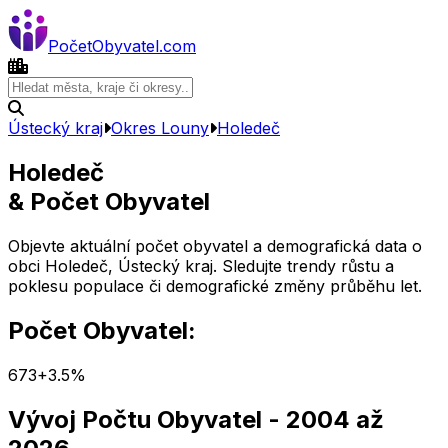
Počet
Obyvatel
.com
Ústecký kraj
Okres
Louny
Holedeč
Holedeč
& Počet Obyvatel
Objevte aktuální počet obyvatel a demografická data o
obci
Holedeč
,
Ústecký kraj
. Sledujte trendy růstu a
poklesu populace či demografické změny průběhu let.
Počet Obyvatel:
673
+
3.5
%
Vývoj Počtu Obyvatel
- 2004 až