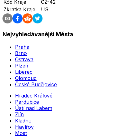
Kód Kraje
CZ-42
Zkratka Kraje
US
Nejvyhledávanější Města
Praha
Brno
Ostrava
Plzeň
Liberec
Olomouc
České Budějovice
Hradec Králové
Pardubice
Ústí nad Labem
Zlín
Kladno
Havířov
Most