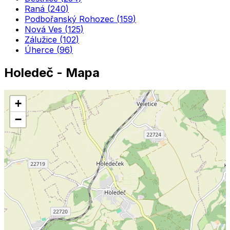
Raná
(
240
)
Podbořanský Rohozec
(
159
)
Nová Ves
(
125
)
Zálužice
(
102
)
Úherce
(
96
)
Holedeč
- Mapa
+
−