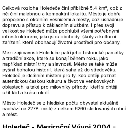
Celková rozloha Holedeče činí přibližně 5,4 km², což z
něj činí malebnou a kompaktní lokalitu. Město je dobře
propojeno s okolními vesnicemi a městy, což usnadňuje
dopravu a přístup k základním službám. I přes svoji
velikost se Holedeč může pochlubit všemi potřebnými
infrastrukturami, jako jsou obchody, školy a kulturní
zařízení, které obohacují životní prostředí pro občany.
Mezi zajímavosti Holedeče patří jeho historické památky
a tradiční akce, které se konají během roku, jako
například místní trhy a slavnosti. Město se také může
pyšnit bohatou historií, která sahá až do středověku.
Holedeč je ideálním místem pro ty, kdo chtějí poznat
autentickou českou kulturu a život ve venkovských
oblastech, a také pro milovníky přírody, kteří si chtějí
užít klid a krásu okolí.
Město
Holedeč
se z hlediska počtu obyvatel aktuálně
nachází na
2278
. místě z celkem
6260
sledovaných obcí
a měst.
Holedeč
-
Meziroční Vývoj
2004
-