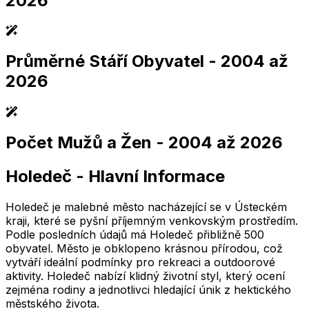
2026
Průměrné Stáří Obyvatel
- 2004 až
2,005
2,010
2,015
2,020
2,025
2,005
2,010
2,015
2,020
2,025
2026
Počet Mužů a Žen
- 2004 až 2026
2,005
2,010
2,015
2,020
2,025
2,005
2,010
2,015
2,020
2,025
Holedeč
-
Hlavní Informace
2,005
2,010
2,015
2,020
2,025
2,005
2,010
2,015
2,020
2,025
Holedeč je malebné město nacházející se v Ústeckém
kraji, které se pyšní příjemným venkovským prostředím.
Podle posledních údajů má Holedeč přibližně 500
obyvatel. Město je obklopeno krásnou přírodou, což
vytváří ideální podmínky pro rekreaci a outdoorové
aktivity. Holedeč nabízí klidný životní styl, který ocení
zejména rodiny a jednotlivci hledající únik z hektického
městského života.