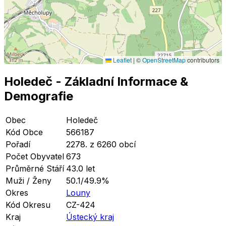
Leaflet
|
©
OpenStreetMap
contributors
Holedeč
- Základní Informace
&
Demografie
Obec
Holedeč
Kód Obce
566187
Pořadí
2278. z 6260 obcí
Počet Obyvatel
673
Průměrné Stáří
43.0 let
Muži / Ženy
50.1/49.9%
Okres
Louny
Kód Okresu
CZ-424
Kraj
Ústecký kraj