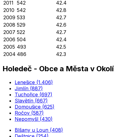
2011
542
42.4
2010
542
42.8
2009
533
42.7
2008
529
42.6
2007
522
42.7
2006
504
42.4
2005
493
42.5
2004
486
42.3
Holedeč
-
Obce a Města v Okolí
Lenešice
(
1.406
)
Jimlín
(
887
)
Tuchořice
(
697
)
Slavětín
(
667
)
Domoušice
(
625
)
Ročov
(
587
)
Nepomyšl
(
430
)
Blšany u Loun
(
408
)
Deštnice
(
254
)