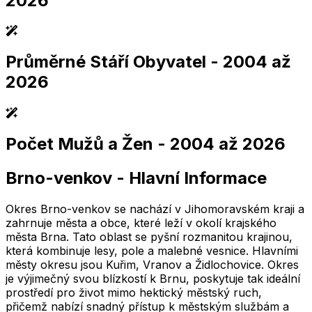
2026
Průměrné Stáří Obyvatel
- 2004 až
2,005
2,010
2,015
2,020
2,025
2,005
2,010
2,015
2,020
2,025
2026
Počet Mužů a Žen
- 2004 až 2026
2,005
2,010
2,015
2,020
2,025
2,005
2,010
2,015
2,020
2,025
Brno-venkov
-
Hlavní Informace
2,005
2,010
2,015
2,020
2,025
2,005
2,010
2,015
2,020
2,025
Okres Brno-venkov se nachází v Jihomoravském kraji a
zahrnuje města a obce, které leží v okolí krajského
města Brna. Tato oblast se pyšní rozmanitou krajinou,
která kombinuje lesy, pole a malebné vesnice. Hlavními
městy okresu jsou Kuřim, Vranov a Židlochovice. Okres
je výjimečný svou blízkostí k Brnu, poskytuje tak ideální
prostředí pro život mimo hektický městský ruch,
přičemž nabízí snadný přístup k městským službám a