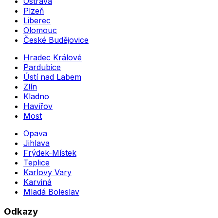
Ostrava
Plzeň
Liberec
Olomouc
České Budějovice
Hradec Králové
Pardubice
Ústí nad Labem
Zlín
Kladno
Havířov
Most
Opava
Jihlava
Frýdek-Místek
Teplice
Karlovy Vary
Karviná
Mladá Boleslav
Odkazy