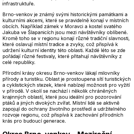
infrastruktuře.
Brno-venkov je známý svými historickými památkami a
kulturními akcemi, které se pravidelně konají v místních
obcích. Například zámek v Moravci a kostel svatého
Jakuba ve Šlapanicích jsou mezi návštěvníky oblíbené.
Kromě toho se v regionu konají různé tradiční slavnosti,
které oslavují místní tradice a zvyky, což přispívá k
udržení kulturní identity této oblasti. Každé léto se zde
pořádají různé festivaly, které přitahují návštěvníky z
celé republiky.
Přírodní krásy okresu Brno-venkov lákají milovníky
přírody a turistiku. Oblast je prostoupena sítí turistických
a cyklistických stezek, které nabízejí možnosti pro vyžití
v přírodě. V okolí se nachází i několik chráněných
krajinných oblastí, které jsou ideální pro pozorování
ptáků a jiných divokých zvířat. Místní lidé se aktivně
zapojují do ochrany životního prostředí a udržitelného
rozvoje regionu, což přispívá k zachování přírodních
krás pro budoucí generace.