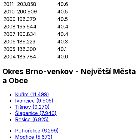
2011
203.858
40.6
2010
200.909
40.5
2009
198.379
40.5
2008
195.644
40.4
2007
190.834
40.4
2006
189.223
40.3
2005
188.300
40.1
2004
185.784
40.0
Okres
Brno-venkov
-
Největší Města
a Obce
Kuřim
(
11.499
)
Ivančice
(
9.905
)
Tišnov
(
9.270
)
Šlapanice
(
7.940
)
Rosice
(
6.825
)
Pohořelice
(
6.299
)
Modřice
(
5.673
)