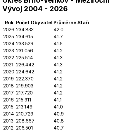
Okres Brno-venkov
-
Meziroční
Vývoj
2004
-
2026
Rok
Počet Obyvatel
Průměrné
Stáří
2026
234.833
42.0
2025
234.615
41.7
2024
233.529
41.5
2023
231.056
41.2
2022
225.514
41.3
2021
226.442
41.3
2020
224.642
41.2
2019
222.370
41.2
2018
219.903
41.2
2017
217.720
41.2
2016
215.311
41.1
2015
213.149
41.0
2014
210.729
40.9
2013
208.667
40.8
2012
206.501
40.7