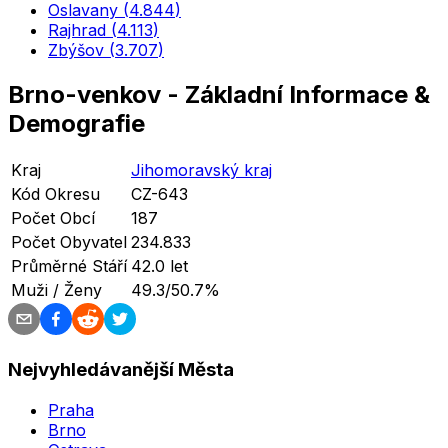
Oslavany
(
4.844
)
Rajhrad
(
4.113
)
Zbýšov
(
3.707
)
Brno-venkov
-
Základní Informace
&
Demografie
Kraj
Jihomoravský kraj
Kód Okresu
CZ-643
Počet Obcí
187
Počet Obyvatel
234.833
Průměrné Stáří
42.0 let
Muži / Ženy
49.3/50.7%
Nejvyhledávanější Města
Praha
Brno