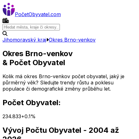
Počet
Obyvatel
.com
Jihomoravský kraj
Okres
Brno-venkov
Okres
Brno-venkov
& Počet Obyvatel
Kolik má okres
Brno-venkov
počet obyvatel, jaký je
půrměrný věk? Sledujte trendy růstu a poklesu
populace či demografické změny průběhu let.
Počet Obyvatel:
234.833
+
0.1
%
Vývoj Počtu Obyvatel
- 2004 až