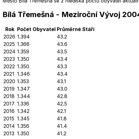
Město
Bílá Třemešná
se z hlediska počtu obyvatel aktuá
Bílá Třemešná
-
Meziroční Vývoj
200
Rok
Počet Obyvatel
Průměrné
Stáří
2026
1.394
43.2
2025
1.366
43.6
2024
1.359
43.5
2023
1.350
43.4
2022
1.350
43.3
2021
1.346
43.4
2020
1.353
43.1
2019
1.347
43.0
2018
1.344
42.8
2017
1.336
42.5
2016
1.342
42.1
2015
1.345
41.8
2014
1.356
41.4
2013
1.350
41.2