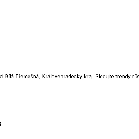
bci
Bílá Třemešná
,
Královéhradecký kraj
. Sledujte trendy 
6