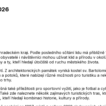
026
2,012
2,013
2,014
2,015
2,016
2,017
2,018
1
2,012
2,013
2,014
2,015
2,016
2,017
2,018
2,012
2,013
2,014
2,015
2,016
2,017
2,018
1
2,012
2,013
2,014
2,015
2,016
2,017
2,018
2,012
2,013
2,014
2,015
2,016
2,017
2,018
1
2,012
2,013
2,014
2,015
2,016
2,017
2,018
radeckém kraji. Podle posledního sčítání lidu má přibližn
i obyvatelé i návštěvníci mohou užívat klid a přírodu v oko
y a ty, kteří hledají útočiště od ruchu městského života.
etí. Z architektonických památek vyniká kostel sv. Bartolom
 potoků, které nabízejí různé možnosti pro turistiku a rekr
o trhy.
šná také příležitosti pro sportovní vyžití, jako je fotbal a c
Také zde naleznete několik zajímavých turistických tras, kt
 kteří hledají kombinaci historie, kultury a přírody.