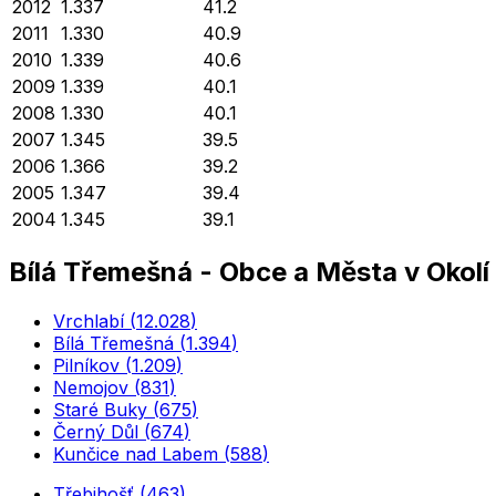
2012
1.337
41.2
2011
1.330
40.9
2010
1.339
40.6
2009
1.339
40.1
2008
1.330
40.1
2007
1.345
39.5
2006
1.366
39.2
2005
1.347
39.4
2004
1.345
39.1
Bílá Třemešná
-
Obce a Města v Okolí
Vrchlabí
(
12.028
)
Bílá Třemešná
(
1.394
)
Pilníkov
(
1.209
)
Nemojov
(
831
)
Staré Buky
(
675
)
Černý Důl
(
674
)
Kunčice nad Labem
(
588
)
Třebihošť
(
463
)