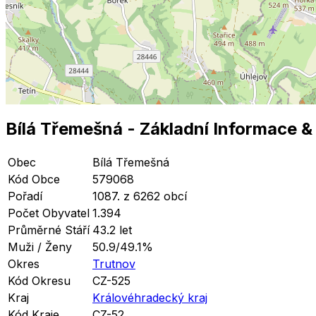
Bílá Třemešná
- Základní Informace
&
Obec
Bílá Třemešná
Kód Obce
579068
Pořadí
1087. z 6262 obcí
Počet Obyvatel
1.394
Průměrné Stáří
43.2 let
Muži / Ženy
50.9/49.1%
Okres
Trutnov
Kód Okresu
CZ-525
Kraj
Královéhradecký kraj
Kód Kraje
CZ-52