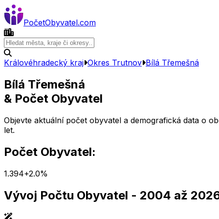
Počet
Obyvatel
.com
Královéhradecký kraj
Okres
Trutnov
Bílá Třemešná
Bílá Třemešná
& Počet Obyvatel
Objevte aktuální počet obyvatel a demografická data o o
let.
Počet Obyvatel:
1.394
+
2.0
%
Vývoj Počtu Obyvatel
- 2004 až 202