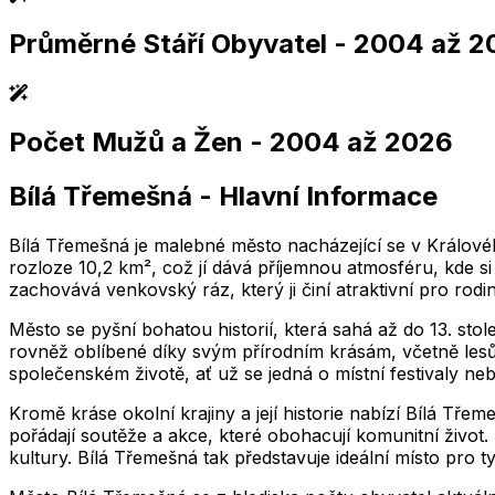
Průměrné Stáří Obyvatel
- 2004 až 2
,004
2,005
2,006
2,007
2,008
2,009
2,010
2,011
2,004
2,005
2,006
2,007
2,008
2,009
2,010
2,01
Počet Mužů a Žen
- 2004 až 2026
,004
2,005
2,006
2,007
2,008
2,009
2,010
2,011
2,004
2,005
2,006
2,007
2,008
2,009
2,010
2,01
Bílá Třemešná
-
Hlavní Informace
,004
2,005
2,006
2,007
2,008
2,009
2,010
2,011
2,004
2,005
2,006
2,007
2,008
2,009
2,010
2,01
Bílá Třemešná je malebné město nacházející se v Královéh
rozloze 10,2 km², což jí dává příjemnou atmosféru, kde s
zachovává venkovský ráz, který ji činí atraktivní pro rodin
Město se pyšní bohatou historií, která sahá až do 13. stol
rovněž oblíbené díky svým přírodním krásám, včetně lesů a
společenském životě, ať už se jedná o místní festivaly neb
Kromě kráse okolní krajiny a její historie nabízí Bílá Třeme
pořádají soutěže a akce, které obohacují komunitní život. 
kultury. Bílá Třemešná tak představuje ideální místo pro ty,