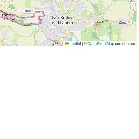
Leaflet
|
©
OpenStreetMap
contributors