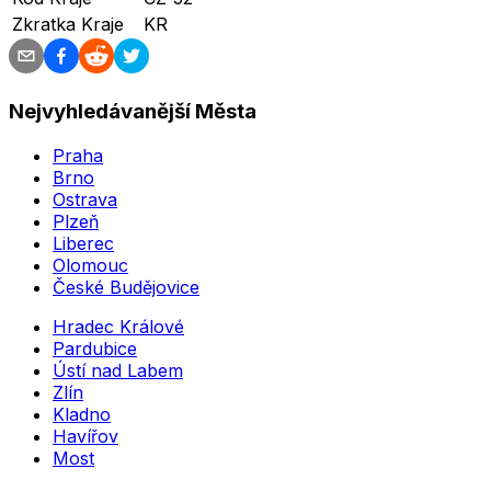
Zkratka Kraje
KR
Nejvyhledávanější Města
Praha
Brno
Ostrava
Plzeň
Liberec
Olomouc
České Budějovice
Hradec Králové
Pardubice
Ústí nad Labem
Zlín
Kladno
Havířov
Most