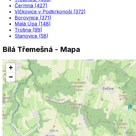
Čermná
(
427
)
Vlčkovice v Podkrkonoší
(
372
)
Borovnice
(
371
)
Malá Úpa
(
148
)
Trotina
(
99
)
Stanovice
(
58
)
Bílá Třemešná
- Mapa
+
−