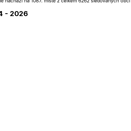
lně nachází na
1087
. místě z celkem
6262
sledovaných obcí 
4
-
2026