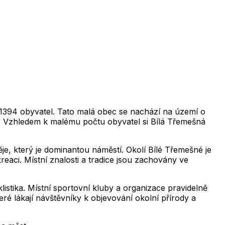
2,019
2,020
2,021
2,022
2,023
2,024
2,025
2,0
2,019
2,020
2,021
2,022
2,023
2,024
2,025
2,026
2,019
2,020
2,021
2,022
2,023
2,024
2,025
2,0
2,019
2,020
2,021
2,022
2,023
2,024
2,025
2,026
2,019
2,020
2,021
2,022
2,023
2,024
2,025
2,0
2,019
2,020
2,021
2,022
2,023
2,024
2,025
2,026
ě 1394 obyvatel. Tato malá obec se nachází na území o
lí. Vzhledem k malému počtu obyvatel si Bílá Třemešná
ěje, který je dominantou náměstí. Okolí Bílé Třemešné je
eaci. Místní znalosti a tradice jsou zachovány ve
yklistika. Místní sportovní kluby a organizace pravidelně
eré lákají návštěvníky k objevování okolní přírody a