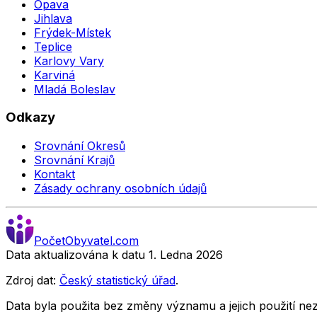
Opava
Jihlava
Frýdek-Místek
Teplice
Karlovy Vary
Karviná
Mladá Boleslav
Odkazy
Srovnání Okresů
Srovnání Krajů
Kontakt
Zásady ochrany osobních údajů
Počet
Obyvatel
.com
Data aktualizována k datu 1. Ledna
2026
Zdroj dat:
Český statistický úřad
.
Data byla použita bez změny významu a jejich použití 