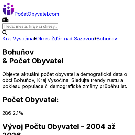
Počet
Obyvatel
.com
Kraj Vysočina
Okres
Žďár nad Sázavou
Bohuňov
Bohuňov
& Počet Obyvatel
Objevte aktuální počet obyvatel a demografická data o
obci
Bohuňov
,
Kraj Vysočina
. Sledujte trendy růstu a
poklesu populace či demografické změny průběhu let.
Počet Obyvatel:
286
-2.1
%
Vývoj Počtu Obyvatel
- 2004 až