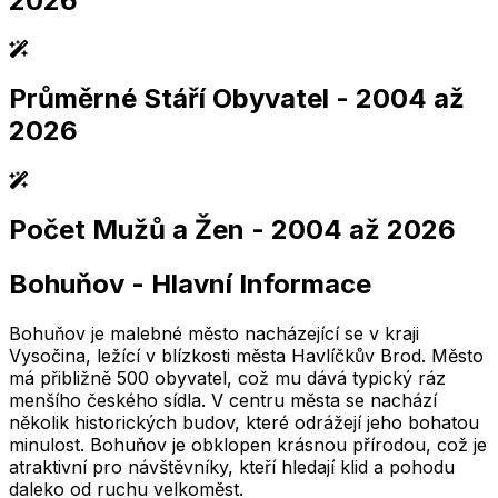
2026
Průměrné Stáří Obyvatel
- 2004 až
2,005
2,010
2,015
2,020
2,025
2,005
2,010
2,015
2,020
2,025
2026
Počet Mužů a Žen
- 2004 až 2026
2,005
2,010
2,015
2,020
2,025
2,005
2,010
2,015
2,020
2,025
Bohuňov
-
Hlavní Informace
2,005
2,010
2,015
2,020
2,025
2,005
2,010
2,015
2,020
2,025
Bohuňov je malebné město nacházející se v kraji
Vysočina, ležící v blízkosti města Havlíčkův Brod. Město
má přibližně 500 obyvatel, což mu dává typický ráz
menšího českého sídla. V centru města se nachází
několik historických budov, které odrážejí jeho bohatou
minulost. Bohuňov je obklopen krásnou přírodou, což je
atraktivní pro návštěvníky, kteří hledají klid a pohodu
daleko od ruchu velkoměst.