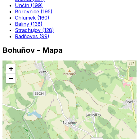
Unčín
(
199
)
Borovnice
(
195
)
Chlumek
(
160
)
Baliny
(
138
)
Strachujov
(
128
)
Radňoves
(
99
)
Bohuňov
- Mapa
+
−