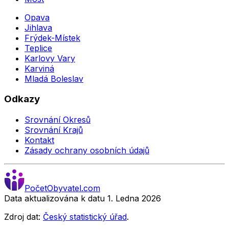
Opava
Jihlava
Frýdek-Místek
Teplice
Karlovy Vary
Karviná
Mladá Boleslav
Odkazy
Srovnání Okresů
Srovnání Krajů
Kontakt
Zásady ochrany osobních údajů
Počet
Obyvatel
.com
Data aktualizována k datu 1. Ledna
2026
Zdroj dat:
Český statistický úřad
.