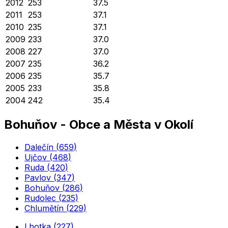
2012
253
37.5
2011
253
37.1
2010
235
37.1
2009
233
37.0
2008
227
37.0
2007
235
36.2
2006
235
35.7
2005
233
35.8
2004
242
35.4
Bohuňov
-
Obce a Města v Okolí
Dalečín
(
659
)
Ujčov
(
468
)
Ruda
(
420
)
Pavlov
(
347
)
Bohuňov
(
286
)
Rudolec
(
235
)
Chlumětín
(
229
)
Lhotka
(
227
)