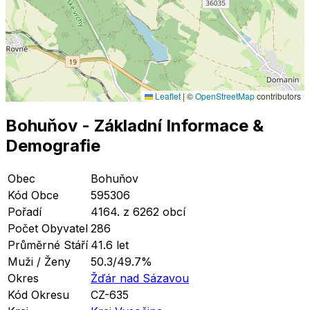
Leaflet
|
©
OpenStreetMap
contributors
Bohuňov
- Základní Informace
&
Demografie
Obec
Bohuňov
Kód Obce
595306
Pořadí
4164. z 6262 obcí
Počet Obyvatel
286
Průměrné Stáří
41.6 let
Muži / Ženy
50.3/49.7%
Okres
Žďár nad Sázavou
Kód Okresu
CZ-635