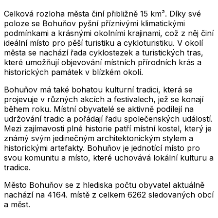
Celková rozloha města činí přibližně 15 km². Díky své
poloze se Bohuňov pyšní příznivými klimatickými
podmínkami a krásnými okolními krajinami, což z něj činí
ideální místo pro pěší turistiku a cykloturistiku. V okolí
města se nachází řada cyklostezek a turistických tras,
které umožňují objevování místních přírodních krás a
historických památek v blízkém okolí.
Bohuňov má také bohatou kulturní tradici, která se
projevuje v různých akcích a festivalech, jež se konají
během roku. Místní obyvatelé se aktivně podílejí na
udržování tradic a pořádají řadu společenských událostí.
Mezi zajímavosti plné historie patří místní kostel, který je
známý svým jedinečným architektonickým stylem a
historickými artefakty. Bohuňov je jednotící místo pro
svou komunitu a místo, které uchovává lokální kulturu a
tradice.
Město
Bohuňov
se z hlediska počtu obyvatel aktuálně
nachází na
4164
. místě z celkem
6262
sledovaných obcí
a měst.