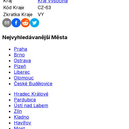
Kraj
Kraj Vysočina
Kód Kraje
CZ-63
Zkratka Kraje
VY
Nejvyhledávanější Města
Praha
Brno
Ostrava
Plzeň
Liberec
Olomouc
České Budějovice
Hradec Králové
Pardubice
Ústí nad Labem
Zlín
Kladno
Havířov
Most