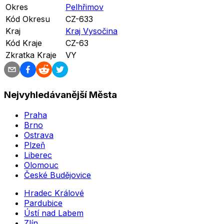
Okres
Pelhřimov
Kód Okresu
CZ-633
Kraj
Kraj Vysočina
Kód Kraje
CZ-63
Zkratka Kraje
VY
Nejvyhledávanější Města
Praha
Brno
Ostrava
Plzeň
Liberec
Olomouc
České Budějovice
Hradec Králové
Pardubice
Ústí nad Labem
Zlín