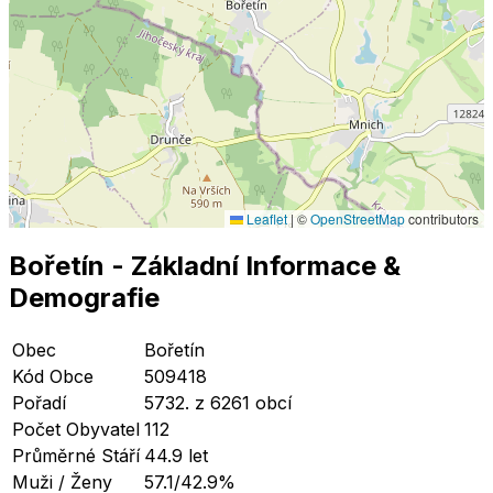
Leaflet
|
©
OpenStreetMap
contributors
Bořetín
- Základní Informace
&
Demografie
Obec
Bořetín
Kód Obce
509418
Pořadí
5732. z 6261 obcí
Počet Obyvatel
112
Průměrné Stáří
44.9 let
Muži / Ženy
57.1/42.9%