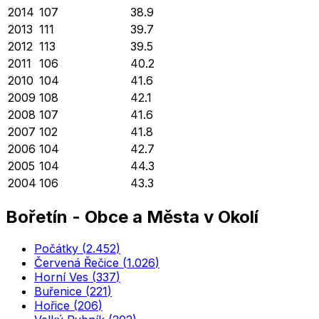
2014
107
38.9
2013
111
39.7
2012
113
39.5
2011
106
40.2
2010
104
41.6
2009
108
42.1
2008
107
41.6
2007
102
41.8
2006
104
42.7
2005
104
44.3
2004
106
43.3
Bořetín
-
Obce a Města v Okolí
Počátky
(
2.452
)
Červená Řečice
(
1.026
)
Horní Ves
(
337
)
Buřenice
(
221
)
Hořice
(
206
)