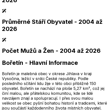
2026
Průměrné Stáří Obyvatel
- 2004 až
2,005
2,010
2,015
2,020
2,025
2,005
2,010
2,015
2,020
2,025
2026
Počet Mužů a Žen
- 2004 až 2026
2,005
2,010
2,015
2,020
2,025
2,005
2,010
2,015
2,020
2,025
Bořetín
-
Hlavní Informace
2,005
2,010
2,015
2,020
2,025
2,005
2,010
2,015
2,020
2,025
Bořetín je malebná obec v okrese Jihlava v kraji
Vysočina, ležící v srdci České republiky. Podle
posledního sčítání lidu žije v této obci přibližně 150
obyvatel. Bořetín se nachází na ploše 5,27 km², což jej
činí malou, ale přátelskou komunitou, kde se lidé
navzájem znají a spolupracují. I přes svou malou
velikost se obec pyšní bohatou historií a tradicemi, které
jsou součástí každodenního života místních obyvatel.