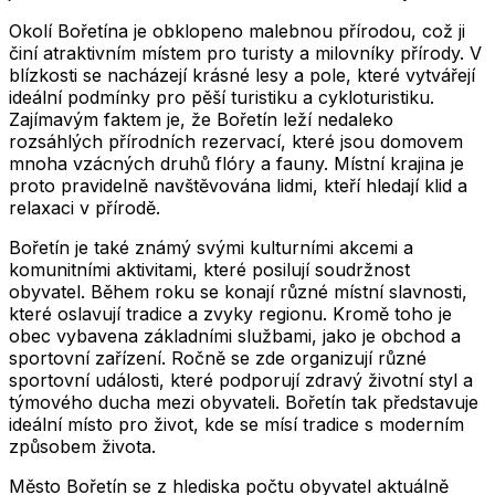
Okolí Bořetína je obklopeno malebnou přírodou, což ji
činí atraktivním místem pro turisty a milovníky přírody. V
blízkosti se nacházejí krásné lesy a pole, které vytvářejí
ideální podmínky pro pěší turistiku a cykloturistiku.
Zajímavým faktem je, že Bořetín leží nedaleko
rozsáhlých přírodních rezervací, které jsou domovem
mnoha vzácných druhů flóry a fauny. Místní krajina je
proto pravidelně navštěvována lidmi, kteří hledají klid a
relaxaci v přírodě.
Bořetín je také známý svými kulturními akcemi a
komunitními aktivitami, které posilují soudržnost
obyvatel. Během roku se konají různé místní slavnosti,
které oslavují tradice a zvyky regionu. Kromě toho je
obec vybavena základními službami, jako je obchod a
sportovní zařízení. Ročně se zde organizují různé
sportovní události, které podporují zdravý životní styl a
týmového ducha mezi obyvateli. Bořetín tak představuje
ideální místo pro život, kde se mísí tradice s moderním
způsobem života.
Město
Bořetín
se z hlediska počtu obyvatel aktuálně