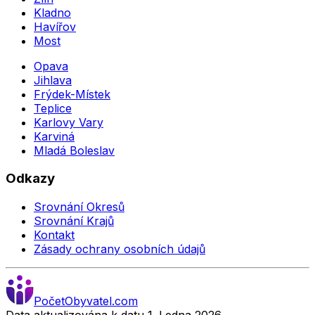
Kladno
Havířov
Most
Opava
Jihlava
Frýdek-Místek
Teplice
Karlovy Vary
Karviná
Mladá Boleslav
Odkazy
Srovnání Okresů
Srovnání Krajů
Kontakt
Zásady ochrany osobních údajů
Počet
Obyvatel
.com