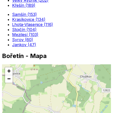
Velký Rybník
(
202
)
Křešín
(
189
)
Samšín
(
153
)
Krasíkovice
(
134
)
Lhota-Vlasenice
(
116
)
Stojčín
(
104
)
Mezilesí
(
103
)
Syrov
(
60
)
Jankov
(
47
)
Bořetín
- Mapa
+
−