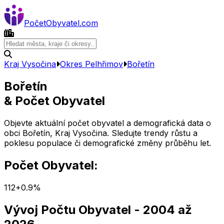
Počet
Obyvatel
.com
Kraj Vysočina
Okres
Pelhřimov
Bořetín
Bořetín
& Počet Obyvatel
Objevte aktuální počet obyvatel a demografická data o
obci
Bořetín
,
Kraj Vysočina
. Sledujte trendy růstu a
poklesu populace či demografické změny průběhu let.
Počet Obyvatel:
112
+
0.9
%
Vývoj Počtu Obyvatel
- 2004 až