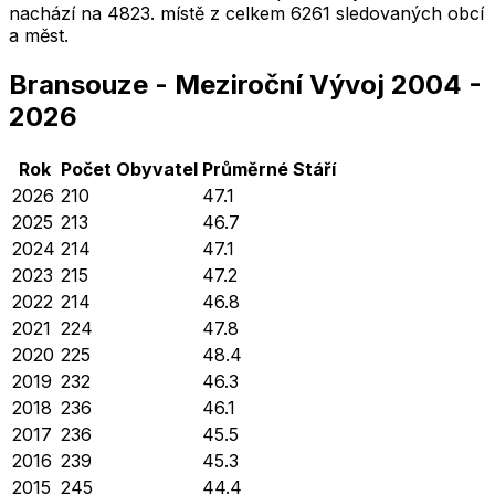
nachází na
4823
. místě z celkem
6261
sledovaných obcí
a měst.
Bransouze
-
Meziroční Vývoj
2004
-
2026
Rok
Počet Obyvatel
Průměrné
Stáří
2026
210
47.1
2025
213
46.7
2024
214
47.1
2023
215
47.2
2022
214
46.8
2021
224
47.8
2020
225
48.4
2019
232
46.3
2018
236
46.1
2017
236
45.5
2016
239
45.3
2015
245
44.4