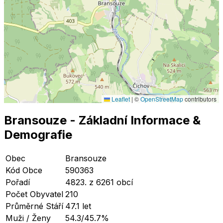
Leaflet
|
©
OpenStreetMap
contributors
Bransouze
- Základní Informace
&
Demografie
Obec
Bransouze
Kód Obce
590363
Pořadí
4823. z 6261 obcí
Počet Obyvatel
210
Průměrné Stáří
47.1 let
Muži / Ženy
54.3/45.7%