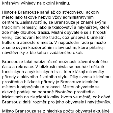
krásnými výhledy na okolní krajinu.
Historie Bransouze sahá až do středověku, ačkoliv
město jako takové nebylo vždy administrativním
centrem. Zajímavostí je, že Bransouze je známé svými
tradičními řemesly, jako je tkalcovství a mlynářství, které
zde měly dlouhou tradici. Místní obyvatelé se s hrdostí
věnují zachování těchto tradic, což přispívá k unikátní
kultuře a atmosféře města. V neposlední řadě je město
známé svými každoročními slavnostmi, které přitahují
návštěvníky z blízkého i vzdáleného okolí.
Bransouze také nabízí různé možnosti trávení volného
času a rekreace. V blízkosti města se nachází několik
turistických a cyklistických tras, které lákají milovníky
přírody a aktivního životního stylu. Díky svému klidnému
prostředí a blízkosti přírody je Bransouze ideálním
místem k odpočinku a relaxaci. Místní obyvatelé se
aktivně podílejí na ochraně životního prostředí a
iniciativách na zlepšení kvality života ve městě, což dává
Bransouzi další rozměr pro jeho obyvatele i návštěvníky.
Město
Bransouze
se z hlediska počtu obyvatel aktuálně