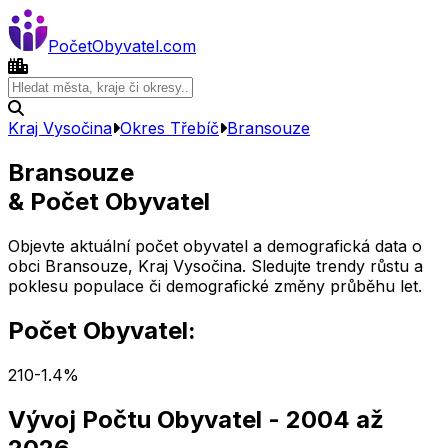
Počet
Obyvatel
.com
Kraj Vysočina
Okres
Třebíč
Bransouze
Bransouze
& Počet Obyvatel
Objevte aktuální počet obyvatel a demografická data o
obci
Bransouze
,
Kraj Vysočina
. Sledujte trendy růstu a
poklesu populace či demografické změny průběhu let.
Počet Obyvatel:
210
-1.4
%
Vývoj Počtu Obyvatel
- 2004 až