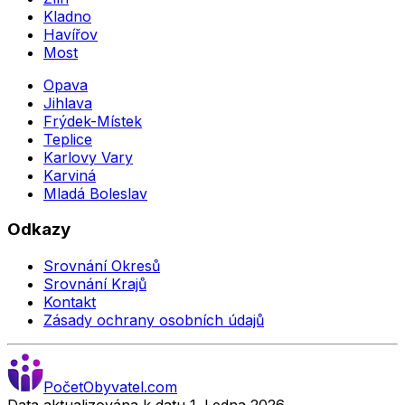
Kladno
Havířov
Most
Opava
Jihlava
Frýdek-Místek
Teplice
Karlovy Vary
Karviná
Mladá Boleslav
Odkazy
Srovnání Okresů
Srovnání Krajů
Kontakt
Zásady ochrany osobních údajů
Počet
Obyvatel
.com