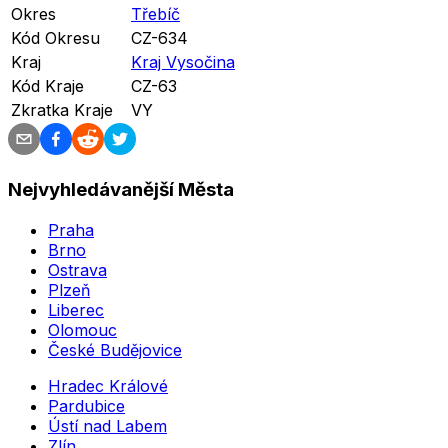
Okres
Třebíč
Kód Okresu
CZ-634
Kraj
Kraj Vysočina
Kód Kraje
CZ-63
Zkratka Kraje
VY
Nejvyhledávanější Města
Praha
Brno
Ostrava
Plzeň
Liberec
Olomouc
České Budějovice
Hradec Králové
Pardubice
Ústí nad Labem
Zlín