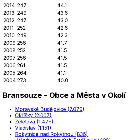
2014
247
44.1
2013
249
43.6
2012
247
43.0
2011
252
42.6
2010
249
42.3
2009
256
41.7
2008
252
41.5
2007
256
41.5
2006
261
41.5
2005
264
41.1
2004
273
40.0
Bransouze
-
Obce a Města v Okolí
Moravské Budějovice
(
7.079
)
Okříšky
(
2.007
)
Želetava
(
1.476
)
Vladislav
(
1.151
)
Rokytnice nad Rokytnou
(
836
)