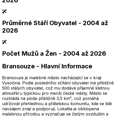
2026
Průměrné Stáří Obyvatel
- 2004 až
2,005
2,010
2,015
2,020
2,025
2,005
2,010
2,015
2,020
2,025
2026
Počet Mužů a Žen
- 2004 až 2026
2,005
2,010
2,015
2,020
2,025
2,005
2,010
2,015
2,020
2,025
Bransouze
-
Hlavní Informace
2,005
2,010
2,015
2,020
2,025
2,005
2,010
2,015
2,020
2,025
Bransouze je malebné město nacházející se v kraji
Vysočina. Podle posledního sčítání obyvatel má přibližně
500 stálých obyvatel, což mu dodává příjemně klidnou
atmosféru typickou pro menší české městy. Město se
rozkládá na ploše přibližně 3,5 km², což pomáhá
udržovat přehlednou a přátelskou komunitu, kde se lidé
navzájem znají a podporují. Lokalita je obklopena
malebnou přírodou a vyznačuje se čistým ovzduším a