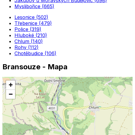
Jakubov u Moravských Budějovic
(
698
)
Myslibořice
(
665
)
Lesonice
(
502
)
Třebenice
(
479
)
Police
(
319
)
Hluboké
(
210
)
Chlum
(
140
)
Rohy
(
112
)
Chotěbudice
(
106
)
Bransouze
- Mapa
+
−