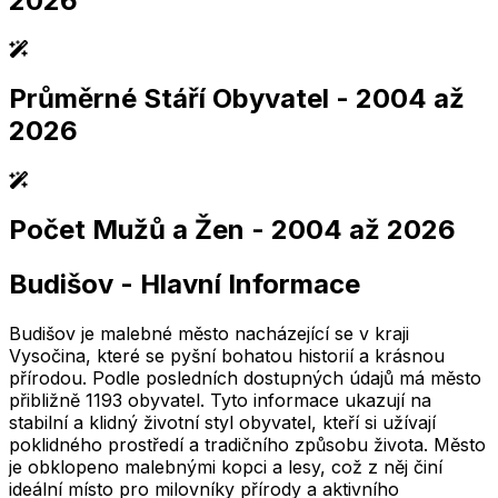
2026
Průměrné Stáří Obyvatel
- 2004 až
2,005
2,010
2,015
2,020
2,025
2,005
2,010
2,015
2,020
2,025
2026
Počet Mužů a Žen
- 2004 až 2026
2,005
2,010
2,015
2,020
2,025
2,005
2,010
2,015
2,020
2,025
Budišov
-
Hlavní Informace
2,005
2,010
2,015
2,020
2,025
2,005
2,010
2,015
2,020
2,025
Budišov je malebné město nacházející se v kraji
Vysočina, které se pyšní bohatou historií a krásnou
přírodou. Podle posledních dostupných údajů má město
přibližně 1193 obyvatel. Tyto informace ukazují na
stabilní a klidný životní styl obyvatel, kteří si užívají
poklidného prostředí a tradičního způsobu života. Město
je obklopeno malebnými kopci a lesy, což z něj činí
ideální místo pro milovníky přírody a aktivního