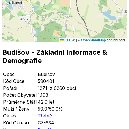
Leaflet
|
©
OpenStreetMap
contributors
Budišov
- Základní Informace
&
Demografie
Obec
Budišov
Kód Obce
590401
Pořadí
1271. z 6260 obcí
Počet Obyvatel
1.193
Průměrné Stáří
42.9 let
Muži / Ženy
50.0/50.0%
Okres
Třebíč
Kód Okresu
CZ-634