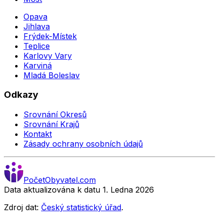
Opava
Jihlava
Frýdek-Místek
Teplice
Karlovy Vary
Karviná
Mladá Boleslav
Odkazy
Srovnání Okresů
Srovnání Krajů
Kontakt
Zásady ochrany osobních údajů
Počet
Obyvatel
.com
Data aktualizována k datu 1. Ledna
2026
Zdroj dat:
Český statistický úřad
.