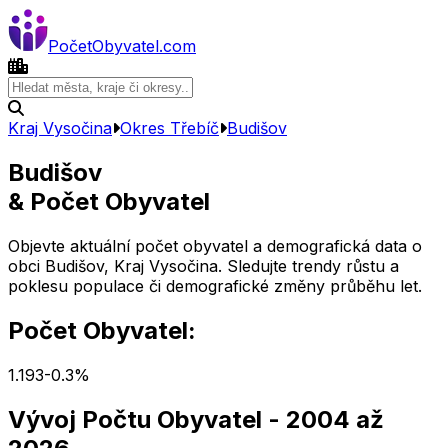
Počet
Obyvatel
.com
Kraj Vysočina
Okres
Třebíč
Budišov
Budišov
& Počet Obyvatel
Objevte aktuální počet obyvatel a demografická data o
obci
Budišov
,
Kraj Vysočina
. Sledujte trendy růstu a
poklesu populace či demografické změny průběhu let.
Počet Obyvatel:
1.193
-0.3
%
Vývoj Počtu Obyvatel
- 2004 až