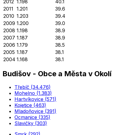
2012
1.198
40.1
2011
1.201
39.6
2010
1.203
39.4
2009
1.200
39.0
2008
1.198
38.9
2007
1.187
38.9
2006
1.179
38.5
2005
1.187
38.1
2004
1.168
38.1
Budišov
-
Obce a Města v Okolí
Třebíč
(
34.476
)
Mohelno
(
1.383
)
Hartvíkovice
(
571
)
Kojetice
(
463
)
Mladoňovice
(
391
)
Ocmanice
(
335
)
Slavičky
(
303
)
Smrk
(
292
)