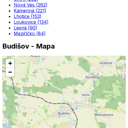
Nová Ves
(
262
)
Kamenná
(
221
)
Lhotice
(
153
)
Loukovice
(
134
)
Lesná
(
90
)
Meziříčko
(
84
)
Budišov
- Mapa
+
−