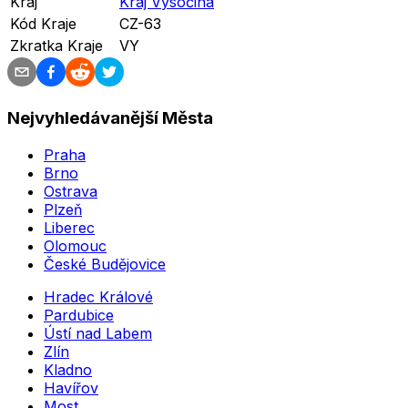
Kraj
Kraj Vysočina
Kód Kraje
CZ-63
Zkratka Kraje
VY
Nejvyhledávanější Města
Praha
Brno
Ostrava
Plzeň
Liberec
Olomouc
České Budějovice
Hradec Králové
Pardubice
Ústí nad Labem
Zlín
Kladno
Havířov
Most