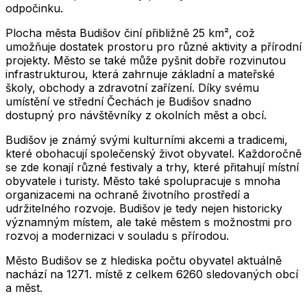
odpočinku.
Plocha města Budišov činí přibližně 25 km², což
umožňuje dostatek prostoru pro různé aktivity a přírodní
projekty. Město se také může pyšnit dobře rozvinutou
infrastrukturou, která zahrnuje základní a mateřské
školy, obchody a zdravotní zařízení. Díky svému
umístění ve střední Čechách je Budišov snadno
dostupný pro návštěvníky z okolních měst a obcí.
Budišov je známý svými kulturními akcemi a tradicemi,
které obohacují společenský život obyvatel. Každoročně
se zde konají různé festivaly a trhy, které přitahují místní
obyvatele i turisty. Město také spolupracuje s mnoha
organizacemi na ochraně životního prostředí a
udržitelného rozvoje. Budišov je tedy nejen historicky
významným místem, ale také městem s možnostmi pro
rozvoj a modernizaci v souladu s přírodou.
Město
Budišov
se z hlediska počtu obyvatel aktuálně
nachází na
1271
. místě z celkem
6260
sledovaných obcí
a měst.