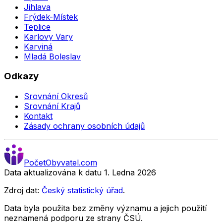
Jihlava
Frýdek-Místek
Teplice
Karlovy Vary
Karviná
Mladá Boleslav
Odkazy
Srovnání Okresů
Srovnání Krajů
Kontakt
Zásady ochrany osobních údajů
Počet
Obyvatel
.com
Data aktualizována k datu 1. Ledna
2026
Zdroj dat:
Český statistický úřad
.
Data byla použita bez změny významu a jejich použití
neznamená podporu ze strany ČSÚ.