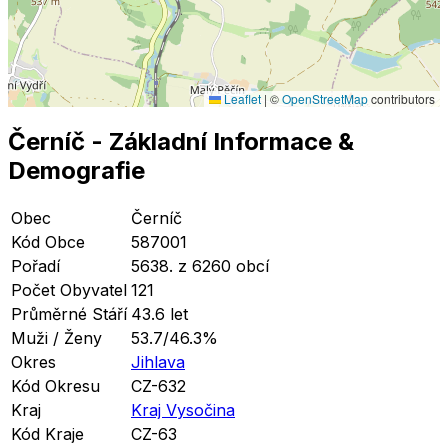
Leaflet
|
©
OpenStreetMap
contributors
Černíč
- Základní Informace
&
Demografie
Obec
Černíč
Kód Obce
587001
Pořadí
5638. z 6260 obcí
Počet Obyvatel
121
Průměrné Stáří
43.6 let
Muži / Ženy
53.7/46.3%
Okres
Jihlava
Kód Okresu
CZ-632
Kraj
Kraj Vysočina
Kód Kraje
CZ-63