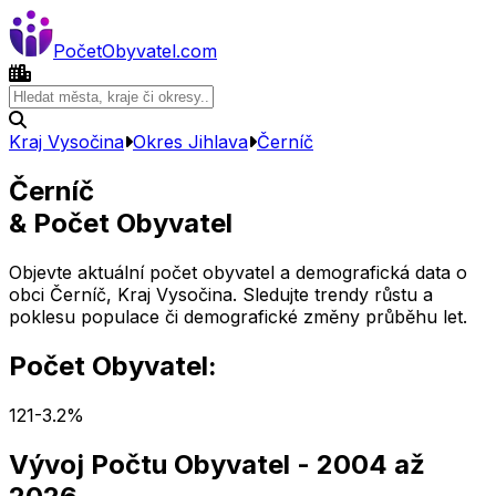
Počet
Obyvatel
.com
Kraj Vysočina
Okres
Jihlava
Černíč
Černíč
& Počet Obyvatel
Objevte aktuální počet obyvatel a demografická data o
obci
Černíč
,
Kraj Vysočina
. Sledujte trendy růstu a
poklesu populace či demografické změny průběhu let.
Počet Obyvatel:
121
-3.2
%
Vývoj Počtu Obyvatel
- 2004 až