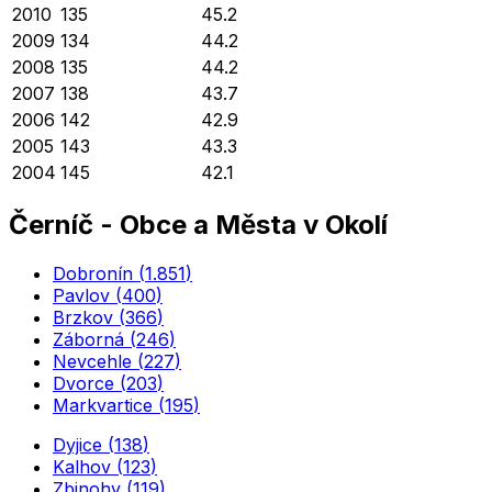
2010
135
45.2
2009
134
44.2
2008
135
44.2
2007
138
43.7
2006
142
42.9
2005
143
43.3
2004
145
42.1
Černíč
-
Obce a Města v Okolí
Dobronín
(
1.851
)
Pavlov
(
400
)
Brzkov
(
366
)
Záborná
(
246
)
Nevcehle
(
227
)
Dvorce
(
203
)
Markvartice
(
195
)
Dyjice
(
138
)
Kalhov
(
123
)
Zbinohy
(
119
)