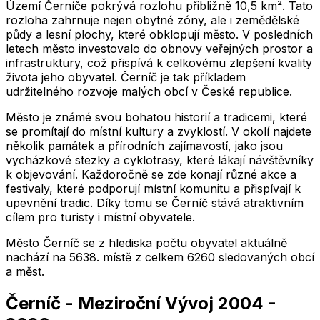
Území Černíče pokrývá rozlohu přibližně 10,5 km². Tato
rozloha zahrnuje nejen obytné zóny, ale i zemědělské
půdy a lesní plochy, které obklopují město. V posledních
letech město investovalo do obnovy veřejných prostor a
infrastruktury, což přispívá k celkovému zlepšení kvality
života jeho obyvatel. Černíč je tak příkladem
udržitelného rozvoje malých obcí v České republice.
Město je známé svou bohatou historií a tradicemi, které
se promítají do místní kultury a zvyklostí. V okolí najdete
několik památek a přírodních zajímavostí, jako jsou
vycházkové stezky a cyklotrasy, které lákají návštěvníky
k objevování. Každoročně se zde konají různé akce a
festivaly, které podporují místní komunitu a přispívají k
upevnění tradic. Díky tomu se Černíč stává atraktivním
cílem pro turisty i místní obyvatele.
Město
Černíč
se z hlediska počtu obyvatel aktuálně
nachází na
5638
. místě z celkem
6260
sledovaných obcí
a měst.
Černíč
-
Meziroční Vývoj
2004
-