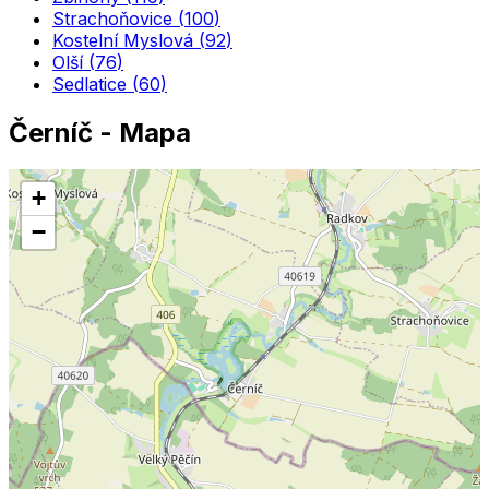
Strachoňovice
(
100
)
Kostelní Myslová
(
92
)
Olší
(
76
)
Sedlatice
(
60
)
Černíč
- Mapa
+
−