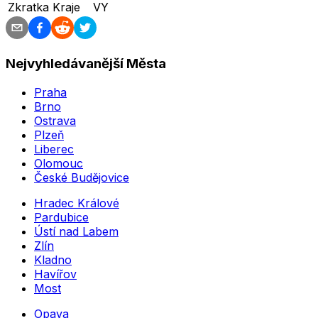
Zkratka Kraje
VY
Nejvyhledávanější Města
Praha
Brno
Ostrava
Plzeň
Liberec
Olomouc
České Budějovice
Hradec Králové
Pardubice
Ústí nad Labem
Zlín
Kladno
Havířov
Most
Opava