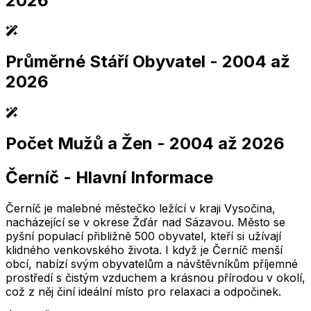
2026
Průměrné Stáří Obyvatel
- 2004 až
2,005
2,010
2,015
2,020
2,025
2,005
2,010
2,015
2,020
2,025
2026
Počet Mužů a Žen
- 2004 až 2026
2,005
2,010
2,015
2,020
2,025
2,005
2,010
2,015
2,020
2,025
Černíč
-
Hlavní Informace
2,005
2,010
2,015
2,020
2,025
2,005
2,010
2,015
2,020
2,025
Černíč je malebné městečko ležící v kraji Vysočina,
nacházející se v okrese Žďár nad Sázavou. Město se
pyšní populací přibližně 500 obyvatel, kteří si užívají
klidného venkovského života. I když je Černíč menší
obcí, nabízí svým obyvatelům a návštěvníkům příjemné
prostředí s čistým vzduchem a krásnou přírodou v okolí,
což z něj činí ideální místo pro relaxaci a odpočinek.