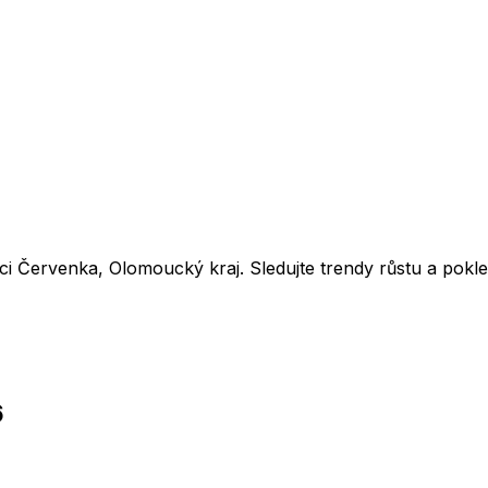
bci
Červenka
,
Olomoucký kraj
. Sledujte trendy růstu a pok
6