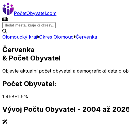
Počet
Obyvatel
.com
Olomoucký kraj
Okres
Olomouc
Červenka
Červenka
& Počet Obyvatel
Objevte aktuální počet obyvatel a demografická data o o
Počet Obyvatel:
1.468
+
1.6
%
Vývoj Počtu Obyvatel
- 2004 až 202