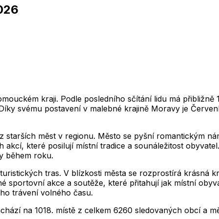
026
2,012
2,013
2,014
2,015
2,016
2,017
2,018
1
2,012
2,013
2,014
2,015
2,016
2,017
2,018
2,012
2,013
2,014
2,015
2,016
2,017
2,018
1
2,012
2,013
2,014
2,015
2,016
2,017
2,018
2,012
2,013
2,014
2,015
2,016
2,017
2,018
1
2,012
2,013
2,014
2,015
2,016
2,017
2,018
ouckém kraji. Podle posledního sčítání lidu má přibližně 
 Díky svému postavení v malebné krajině Moravy je Červenka
ním z starších měst v regionu. Město se pyšní romantickým n
kcí, které posilují místní tradice a sounáležitost obyvatel.
aly během roku.
istických tras. V blízkosti města se rozprostírá krásná kra
né sportovní akce a soutěže, které přitahují jak místní obyv
ího trávení volného času.
achází na
1018
. místě z celkem
6260
sledovaných obcí a mě