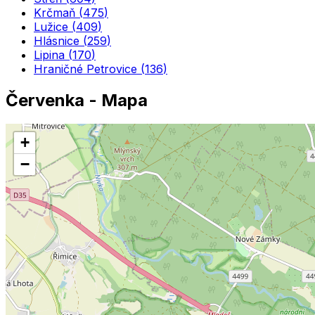
Krčmaň
(
475
)
Lužice
(
409
)
Hlásnice
(
259
)
Lipina
(
170
)
Hraničné Petrovice
(
136
)
Červenka
- Mapa
+
−