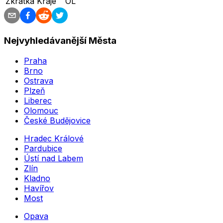
Zkratka Kraje
OL
Nejvyhledávanější Města
Praha
Brno
Ostrava
Plzeň
Liberec
Olomouc
České Budějovice
Hradec Králové
Pardubice
Ústí nad Labem
Zlín
Kladno
Havířov
Most
Opava