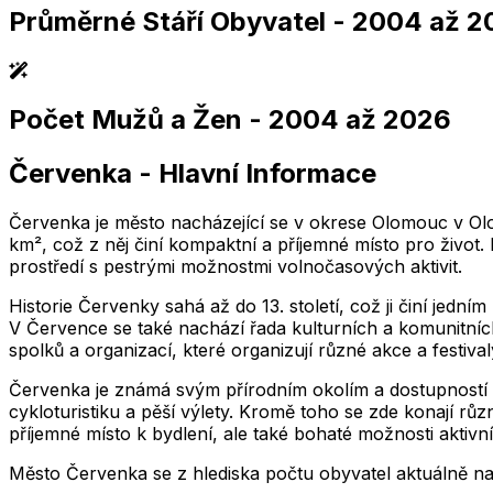
Průměrné Stáří Obyvatel
- 2004 až 2
,004
2,005
2,006
2,007
2,008
2,009
2,010
2,011
2,004
2,005
2,006
2,007
2,008
2,009
2,010
2,01
Počet Mužů a Žen
- 2004 až 2026
,004
2,005
2,006
2,007
2,008
2,009
2,010
2,011
2,004
2,005
2,006
2,007
2,008
2,009
2,010
2,01
Červenka
-
Hlavní Informace
,004
2,005
2,006
2,007
2,008
2,009
2,010
2,011
2,004
2,005
2,006
2,007
2,008
2,009
2,010
2,01
Červenka je město nacházející se v okrese Olomouc v Olom
km², což z něj činí kompaktní a příjemné místo pro život.
prostředí s pestrými možnostmi volnočasových aktivit.
Historie Červenky sahá až do 13. století, což ji činí jed
V Července se také nachází řada kulturních a komunitních a
spolků a organizací, které organizují různé akce a festiv
Červenka je známá svým přírodním okolím a dostupností tur
cykloturistiku a pěší výlety. Kromě toho se zde konají růz
příjemné místo k bydlení, ale také bohaté možnosti aktivn
Město
Červenka
se z hlediska počtu obyvatel aktuálně n