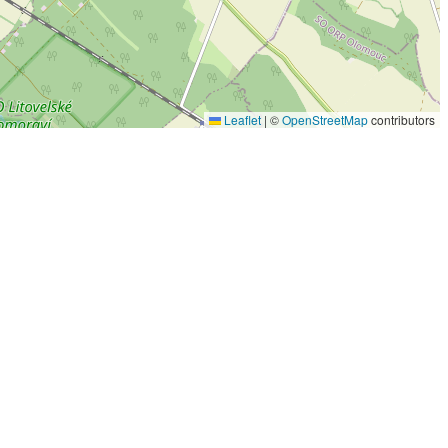
Leaflet
|
©
OpenStreetMap
contributors