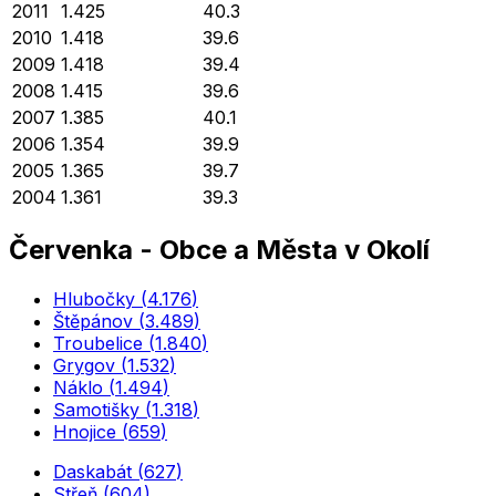
2011
1.425
40.3
2010
1.418
39.6
2009
1.418
39.4
2008
1.415
39.6
2007
1.385
40.1
2006
1.354
39.9
2005
1.365
39.7
2004
1.361
39.3
Červenka
-
Obce a Města v Okolí
Hlubočky
(
4.176
)
Štěpánov
(
3.489
)
Troubelice
(
1.840
)
Grygov
(
1.532
)
Náklo
(
1.494
)
Samotišky
(
1.318
)
Hnojice
(
659
)
Daskabát
(
627
)
Střeň
(
604
)