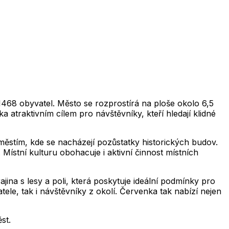
2,019
2,020
2,021
2,022
2,023
2,024
2,025
2,0
2,019
2,020
2,021
2,022
2,023
2,024
2,025
2,026
2,019
2,020
2,021
2,022
2,023
2,024
2,025
2,0
2,019
2,020
2,021
2,022
2,023
2,024
2,025
2,026
2,019
2,020
2,021
2,022
2,023
2,024
2,025
2,0
2,019
2,020
2,021
2,022
2,023
2,024
2,025
2,026
1468 obyvatel. Město se rozprostírá na ploše okolo 6,5
 atraktivním cílem pro návštěvníky, kteří hledají klidné
áměstím, kde se nacházejí pozůstatky historických budov.
 Místní kulturu obohacuje i aktivní činnost místních
jina s lesy a poli, která poskytuje ideální podmínky pro
atele, tak i návštěvníky z okolí. Červenka tak nabízí nejen
st.