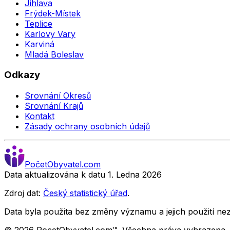
Jihlava
Frýdek-Místek
Teplice
Karlovy Vary
Karviná
Mladá Boleslav
Odkazy
Srovnání Okresů
Srovnání Krajů
Kontakt
Zásady ochrany osobních údajů
Počet
Obyvatel
.com
Data aktualizována k datu 1. Ledna
2026
Zdroj dat:
Český statistický úřad
.
Data byla použita bez změny významu a jejich použití 