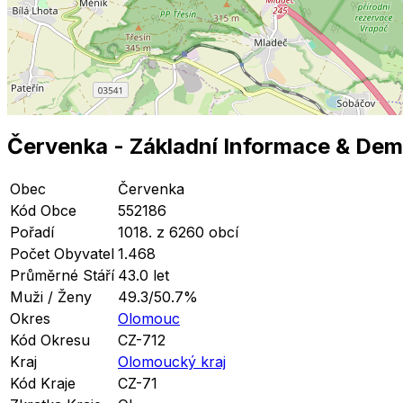
Červenka
- Základní Informace
& Dem
Obec
Červenka
Kód Obce
552186
Pořadí
1018. z 6260 obcí
Počet Obyvatel
1.468
Průměrné Stáří
43.0 let
Muži / Ženy
49.3/50.7%
Okres
Olomouc
Kód Okresu
CZ-712
Kraj
Olomoucký kraj
Kód Kraje
CZ-71